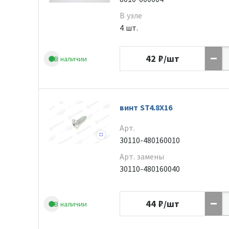
В узле
4 шт.
42
₽/шт
В наличии
винт ST4.8X16
Арт.
30110-480160010
Арт. замены
30110-480160040
44
₽/шт
В наличии