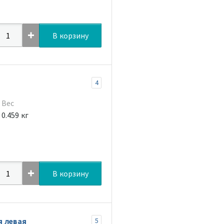
В корзину
4
Вес
0.459 кг
В корзину
я левая
5