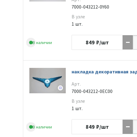
7000-043212-0Y60
В узле
1 шт.
849
₽/шт
В наличии
накладка декоративная зад
Арт.
7000-043212-0EC00
В узле
1 шт.
849
₽/шт
В наличии