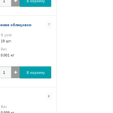
В корзину
ления облицовки
7
В узле
19 шт.
Вес
0.001 кг
В корзину
8
Вес
0.009 кг