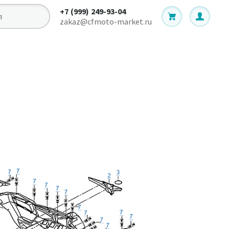
+7 (999) 249-93-04
zakaz@cfmoto-market.ru