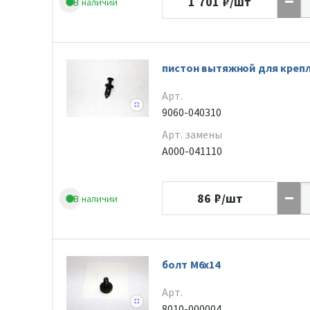
1 701
₽/шт
В наличии
пистон вытяжной для креп
Арт.
9060-040310
Арт. замены
A000-041110
86
₽/шт
В наличии
болт М6х14
Арт.
8010-000004