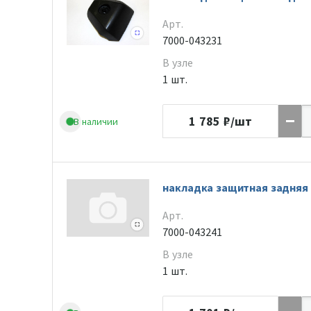
Арт.
7000-043231
В узле
1 шт.
1 785
₽/шт
В наличии
накладка защитная задняя
Арт.
7000-043241
В узле
1 шт.