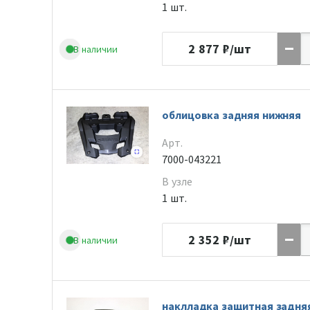
1 шт.
2 877
₽/шт
В наличии
облицовка задняя нижняя
Арт.
7000-043221
В узле
1 шт.
2 352
₽/шт
В наличии
наклладка защитная задня