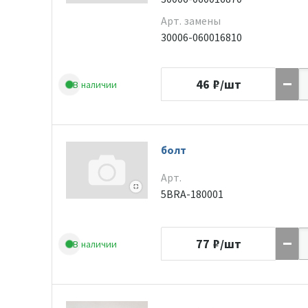
Арт. замены
30006-060016810
46
₽/шт
В наличии
болт
Арт.
5BRA-180001
77
₽/шт
В наличии