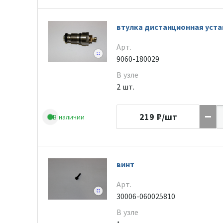
втулка дистанционная уста
Арт.
9060-180029
В узле
2 шт.
219
₽/шт
В наличии
винт
Арт.
30006-060025810
В узле