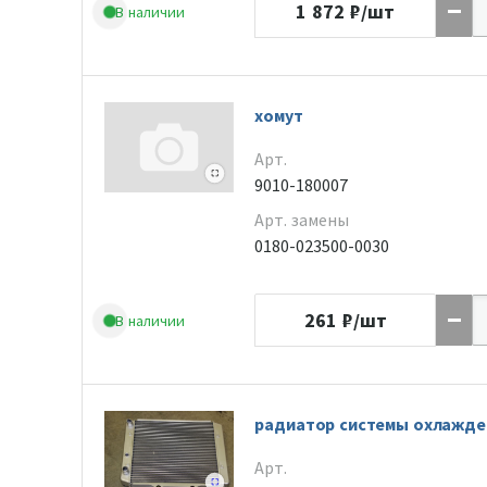
1 872
₽/шт
В наличии
хомут
Арт.
9010-180007
Арт. замены
0180-023500-0030
261
₽/шт
В наличии
радиатор системы охлажде
Арт.