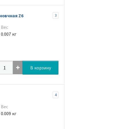
новчная Z6
3
Вес
0.007 кг
В корзину
4
Вес
0.009 кг