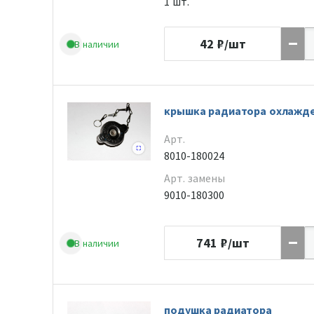
1 шт.
42
₽/шт
В наличии
крышка радиатора охлажд
Арт.
8010-180024
Арт. замены
9010-180300
741
₽/шт
В наличии
подушка радиатора