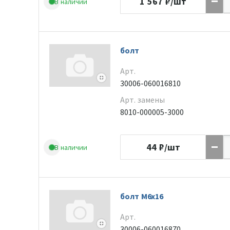
1 567
₽/шт
В наличии
болт
Арт.
30006-060016810
Арт. замены
8010-000005-3000
44
₽/шт
В наличии
болт M6x16
Арт.
30006-060016870