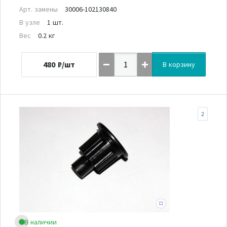
Арт. замены
30006-102130840
В узле
1 шт.
Вес
0.2 кг
480
₽/шт
В корзину
2
В наличии