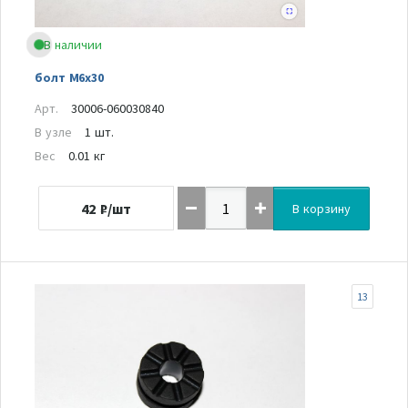
В наличии
болт М6х30
Арт.
30006-060030840
В узле
1 шт.
Вес
0.01 кг
42
₽/шт
В корзину
13