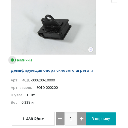
В наличии
демпфирующая опора силового агрегата
Арт.
401B-000200-10000
Арт. замены
9010-000200
В узле
1 шт.
Вес
0.229 кг
1 438
₽/шт
В корзину