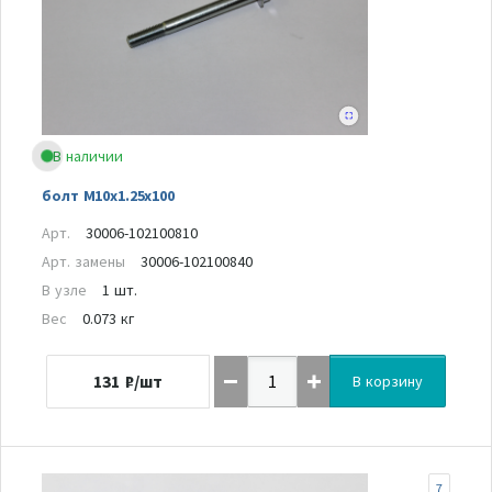
В наличии
болт M10x1.25x100
Арт.
30006-102100810
Арт. замены
30006-102100840
В узле
1 шт.
Вес
0.073 кг
131
₽/шт
В корзину
7