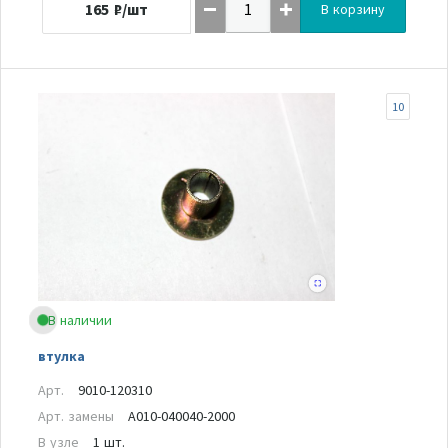
165
₽/шт
В корзину
10
В наличии
втулка
Арт.
9010-120310
Арт. замены
A010-040040-2000
В узле
1 шт.