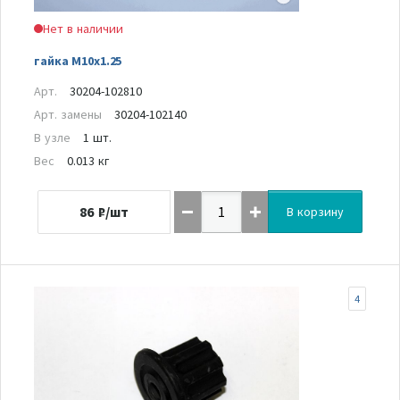
Нет в наличии
гайка M10x1.25
Арт.
30204-102810
Арт. замены
30204-102140
В узле
1 шт.
Вес
0.013 кг
86
₽/шт
В корзину
4