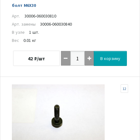
болт M6X30
Арт.
30006-060030810
Арт. замены
30006-060030840
В узле
1 шт.
Вес
0.01 кг
42
₽/шт
В корзину
12