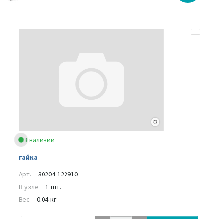
В наличии
гайка
Арт.
30204-122910
В узле
1 шт.
Вес
0.04 кг