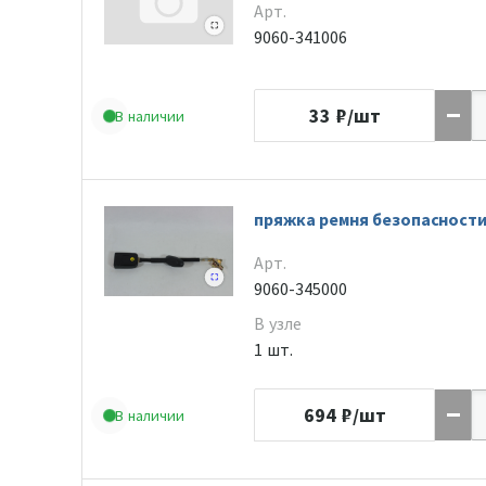
Арт.
9060-341006
33
₽/шт
В наличии
пряжка ремня безопасност
Арт.
9060-345000
В узле
1 шт.
694
₽/шт
В наличии