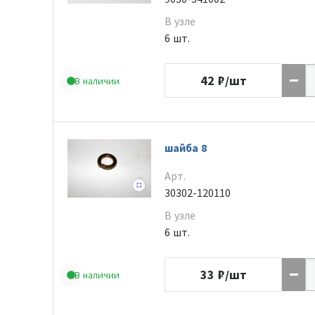
В узле
6 шт.
42
₽/шт
В наличии
шайба 8
Арт.
30302-120110
В узле
6 шт.
33
₽/шт
В наличии