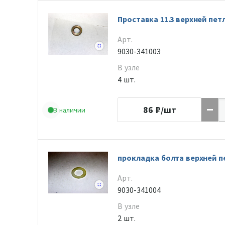
Проставка 11.3 верхней пет
Арт.
9030-341003
В узле
4 шт.
86
₽/шт
В наличии
прокладка болта верхней п
Арт.
9030-341004
В узле
2 шт.