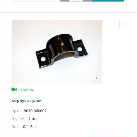
6
В наличии
корпус втулки
Арт.
9030-060002
В узле
2 шт.
Вес
0.116 кг