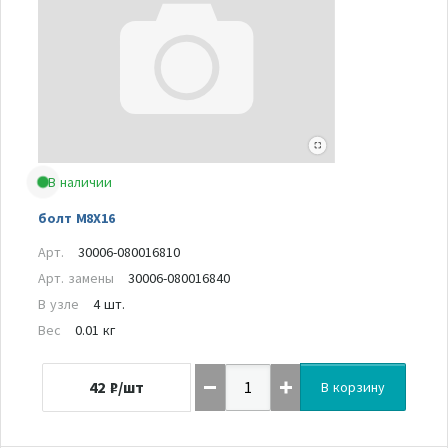
В наличии
болт M8X16
Арт.
30006-080016810
Арт. замены
30006-080016840
В узле
4 шт.
Вес
0.01 кг
42
₽/шт
В корзину