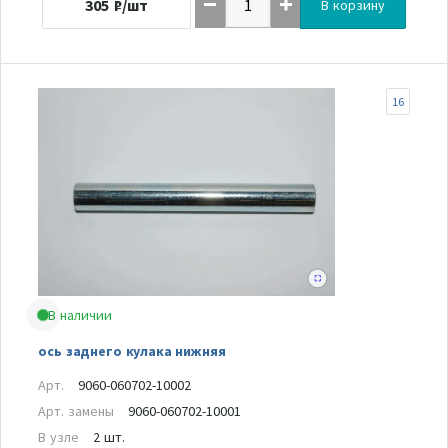
305
₽/шт
В корзину
16
В наличии
ось заднего кулака нижняя
Арт.
9060-060702-10002
Арт. замены
9060-060702-10001
В узле
2 шт.