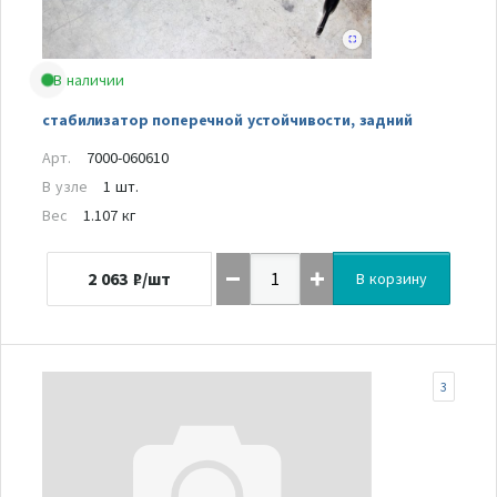
В наличии
стабилизатор поперечной устойчивости, задний
Арт.
7000-060610
В узле
1 шт.
Вес
1.107 кг
2 063
₽/шт
В корзину
3