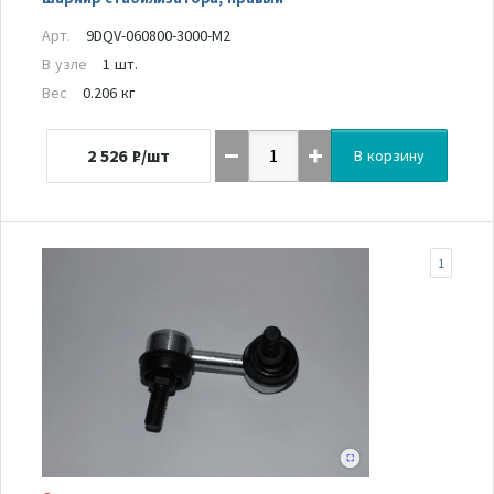
Арт.
9DQV-060800-3000-M2
В узле
1 шт.
Вес
0.206 кг
2 526
₽/шт
В корзину
1