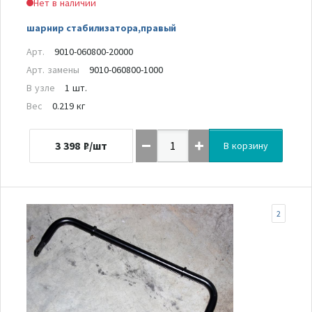
Нет в наличии
шарнир стабилизатора,правый
Арт.
9010-060800-20000
Арт. замены
9010-060800-1000
В узле
1 шт.
Вес
0.219 кг
3 398
₽/шт
В корзину
2