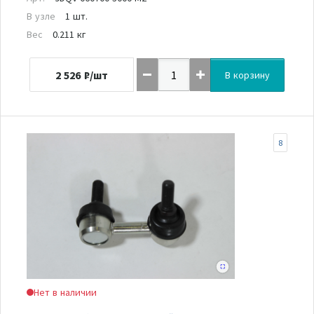
В узле
1 шт.
Вес
0.211 кг
2 526
₽/шт
В корзину
8
Нет в наличии