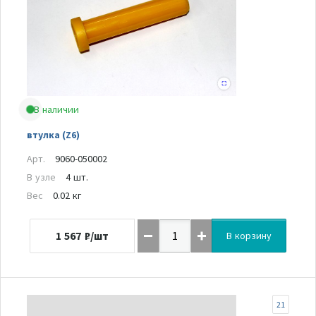
В наличии
втулка (Z6)
Арт.
9060-050002
В узле
4 шт.
Вес
0.02 кг
1 567
₽/шт
В корзину
21