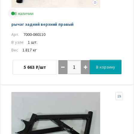
В наличии
рычаг задний верхний правый
Арт.
7000-060110
В узле
1 шт.
Вес
1.817 кг
5 663
₽/шт
В корзину
19