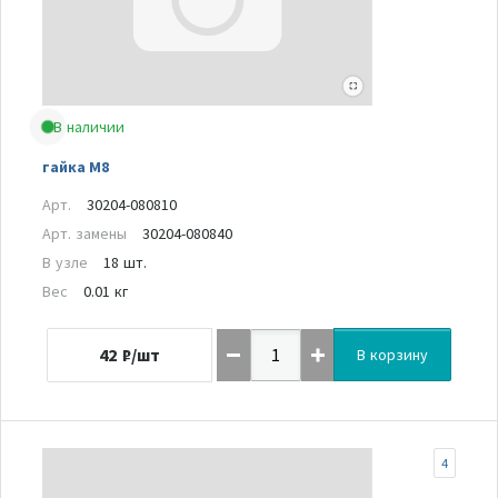
В наличии
гайка M8
Арт.
30204-080810
Арт. замены
30204-080840
В узле
18 шт.
Вес
0.01 кг
42
₽/шт
В корзину
4