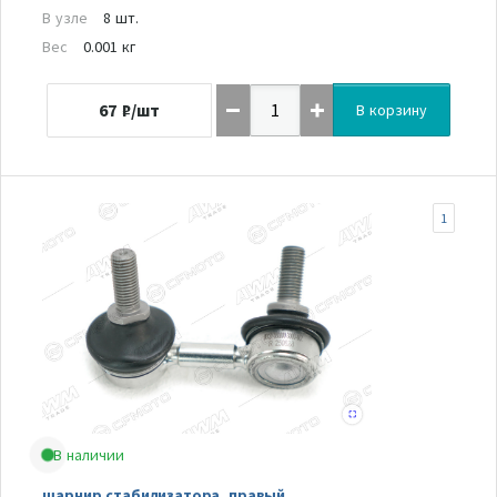
В узле
8 шт.
Вес
0.001 кг
67
₽/шт
В корзину
1
В наличии
шарнир стабилизатора, правый