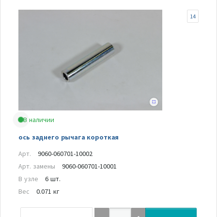
14
В наличии
ось заднего рычага короткая
Арт.
9060-060701-10002
Арт. замены
9060-060701-10001
В узле
6 шт.
Вес
0.071 кг