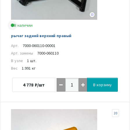
В наличии
рычаг задний верхний правый
Арт.
7000-060110-00001
Арт. замены
7000-060110
В узле
1 шт.
Вес
1.991 кг
4 778
₽/шт
В корзину
20