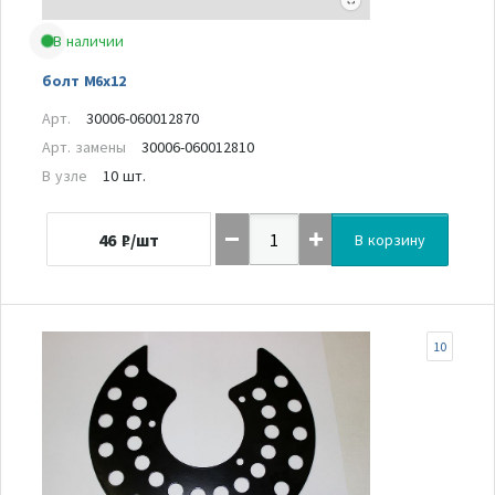
В наличии
болт М6х12
Арт.
30006-060012870
Арт. замены
30006-060012810
В узле
10 шт.
46
₽/шт
В корзину
10