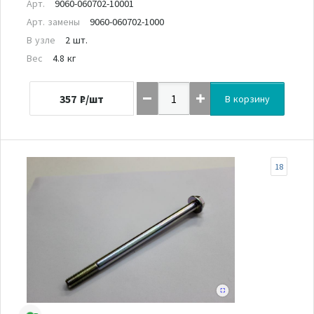
Арт.
9060-060702-10001
Арт. замены
9060-060702-1000
В узле
2 шт.
Вес
4.8 кг
357
₽/шт
В корзину
18