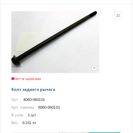
22
Нет в наличии
болт заднего рычага
Арт.
4060-060101
Арт. замены
9060-060102
В узле
2 шт.
Вес
0.161 кг