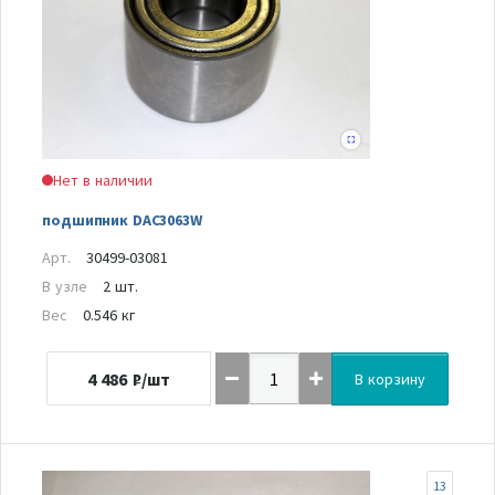
Нет в наличии
подшипник DAC3063W
Арт.
30499-03081
В узле
2 шт.
Вес
0.546 кг
4 486
₽/шт
В корзину
13