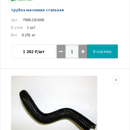
трубка масляная стальная
Арт.
7000-181600
В узле
1 шт.
Вес
0.291 кг
1 262
₽/шт
В корзину
6