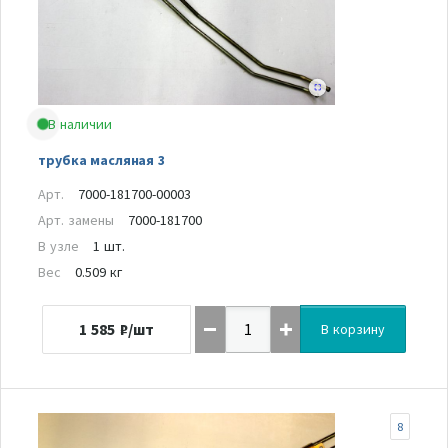
В наличии
трубка масляная 3
Арт.
7000-181700-00003
Арт. замены
7000-181700
В узле
1 шт.
Вес
0.509 кг
1 585
₽/шт
В корзину
8