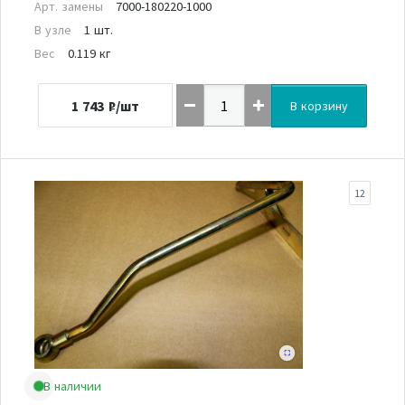
Арт. замены
7000-180220-1000
В узле
1 шт.
Вес
0.119 кг
1 743
₽/шт
В корзину
12
В наличии