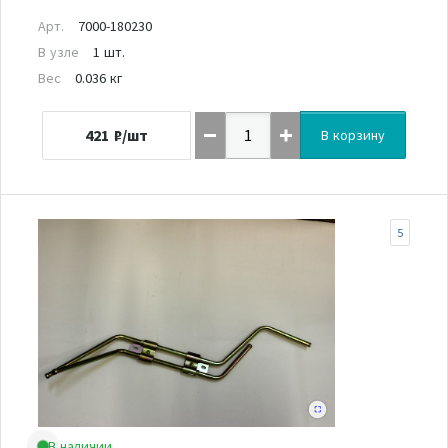
Арт.
7000-180230
В узле
1 шт.
Вес
0.036 кг
421
₽/шт
В корзину
5
В наличии