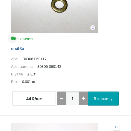
В наличии
шайба
Арт.
30306-060112
Арт. замены
30306-060142
В узле
2 шт.
Вес
0.001 кг
44
₽/шт
В корзину
15