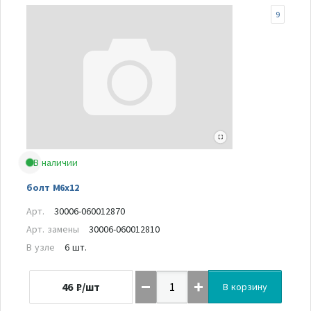
9
В наличии
болт М6х12
Арт.
30006-060012870
Арт. замены
30006-060012810
В узле
6 шт.
46
₽/шт
В корзину