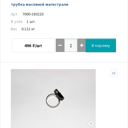
трубка масляной магистрали
Арт.
7000-180220
В узле
1 шт.
Вес
0.132 кг
496
₽/шт
В корзину
13