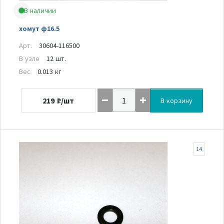
В наличии
хомут ф16.5
Арт.
30604-116500
В узле
12 шт.
Вес
0.013 кг
219
₽/шт
В корзину
14