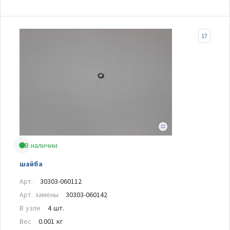
17
В наличии
шайба
Арт.
30303-060112
Арт. замены
30303-060142
В узле
4 шт.
Вес
0.001 кг