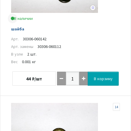
В наличии
шайба
Арт.
30306-060142
Арт. замены
30306-060112
В узле
2 шт.
Вес
0.001 кг
44
₽/шт
В корзину
14