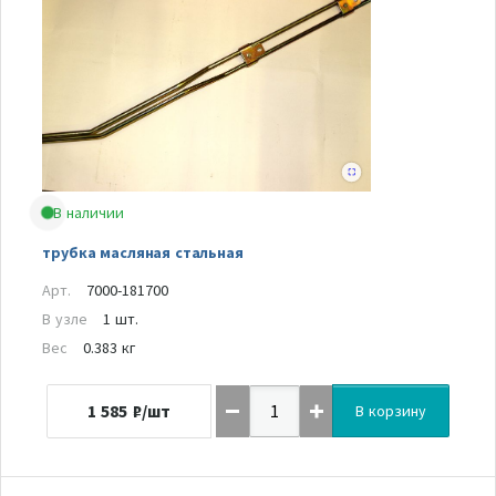
В наличии
трубка масляная стальная
Арт.
7000-181700
В узле
1 шт.
Вес
0.383 кг
1 585
₽/шт
В корзину