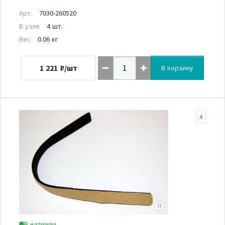
Арт.
7030-260520
В узле
4 шт.
Вес
0.06 кг
1 221
₽/шт
В корзину
4
В наличии