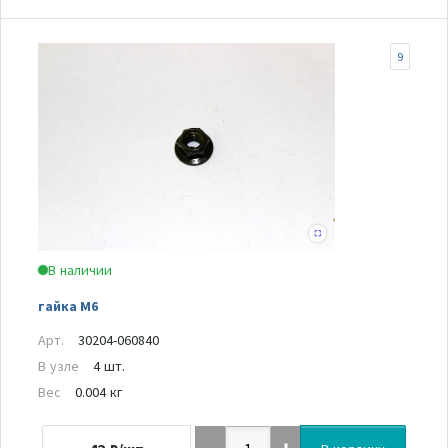
9
В наличии
гайка M6
Арт.
30204-060840
В узле
4 шт.
Вес
0.004 кг