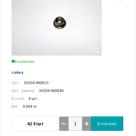
В наличии
гайка
Арт.
30204-060810
Арт. замены
30204-060840
В узле
4 шт.
Вес
0.004 кг
42
₽/шт
В корзину