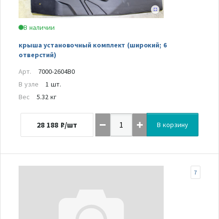
В наличии
крыша установочный комплект (широкий; 6
отверстий)
Арт.
7000-2604B0
В узле
1 шт.
Вес
5.32 кг
28 188
₽/шт
В корзину
7