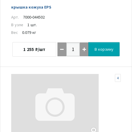
крышка кожуха EPS
Арт.
7000-044502
В узле
1 шт.
Вес
0.079 кг
1 255
₽/шт
В корзину
4