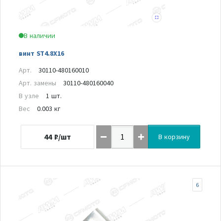
В наличии
винт ST4.8X16
Арт.
30110-480160010
Арт. замены
30110-480160040
В узле
1 шт.
Вес
0.003 кг
44
₽/шт
В корзину
6