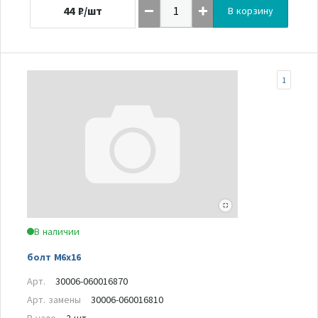
44
₽/шт
В корзину
1
В наличии
болт M6x16
Арт.
30006-060016870
Арт. замены
30006-060016810
В узле
2 шт.