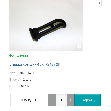
8
В наличии
стяжка крышки бок. Кейса Х8
Арт.
7020-040315
В узле
1 шт.
Вес
0.014 кг
175
₽/шт
В корзину