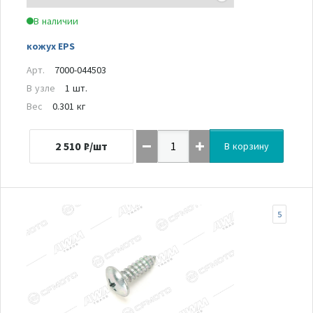
В наличии
кожух EPS
Арт.
7000-044503
В узле
1 шт.
Вес
0.301 кг
2 510
₽/шт
В корзину
5