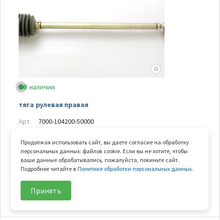
В наличии
тяга рулевая правая
Арт.
7000-104200-50000
Арт. замены
7000-104200
Продолжая использовать сайт, вы даете согласие на обработку
В узле
1 шт.
персональных данных: файлов cookie. Если вы не хотите, чтобы
Вес
1.02 кг
ваши данные обрабатывались, пожалуйста, покиньте сайт.
Подробнее читайте в
Политике обработки персональных данных
.
12 155
₽/шт
В корзину
Принять