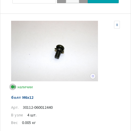
8
В наличии
болт М6х12
Арт.
30112-060012440
В узле
4 шт.
Вес
0.005 кг