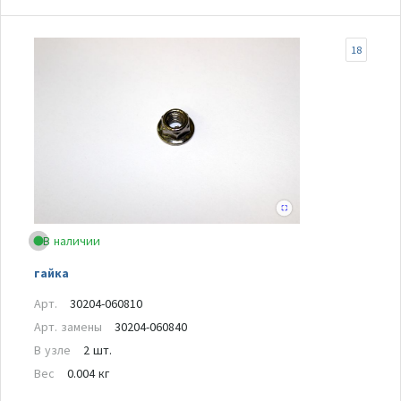
18
В наличии
гайка
Арт.
30204-060810
Арт. замены
30204-060840
В узле
2 шт.
Вес
0.004 кг