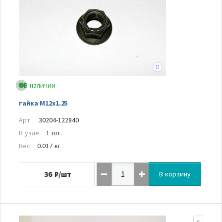
В наличии
гайка M12x1.25
Арт.
30204-122840
В узле
1 шт.
Вес
0.017 кг
36
₽/шт
В корзину