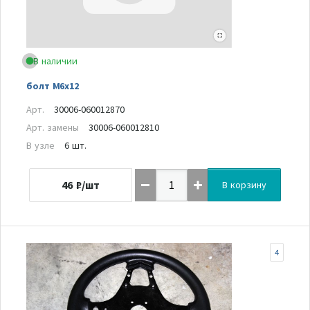
В наличии
болт М6х12
Арт.
30006-060012870
Арт. замены
30006-060012810
В узле
6 шт.
46
₽/шт
В корзину
4