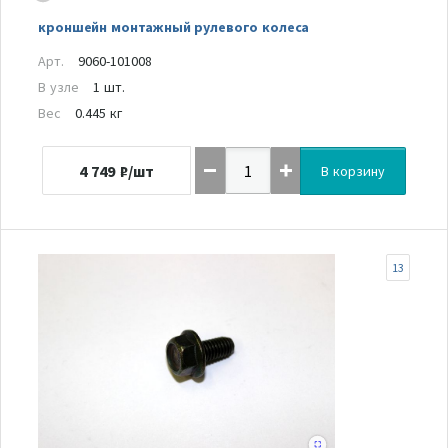
кроншейн монтажный рулевого колеса
Арт.
9060-101008
В узле
1 шт.
Вес
0.445 кг
4 749
₽/шт
В корзину
13