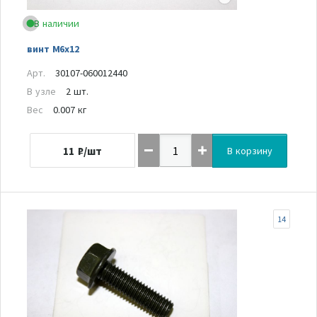
В наличии
винт M6x12
Арт.
30107-060012440
В узле
2 шт.
Вес
0.007 кг
11
₽/шт
В корзину
14