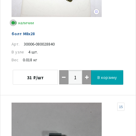
В наличии
болт M8x28
Арт.
30006-080028840
В узле
4 шт.
Вес
0.018 кг
31
₽/шт
В корзину
15