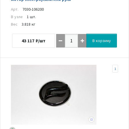
Арт.
7030-106200
В узле
1 шт.
Вес
3.818 кг
43 117
₽/шт
В корзину
1