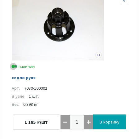
6
В наличии
седло руля
Арт.
7030-100002
В узле
1 шт.
Вес
0.398 кг
1 185
₽/шт
В корзину