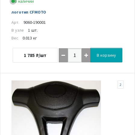
В наличии
логотип CFMOTO
Арт.
9060-190001
В узле
1 шт.
Вес
0.013 кг
1 785
₽/шт
В корзину
2