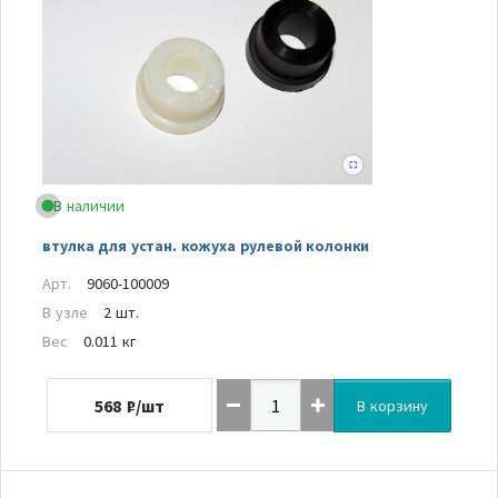
В наличии
втулка для устан. кожуха рулевой колонки
Арт.
9060-100009
В узле
2 шт.
Вес
0.011 кг
568
₽/шт
В корзину