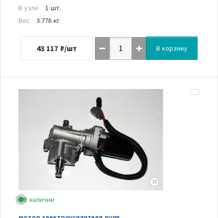
В узле
1 шт.
Вес
3.776 кг
43 117
₽/шт
В корзину
В наличии
мотор электроусилителя руля