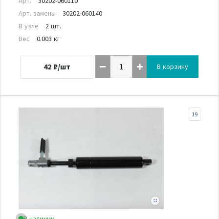
Арт.
30202-060110
Арт. замены
30202-060140
В узле
2 шт.
Вес
0.003 кг
42
₽/шт
В корзину
19
В наличии