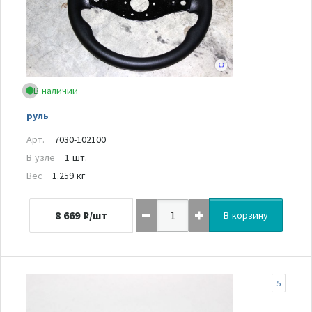
В наличии
руль
Арт.
7030-102100
В узле
1 шт.
Вес
1.259 кг
8 669
₽/шт
В корзину
5