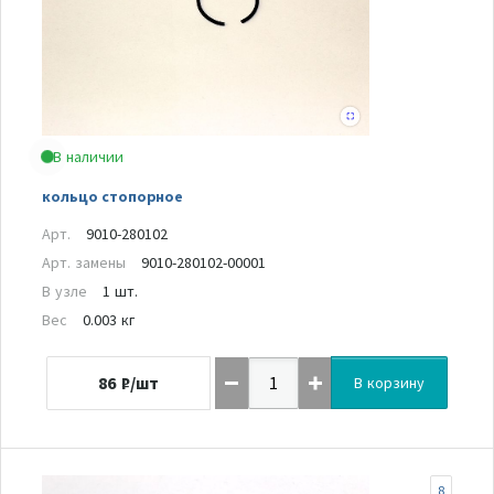
В наличии
кольцо стопорное
Арт.
9010-280102
Арт. замены
9010-280102-00001
В узле
1 шт.
Вес
0.003 кг
86
₽/шт
В корзину
8