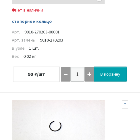
Нет в наличии
стопорное кольцо
Арт.
9010-270203-00001
Арт. замены
9010-270203
В узле
1 шт.
Вес
0.02 кг
90
₽/шт
В корзину
7