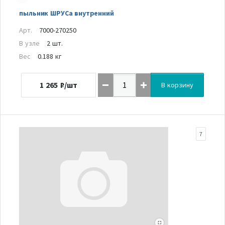
пыльник ШРУСа внутренний
Арт.
7000-270250
В узле
2 шт.
Вес
0.188 кг
1 265
₽/шт
В корзину
7