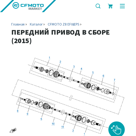
показать
показ
или
или
скрыть
скрыт
Главная
Каталог
CFMOTO Z8 EFI&EPS
строку
мобил
ПЕРЕДНИЙ ПРИВОД В СБОРЕ
поиска
меню
(2015)