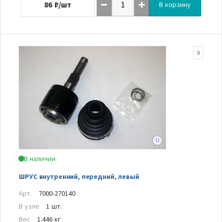
86
₽/шт
В корзину
9
В наличии
ШРУС внутренний, передний, левый
Арт.
7000-270140
В узле
1 шт.
Вес
1.446 кг