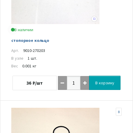
В наличии
стопорное кольцо
Арт.
9010-270203
В узле
1 шт.
Вес
0.001 кг
36
₽/шт
В корзину
8