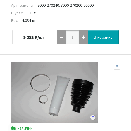
Арт. замены
7000-270240/7000-270200-20000
В узле
1 шт.
Вес
4.034 кг
9 253
₽/шт
В корзину
5
В наличии