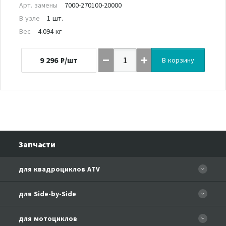
Арт. замены
7000-270100-20000
В узле
1 шт.
Вес
4.094 кг
9 296
₽/шт
В корзину
Запчасти
для квадроциклов ATV
CFORCE 110 EFI
для Side-by-Side
CF500
CF500-3
для мотоциклов
CF500-A Basic