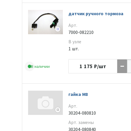
датчик ручного тормоза
Арт.
7000-082210
В узле
1 шт.
1 175
₽/шт
В наличии
гайка M8
Арт.
30204-080810
Арт. замены
30204-080840