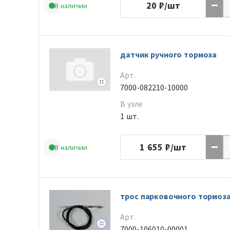
20
₽/шт
В наличии
датчик ручного тормоза
Арт.
7000-082210-10000
В узле
1 шт.
1 655
₽/шт
В наличии
трос парковочного тормоз
Арт.
7000-106010-00001