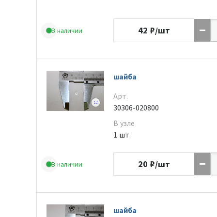
42
₽/шт
В наличии
шайба
Арт.
30306-020800
В узле
1 шт.
20
₽/шт
В наличии
шайба