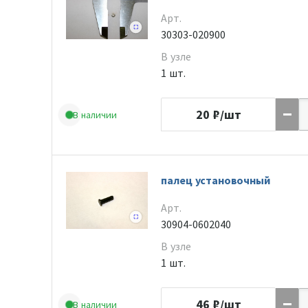
Арт.
30303-020900
В узле
1 шт.
20
₽/шт
В наличии
палец установочный
Арт.
30904-0602040
В узле
1 шт.
46
₽/шт
В наличии