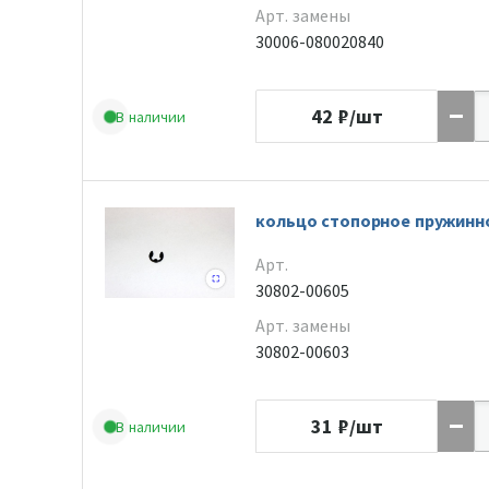
Арт. замены
30006-080020840
42
₽/шт
В наличии
кольцо стопорное пружинн
Арт.
30802-00605
Арт. замены
30802-00603
31
₽/шт
В наличии