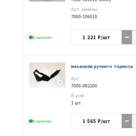
Арт. замены
7000-106010
1 221
₽/шт
В наличии
механизм ручного тормоза
Арт.
7000-082200
В узле
1 шт.
1 565
₽/шт
В наличии