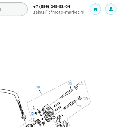
+7 (999) 249-93-04
zakaz@cfmoto-market.ru