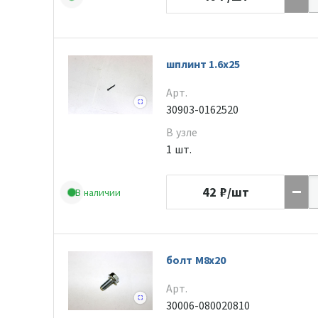
шплинт 1.6x25
Арт.
30903-0162520
В узле
1 шт.
42
₽/шт
В наличии
болт M8x20
Арт.
30006-080020810