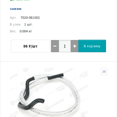
зажим
Арт.
7020-081002
В узле
1 шт.
Вес
0.004 кг
86
₽/шт
В корзину
20