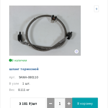
9
В наличии
шланг тормозной
Арт.
9AWA-080110
В узле
1 шт.
Вес
0.111 кг
3 181
₽/шт
В корзину