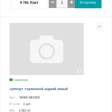
9 761
₽/шт
В корзину
17
В наличии
суппорт тормозной задний левый
Арт.
9AWA-081050
В узле
1 шт.
Вес
1.915 кг