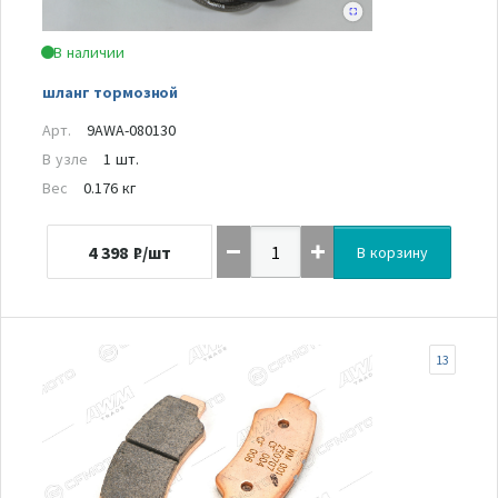
В наличии
шланг тормозной
Арт.
9AWA-080130
В узле
1 шт.
Вес
0.176 кг
4 398
₽/шт
В корзину
13