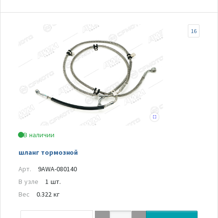
16
В наличии
шланг тормозной
Арт.
9AWA-080140
В узле
1 шт.
Вес
0.322 кг