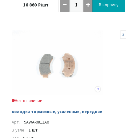
16 860
₽/шт
В корзину
3
Нет в наличии
колодки тормозные, усиленные, передние
Арт.
9AWA-0811A0
В узле
1 шт.
Вес
0.3 кг