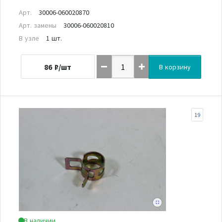
Арт.
30006-060020870
Арт. замены
30006-060020810
В узле
1 шт.
86
₽/шт
В корзину
19
В наличии