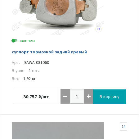
В наличии
суппорт тормозной задний правый
Арт.
9AWA-081060
В узле
1 шт.
Вес
1.92 кг
30 757
₽/шт
В корзину
14