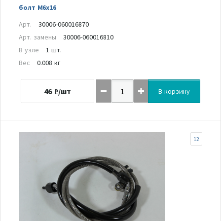
болт M6x16
Арт.
30006-060016870
Арт. замены
30006-060016810
В узле
1 шт.
Вес
0.008 кг
46
₽/шт
В корзину
12