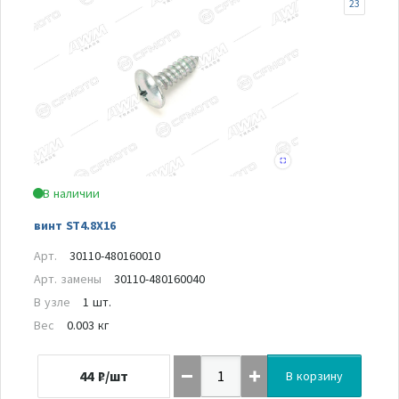
23
В наличии
винт ST4.8X16
Арт.
30110-480160010
Арт. замены
30110-480160040
В узле
1 шт.
Вес
0.003 кг
44
₽/шт
В корзину