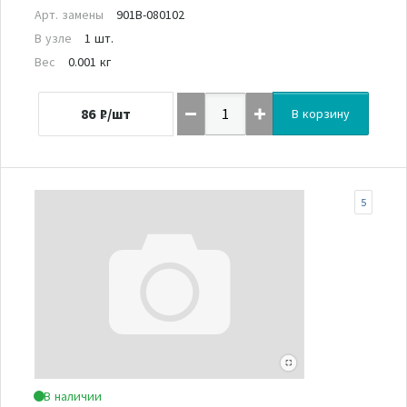
Арт. замены
901B-080102
В узле
1 шт.
Вес
0.001 кг
86
₽/шт
В корзину
5
В наличии