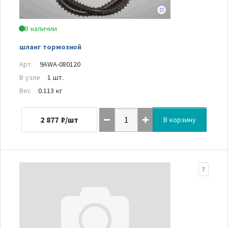
В наличии
шланг тормозной
Арт.
9AWA-080120
В узле
1 шт.
Вес
0.113 кг
2 877
₽/шт
В корзину
7