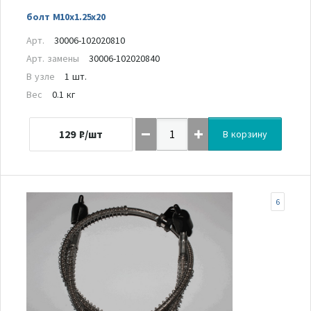
болт M10x1.25x20
Арт.
30006-102020810
Арт. замены
30006-102020840
В узле
1 шт.
Вес
0.1 кг
129
₽/шт
В корзину
6