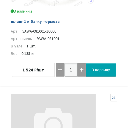
В наличии
шланг 1 к бачку тормоза
Арт.
9AWA-081001-10000
Арт. замены
9AWA-081001
В узле
1 шт.
Вес
0.135 кг
1 524
₽/шт
В корзину
21