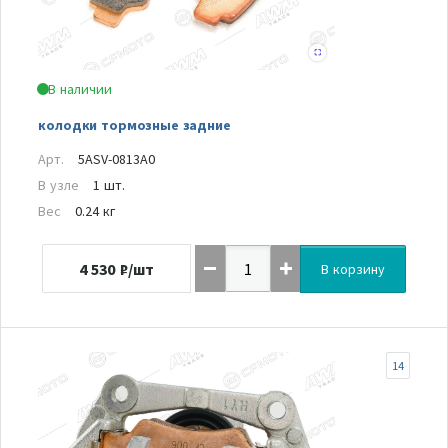
В наличии
колодки тормозные задние
Арт.
5ASV-0813A0
В узле
1 шт.
Вес
0.24 кг
4 530
₽/шт
В корзину
14