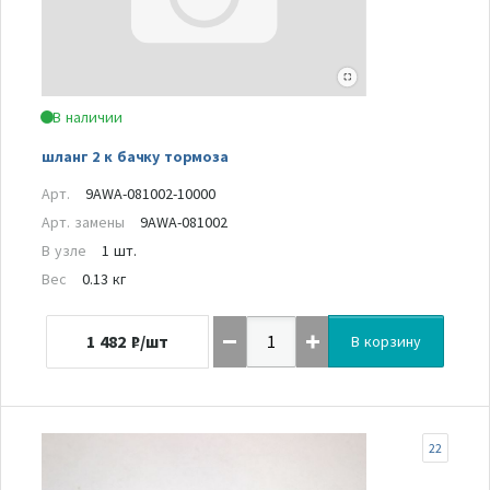
В наличии
шланг 2 к бачку тормоза
Арт.
9AWA-081002-10000
Арт. замены
9AWA-081002
В узле
1 шт.
Вес
0.13 кг
1 482
₽/шт
В корзину
22