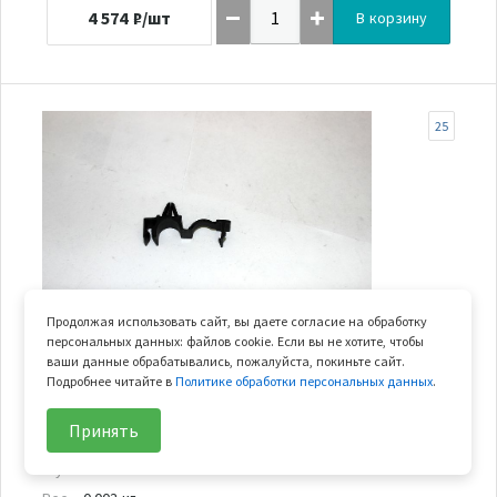
4 574
₽/шт
В корзину
25
Продолжая использовать сайт, вы даете согласие на обработку
персональных данных: файлов cookie. Если вы не хотите, чтобы
В наличии
ваши данные обрабатывались, пожалуйста, покиньте сайт.
Подробнее читайте в
Политике обработки персональных данных
.
хомут крепления троса
Принять
Арт.
A000-100002
В узле
1 шт.