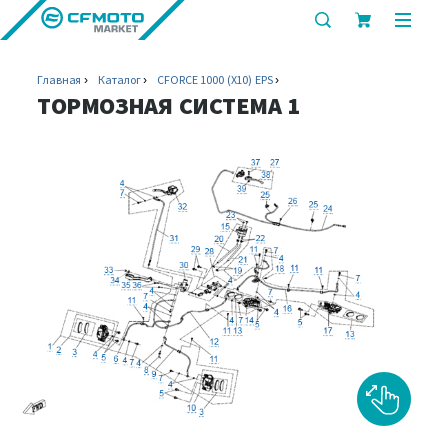
показать
показ
или
или
скрыть
скрыт
Главная
Каталог
CFORCE 1000 (X10) EPS
строку
мобил
ТОРМОЗНАЯ СИСТЕМА 1
поиска
меню