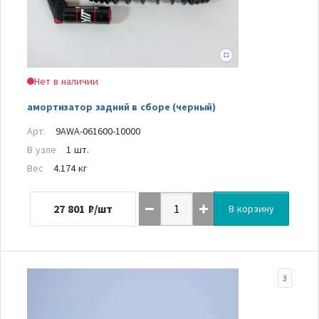
Нет в наличии
амортизатор задний в сборе (черный)
Арт.
9AWA-061600-10000
В узле
1 шт.
Вес
4.174 кг
27 801
₽/шт
В корзину
3