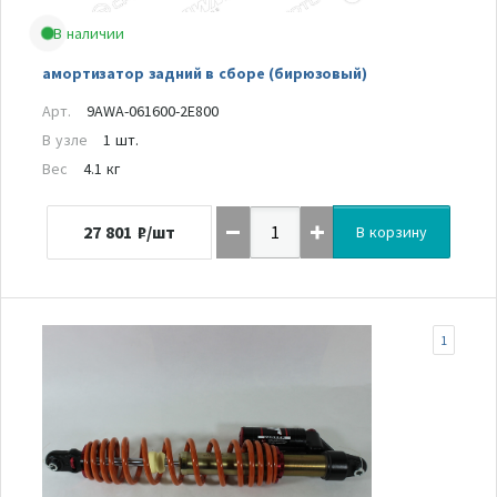
В наличии
амортизатор задний в сборе (бирюзовый)
Арт.
9AWA-061600-2E800
В узле
1 шт.
Вес
4.1 кг
27 801
₽/шт
В корзину
1