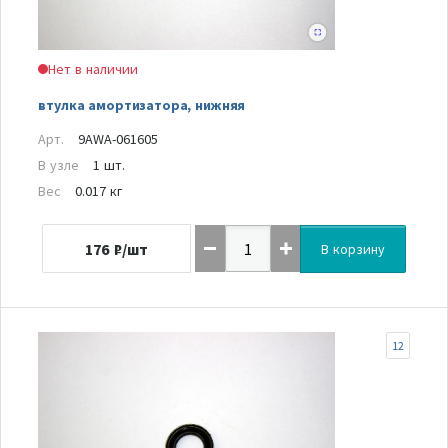
Нет в наличии
втулка амортизатора, нижняя
Арт.
9AWA-061605
В узле
1 шт.
Вес
0.017 кг
176
₽/шт
В корзину
12