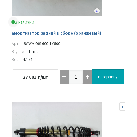
В наличии
амортизатор задний в сборе (оранжевый)
Арт.
9AWA-061600-1Y600
В узле
1 шт.
Вес
4.174 кг
27 801
₽/шт
В корзину
1