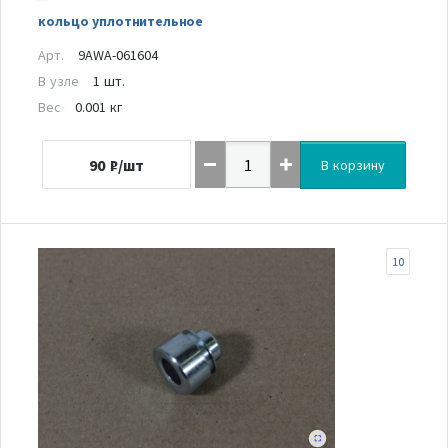
кольцо уплотнительное
Арт.
9AWA-061604
В узле
1 шт.
Вес
0.001 кг
90
₽/шт
В корзину
10