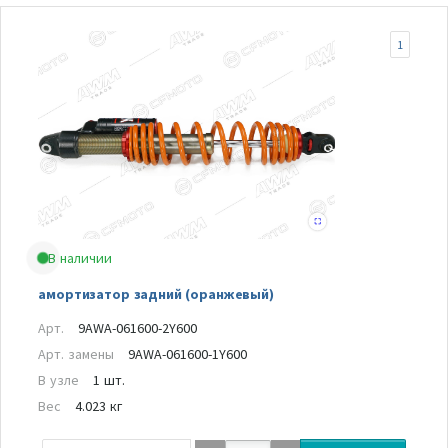
1
В наличии
амортизатор задний (оранжевый)
Арт.
9AWA-061600-2Y600
Арт. замены
9AWA-061600-1Y600
В узле
1 шт.
Вес
4.023 кг