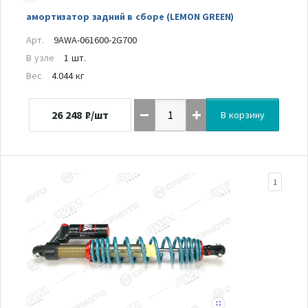
амортизатор задний в сборе (LEMON GREEN)
Арт.
9AWA-061600-2G700
В узле
1 шт.
Вес
4.044 кг
26 248
₽/шт
В корзину
1