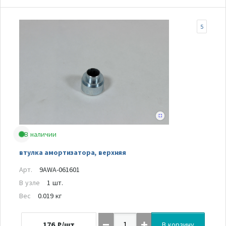
5
В наличии
втулка амортизатора, верхняя
Арт.
9AWA-061601
В узле
1 шт.
Вес
0.019 кг
176
₽/шт
В корзину