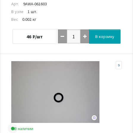
Арт.
9AWA-061603
В узле
1 шт.
Вес
0.002 кг
46
₽/шт
В корзину
9
В наличии