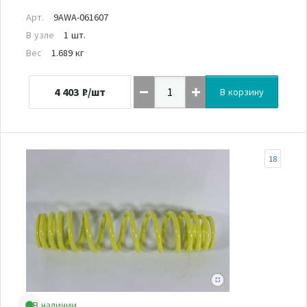
Арт.
9AWA-061607
В узле
1 шт.
Вес
1.689 кг
4 403
₽/шт
В корзину
18
В наличии