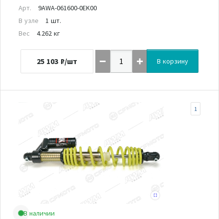
Арт.
9AWA-061600-0EK00
В узле
1 шт.
Вес
4.262 кг
25 103
₽/шт
В корзину
1
В наличии