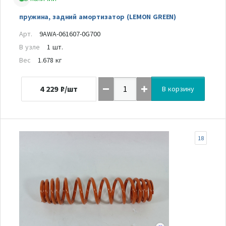
пружина, задний амортизатор (LEMON GREEN)
Арт.
9AWA-061607-0G700
В узле
1 шт.
Вес
1.678 кг
4 229
₽/шт
В корзину
18