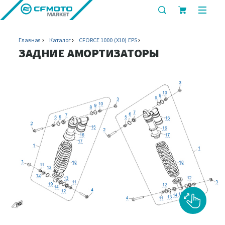
показать
показ
или
или
скрыть
скрыт
Главная
Каталог
CFORCE 1000 (X10) EPS
строку
мобил
ЗАДНИЕ АМОРТИЗАТОРЫ
поиска
меню