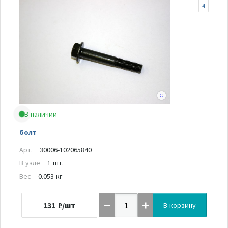
4
В наличии
болт
Арт.
30006-102065840
В узле
1 шт.
Вес
0.053 кг
131
₽/шт
В корзину