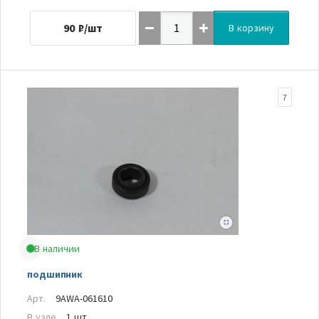
90
₽/шт
В корзину
7
В наличии
подшипник
Арт.
9AWA-061610
В узле
1 шт.