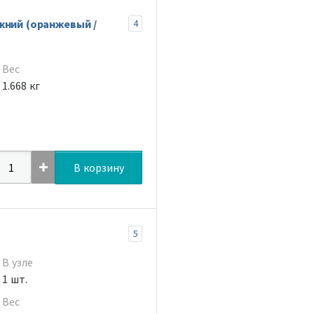
жний (оранжевый /
4
Вес
1.668 кг
В корзину
5
В узле
1 шт.
Вес