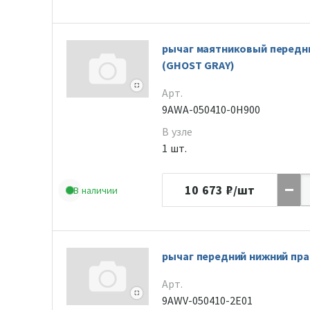
рычаг маятниковый передн
(GHOST GRAY)
Арт.
9AWA-050410-0H900
В узле
1 шт.
10 673
₽/шт
В наличии
рычаг передний нижний пр
Арт.
9AWV-050410-2E01