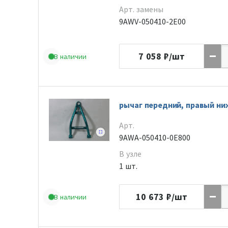
Арт. замены
9AWV-050410-2E00
7 058
₽/шт
В наличии
рычаг передний, правый ни
Арт.
9AWA-050410-0E800
В узле
1 шт.
10 673
₽/шт
В наличии