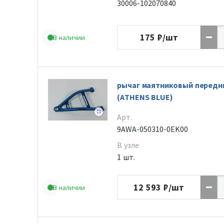
30006-102070840
175
₽/шт
В наличии
рычаг маятниковый передн
(ATHENS BLUE)
Арт.
9AWA-050310-0EK00
В узле
1 шт.
12 593
₽/шт
В наличии