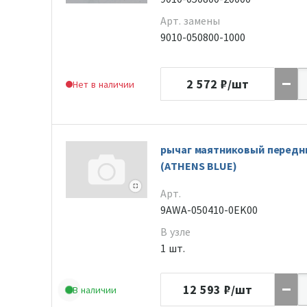
Арт. замены
9010-050800-1000
2 572
₽/шт
Нет в наличии
рычаг маятниковый передн
(ATHENS BLUE)
Арт.
9AWA-050410-0EK00
В узле
1 шт.
12 593
₽/шт
В наличии