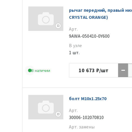
рычаг передний, правый ни
CRYSTAL ORANGE)
Арт.
9AWA-050410-0Y600
В узле
1 шт.
10 673
₽/шт
В наличии
болт M10x1.25x70
Арт.
30006-102070810
Арт. замены