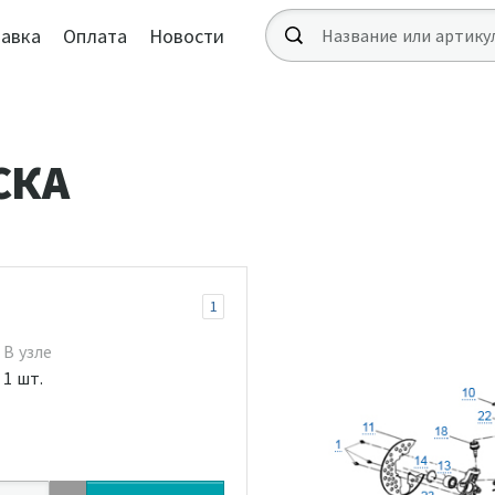
авка
Оплата
Новости
СКА
1
В узле
1 шт.