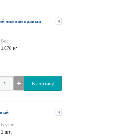
ий нижний правый
4
Вес
1.676 кг
В корзину
авый
4
В узле
1 шт.