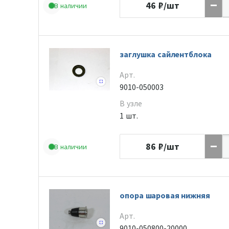
46
₽/шт
В наличии
заглушка сайлентблока
Арт.
9010-050003
В узле
1 шт.
86
₽/шт
В наличии
опора шаровая нижняя
Арт.
9010-050800-20000