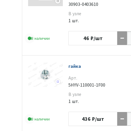
30903-0403610
В узле
1 шт.
46
₽/шт
В наличии
гайка
Арт.
5HYV-110001-1F00
В узле
1 шт.
436
₽/шт
В наличии