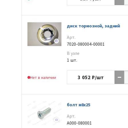
диск тормозной, задний
Арт.
7020-080004-00001
В узле
1 шт.
3 052
₽/шт
Нет в наличии
болт м8х25
Арт.
A000-080001