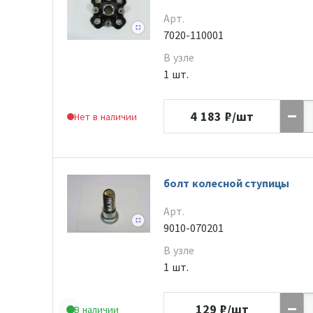
Арт.
7020-110001
В узле
1 шт.
4 183
₽/шт
Нет в наличии
болт колесной ступицы
Арт.
9010-070201
В узле
1 шт.
129
₽/шт
В наличии