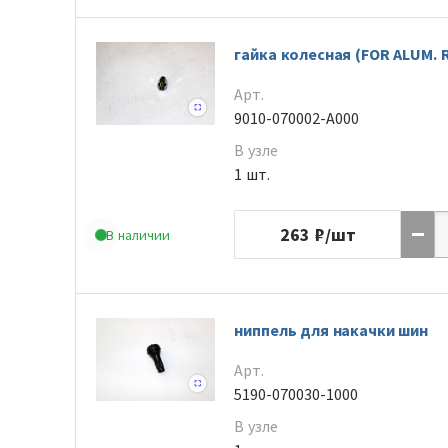
гайка колесная (FOR ALUM. 
Арт.
9010-070002-A000
В узле
1 шт.
263
₽/шт
В наличии
ниппель для накачки шин
Арт.
5190-070030-1000
В узле