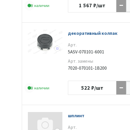
1 567
₽/шт
В наличии
декоративный колпак
Арт.
5ASV-070101-6001
Арт. замены
7020-070101-1B200
522
₽/шт
В наличии
шплинт
Арт.