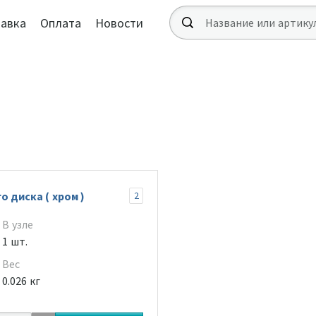
авка
Оплата
Новости
 диска ( хром )
2
В узле
1 шт.
Вес
0.026 кг