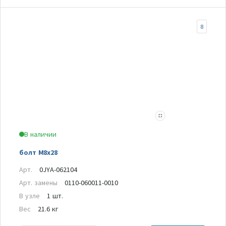
8
В наличии
болт М8х28
Арт.
0JYA-062104
Арт. замены
0110-060011-0010
В узле
1 шт.
Вес
21.6 кг