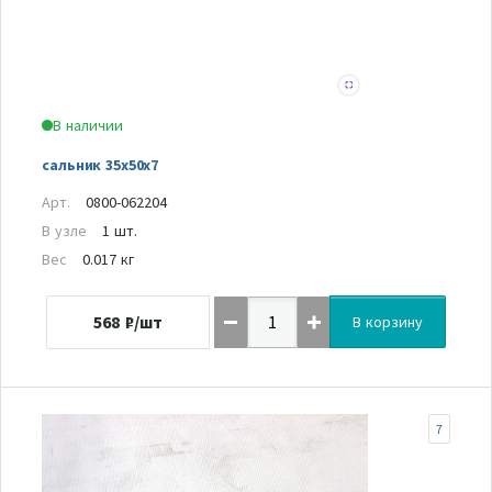
В наличии
сальник 35х50х7
Арт.
0800-062204
В узле
1 шт.
Вес
0.017 кг
568
₽/шт
В корзину
7