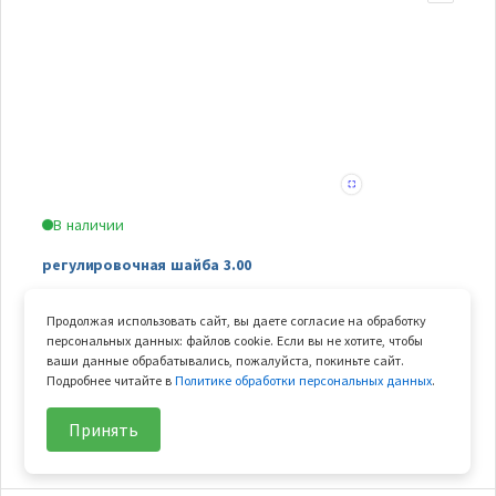
В наличии
регулировочная шайба 3.00
Арт.
Q830-311003-01400
Продолжая использовать сайт, вы даете согласие на обработку
В узле
1 шт.
персональных данных: файлов cookie. Если вы не хотите, чтобы
Вес
0.008 кг
ваши данные обрабатывались, пожалуйста, покиньте сайт.
Подробнее читайте в
Политике обработки персональных данных
.
39
₽/шт
В корзину
Принять