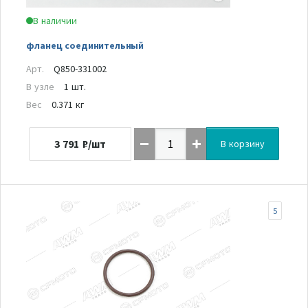
В наличии
фланец соединительный
Арт.
Q850-331002
В узле
1 шт.
Вес
0.371 кг
3 791
₽/шт
В корзину
5