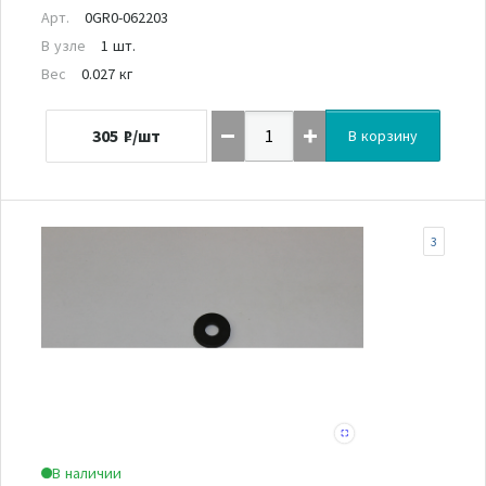
Арт.
0GR0-062203
В узле
1 шт.
Вес
0.027 кг
305
₽/шт
В корзину
3
В наличии