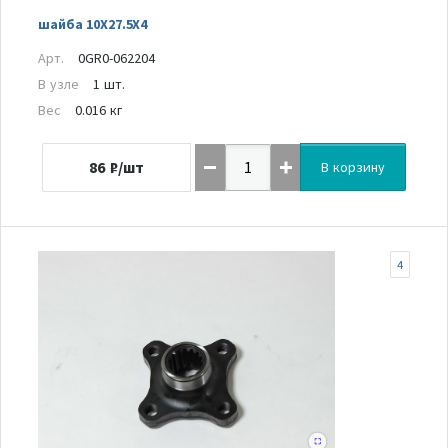
шайба 10X27.5X4
Арт.
0GR0-062204
В узле
1 шт.
Вес
0.016 кг
86
₽/шт
В корзину
4