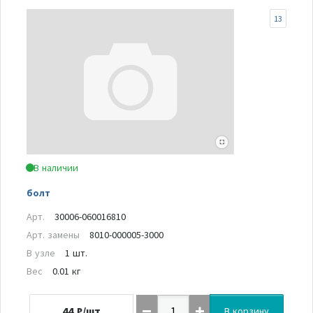
13
В наличии
болт
Арт.
30006-060016810
Арт. замены
8010-000005-3000
В узле
1 шт.
Вес
0.01 кг
44
₽/шт
В корзину