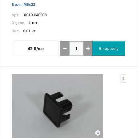
болт М6х22
Арт.
8010-040038
В узле
1 шт.
Вес
0.01 кг
42
₽/шт
В корзину
9