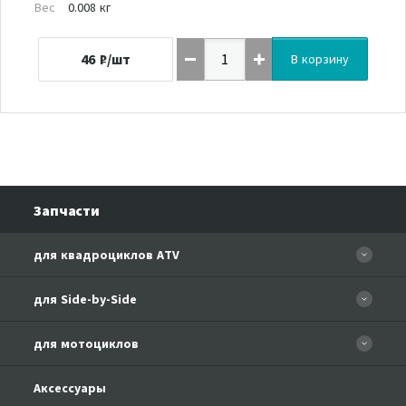
Вес
0.008 кг
46
₽/шт
В корзину
Запчасти
для квадроциклов ATV
CFORCE 110 EFI
для Side-by-Side
CF500
CF500-3
для мотоциклов
CF500-A Basic
CF625-Z6 EFI
CF500-A
CFMOTO 150-A Leader
Аксессуары
CF800-U8 EFI
CF500-2A