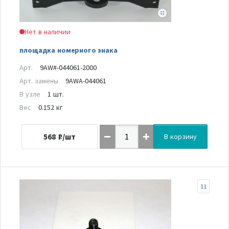
Нет в наличии
площадка номерного знака
Арт.
9AW#-044061-2000
Арт. замены
9AWA-044061
В узле
1 шт.
Вес
0.152 кг
568
₽/шт
В корзину
11