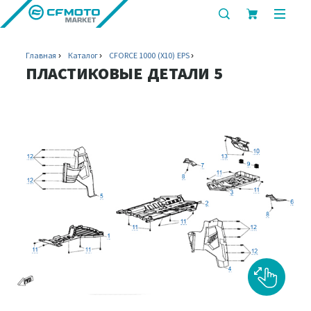
показать
показ
или
или
скрыть
скрыт
Главная
Каталог
CFORCE 1000 (X10) EPS
строку
мобил
ПЛАСТИКОВЫЕ ДЕТАЛИ 5
поиска
меню