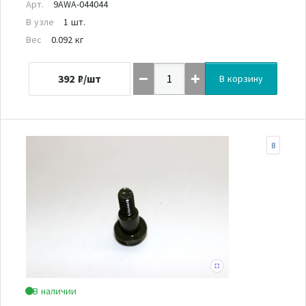
Арт.
9AWA-044044
В узле
1 шт.
Вес
0.092 кг
392
₽/шт
В корзину
8
В наличии