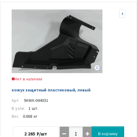
4
Нет в наличии
кожух защитный пластиковый, левый
Арт.
9AWA-044031
В узле
1 шт.
Вес
0.668 кг
2 265
₽/шт
В корзину