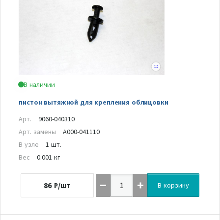
В наличии
пистон вытяжной для крепления облицовки
Арт.
9060-040310
Арт. замены
A000-041110
В узле
1 шт.
Вес
0.001 кг
86
₽/шт
В корзину