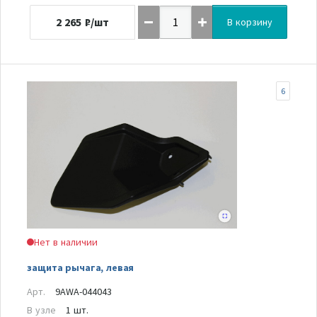
2 265
₽/шт
В корзину
6
Нет в наличии
защита рычага, левая
Арт.
9AWA-044043
В узле
1 шт.