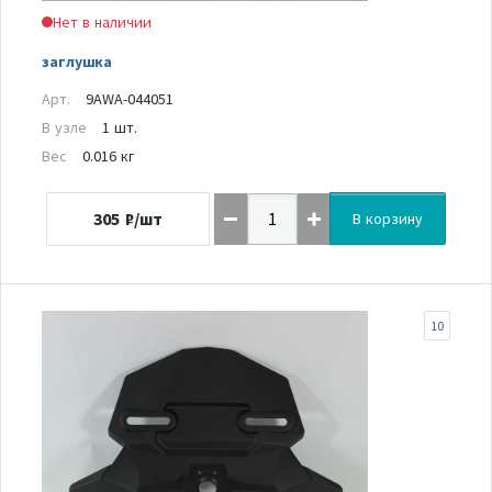
Нет в наличии
заглушка
Арт.
9AWA-044051
В узле
1 шт.
Вес
0.016 кг
305
₽/шт
В корзину
10