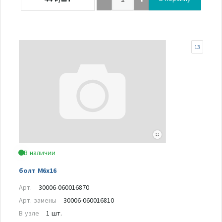
13
В наличии
болт M6x16
Арт.
30006-060016870
Арт. замены
30006-060016810
В узле
1 шт.