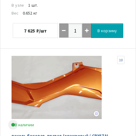
В узле
1 шт.
Вес
0.652 кг
7 625
₽/шт
В корзину
10
В наличии
панель боковая, правая (оранжевый / CRYSTAL