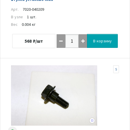
Арт.
7020-040209
В узле
1 шт.
Вес
0.004 кг
568
₽/шт
В корзину
5