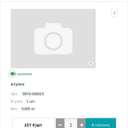
1
В наличии
втулка
Арт.
5BY0-040010
В узле
1 шт.
Вес
0.005 кг
157
₽/шт
В корзину