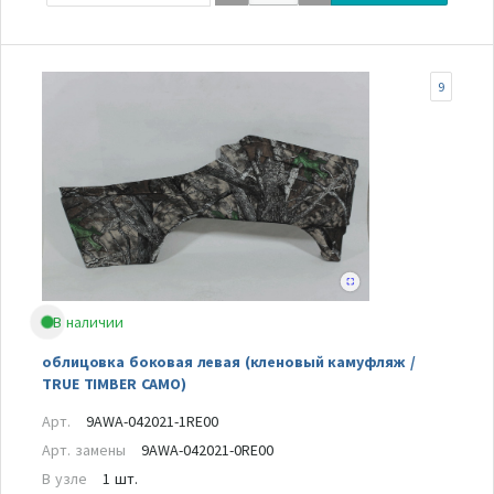
9
В наличии
облицовка боковая левая (кленовый камуфляж /
TRUE TIMBER CAMO)
Арт.
9AWA-042021-1RE00
Арт. замены
9AWA-042021-0RE00
В узле
1 шт.