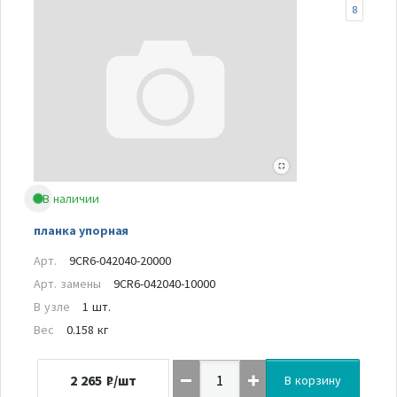
8
В наличии
планка упорная
Арт.
9CR6-042040-20000
Арт. замены
9CR6-042040-10000
В узле
1 шт.
Вес
0.158 кг
2 265
₽/шт
В корзину