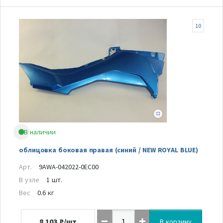
10
В наличии
облицовка боковая правая (синий / NEW ROYAL BLUE)
Арт.
9AWA-042022-0EC00
В узле
1 шт.
Вес
0.6 кг
8 103
₽/шт
В корзину