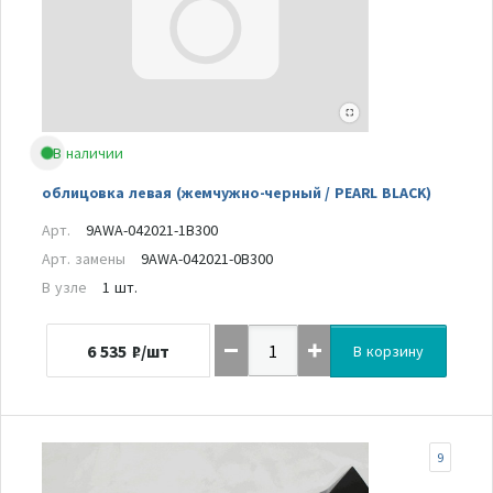
В наличии
облицовка левая (жемчужно-черный / PEARL BLACK)
Арт.
9AWA-042021-1B300
Арт. замены
9AWA-042021-0B300
В узле
1 шт.
6 535
₽/шт
В корзину
9