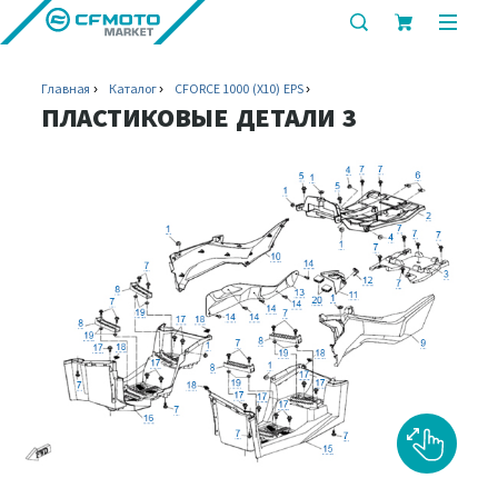
показать
показ
или
или
скрыть
скрыт
Главная
Каталог
CFORCE 1000 (X10) EPS
строку
мобил
ПЛАСТИКОВЫЕ ДЕТАЛИ 3
поиска
меню