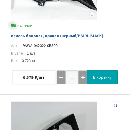
В наличии
панель боковая, правая (черный/PEARL BLACK)
Арт.
9AWA-042022-0B300
В узле
1 шт.
Вес
0.723 кг
6 579
₽/шт
В корзину
11