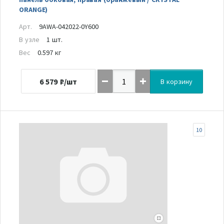
ORANGE)
Арт.
9AWA-042022-0Y600
В узле
1 шт.
Вес
0.597 кг
6 579
₽/шт
В корзину
10