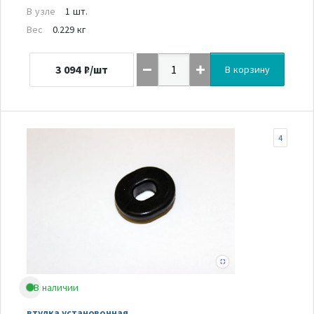
В узле
1 шт.
Вес
0.229 кг
3 094
₽/шт
В корзину
4
В наличии
втулка установочная