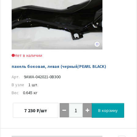
Нет в наличии
панель боковая, левая (черный/PEARL BLACK)
Арт.
9AWA-042021-0B300
В узле
1 шт.
Вес
0.645 кг
7 230
₽/шт
В корзину