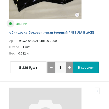
В наличии
облицовка боковая левая (черный / NEBULA BLACK)
Арт.
9AWA-042021-0BM00-J000
В узле
1 шт.
Вес
0.622 кг
5 229
₽/шт
В корзину
9