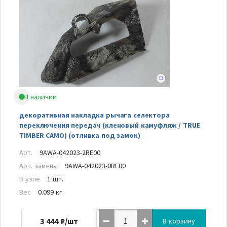
В наличии
декоративная накладка рычага селектора
переключения передач (кленовый камуфляж / TRUE
TIMBER CAMO) (отливка под замок)
Арт.
9AWA-042023-2RE00
Арт. замены
9AWA-042023-0RE00
В узле
1 шт.
Вес
0.099 кг
3 444
₽/шт
В корзину