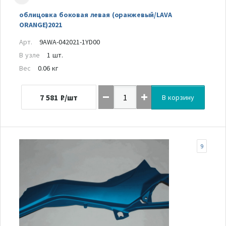
облицовка боковая левая (оранжевый/LAVA
ORANGE)2021
Арт.
9AWA-042021-1YD00
В узле
1 шт.
Вес
0.06 кг
7 581
₽/шт
В корзину
9