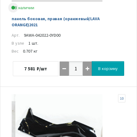
В наличии
панель боковая, правая (оранжевый/LAVA
ORANGE)2021
Арт.
9AWA-042022-0YD00
В узле
1 шт.
Вес
0.707 кг
7 581
₽/шт
В корзину
10