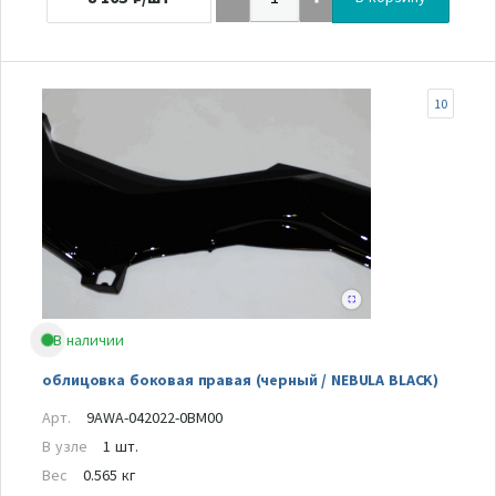
10
В наличии
облицовка боковая правая (черный / NEBULA BLACK)
Арт.
9AWA-042022-0BM00
В узле
1 шт.
Вес
0.565 кг