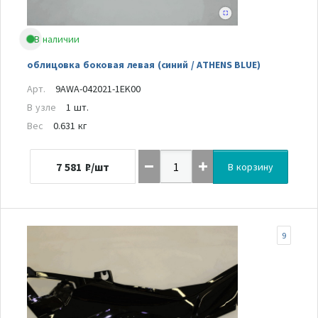
В наличии
облицовка боковая левая (синий / ATHENS BLUE)
Арт.
9AWA-042021-1EK00
В узле
1 шт.
Вес
0.631 кг
7 581
₽/шт
В корзину
9