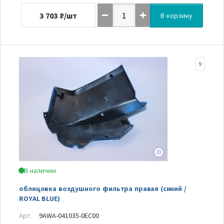
3 703
₽/шт
В корзину
9
В наличии
облицовка воздушного фильтра правая (синий /
ROYAL BLUE)
Арт.
9AWA-041035-0EC00