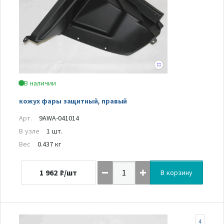
В наличии
кожух фары защитный, правый
Арт.
9AWA-041014
В узле
1 шт.
Вес
0.437 кг
1 962
₽/шт
В корзину
4