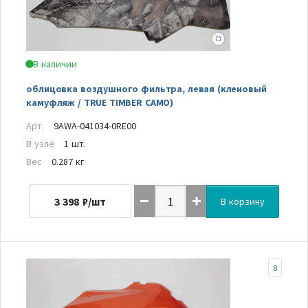
В наличии
облицовка воздушного фильтра, левая (кленовый
камуфляж / TRUE TIMBER CAMO)
Арт.
9AWA-041034-0RE00
В узле
1 шт.
Вес
0.287 кг
3 398
₽/шт
В корзину
8