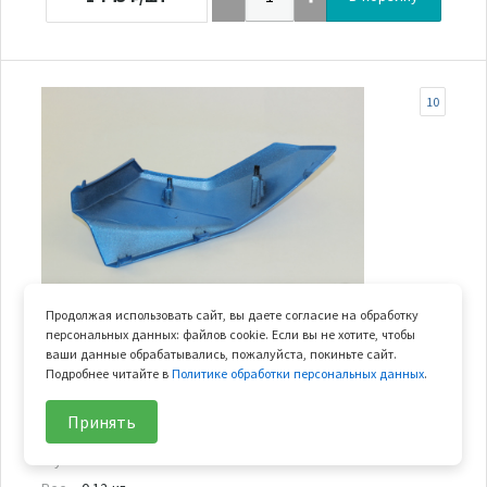
10
Продолжая использовать сайт, вы даете согласие на обработку
В наличии
персональных данных: файлов cookie. Если вы не хотите, чтобы
ваши данные обрабатывались, пожалуйста, покиньте сайт.
облицовка панели приборов левая (синий / NEW
Подробнее читайте в
Политике обработки персональных данных
.
ROYAL BLUE)
Принять
Арт.
9AWA-041037-0EC00
В узле
1 шт.