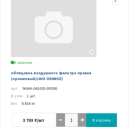
9
В наличии
облицовка воздушного фильтра правая
(оранжевый/LAVA ORANGE)
Арт.
9AWA-041035-0YD00
В узле
1 шт.
Вес
0.416 кг
3 703
₽/шт
В корзину