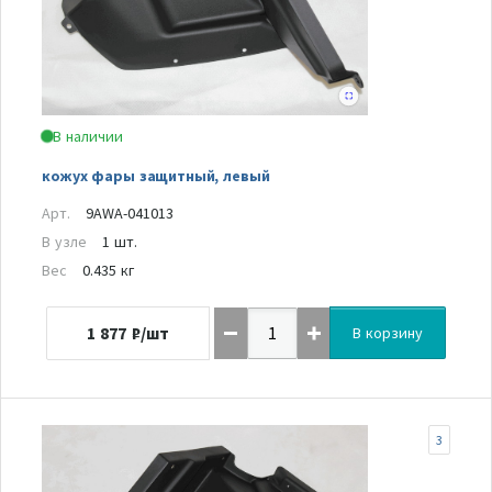
В наличии
кожух фары защитный, левый
Арт.
9AWA-041013
В узле
1 шт.
Вес
0.435 кг
1 877
₽/шт
В корзину
3