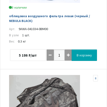
В наличии
облицовка воздушного фильтра левая (черный /
NEBULA BLACK)
Арт.
9AWA-041034-0BM00
В узле
1 шт.
Вес
0.3 кг
5 186
₽/шт
В корзину
8