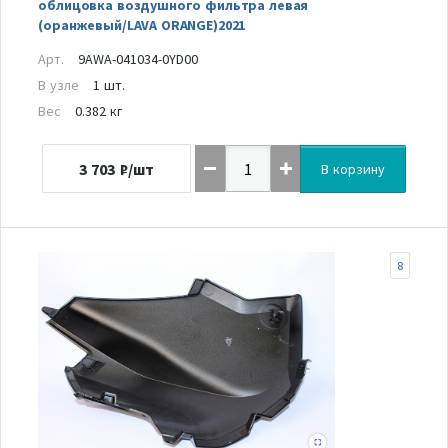
облицовка воздушного фильтра левая
(оранжевый/LAVA ORANGE)2021
Арт.
9AWA-041034-0YD00
В узле
1 шт.
Вес
0.382 кг
3 703
₽/шт
В корзину
8