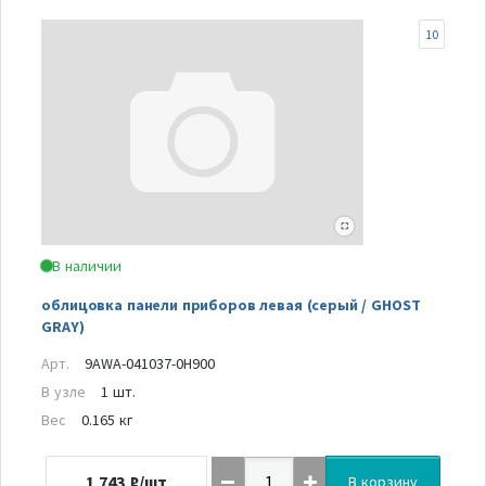
10
В наличии
облицовка панели приборов левая (серый / GHOST
GRAY)
Арт.
9AWA-041037-0H900
В узле
1 шт.
Вес
0.165 кг
1 743
₽/шт
В корзину