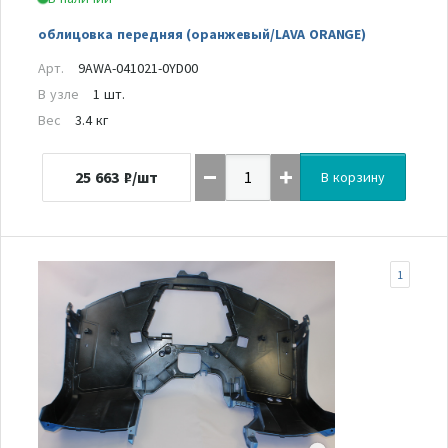
облицовка передняя (оранжевый/LAVA ORANGE)
Арт.
9AWA-041021-0YD00
В узле
1 шт.
Вес
3.4 кг
25 663
₽/шт
В корзину
1