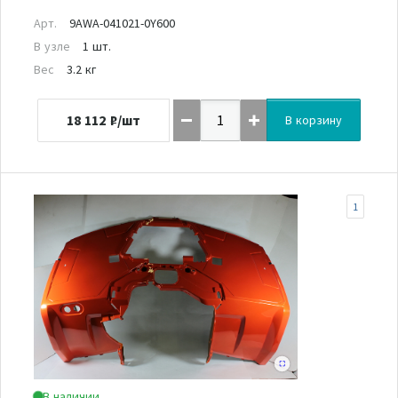
Арт.
9AWA-041021-0Y600
В узле
1 шт.
Вес
3.2 кг
18 112
₽/шт
В корзину
1
В наличии