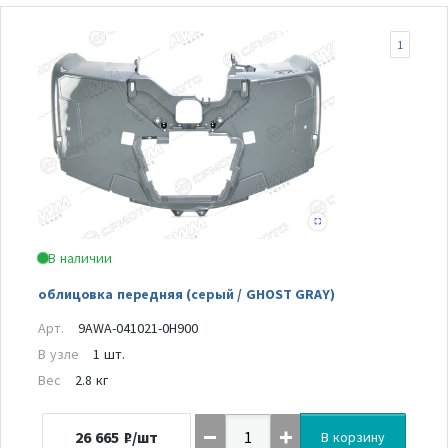
1
В наличии
облицовка передняя (серый / GHOST GRAY)
Арт.
9AWA-041021-0H900
В узле
1 шт.
Вес
2.8 кг
26 665
₽/шт
В корзину