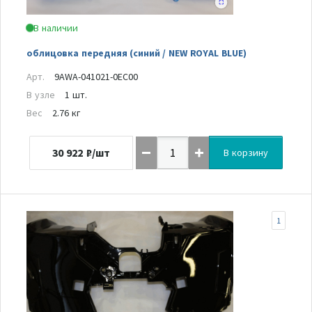
В наличии
облицовка передняя (синий / NEW ROYAL BLUE)
Арт.
9AWA-041021-0EC00
В узле
1 шт.
Вес
2.76 кг
30 922
₽/шт
В корзину
1