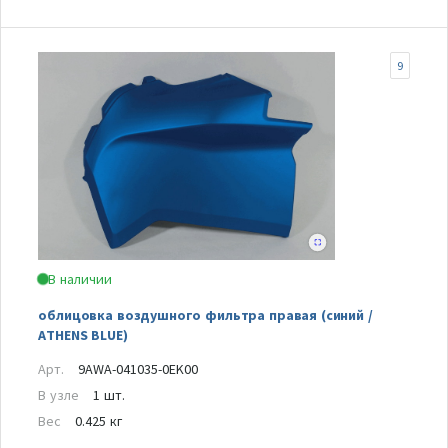
9
В наличии
облицовка воздушного фильтра правая (синий /
ATHENS BLUE)
Арт.
9AWA-041035-0EK00
В узле
1 шт.
Вес
0.425 кг