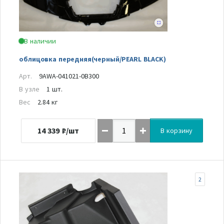
В наличии
облицовка передняя(черный/PEARL BLACK)
Арт.
9AWA-041021-0B300
В узле
1 шт.
Вес
2.84 кг
14 339
₽/шт
В корзину
2