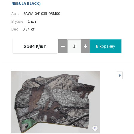
NEBULA BLACK)
Арт.
9AWA-041035-0BM00
В узле
1 шт.
Вес
0.34 кг
5 534
₽/шт
В корзину
9