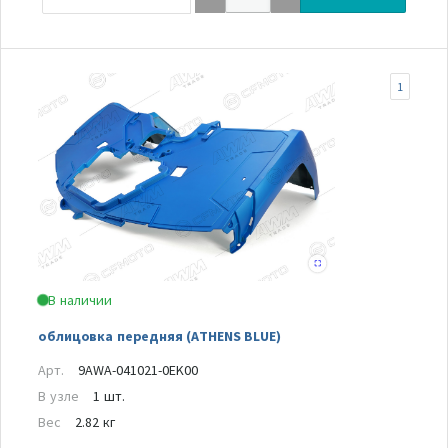
1
В наличии
облицовка передняя (ATHENS BLUE)
Арт.
9AWA-041021-0EK00
В узле
1 шт.
Вес
2.82 кг