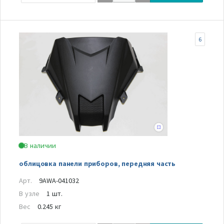
6
В наличии
облицовка панели приборов, передняя часть
Арт.
9AWA-041032
В узле
1 шт.
Вес
0.245 кг