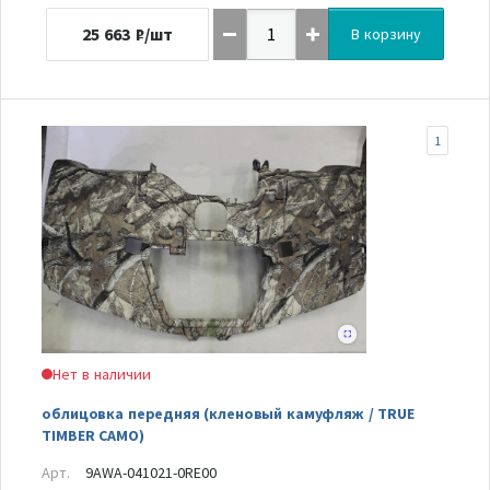
25 663
₽/шт
В корзину
1
Нет в наличии
облицовка передняя (кленовый камуфляж / TRUE
TIMBER CAMO)
Арт.
9AWA-041021-0RE00