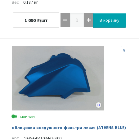
Вес
0.187 кг
1 090
₽/шт
В корзину
8
В наличии
облицовка воздушного фильтра левая (ATHENS BLUE)
Арт.
9AWA-041034-0EK00