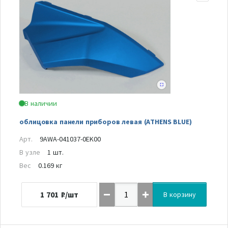
В наличии
облицовка панели приборов левая (ATHENS BLUE)
Арт.
9AWA-041037-0EK00
В узле
1 шт.
Вес
0.169 кг
1 701
₽/шт
В корзину