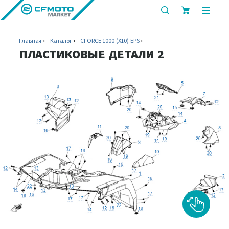
показать
показ
или
или
скрыть
скрыт
Главная
Каталог
CFORCE 1000 (X10) EPS
строку
мобил
ПЛАСТИКОВЫЕ ДЕТАЛИ 2
поиска
меню