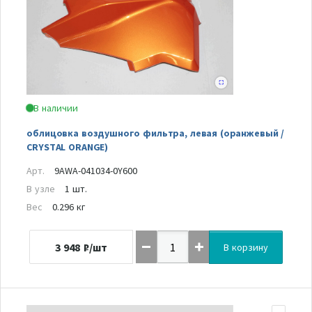
В наличии
облицовка воздушного фильтра, левая (оранжевый /
CRYSTAL ORANGE)
Арт.
9AWA-041034-0Y600
В узле
1 шт.
Вес
0.296 кг
3 948
₽/шт
В корзину