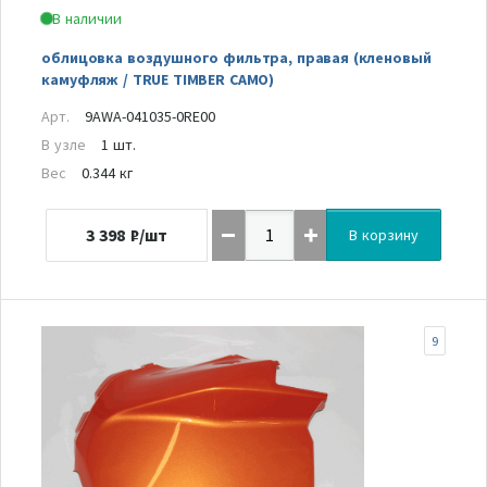
В наличии
облицовка воздушного фильтра, правая (кленовый
камуфляж / TRUE TIMBER CAMO)
Арт.
9AWA-041035-0RE00
В узле
1 шт.
Вес
0.344 кг
3 398
₽/шт
В корзину
9