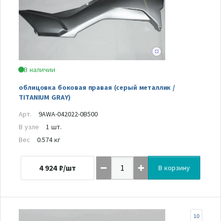
В наличии
облицовка боковая правая (серый металлик /
TITANIUM GRAY)
Арт.
9AWA-042022-0B500
В узле
1 шт.
Вес
0.574 кг
4 924
₽/шт
В корзину
10