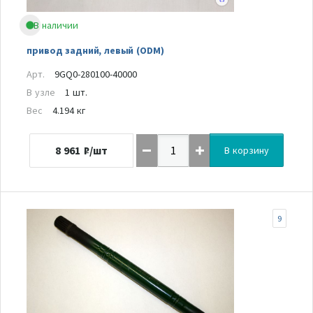
В наличии
привод задний, левый (ODM)
Арт.
9GQ0-280100-40000
В узле
1 шт.
Вес
4.194 кг
8 961
₽/шт
В корзину
9