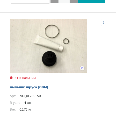
2
Нет в наличии
пыльник шруса (ODM)
Арт.
9GQ0-280150
В узле
4 шт.
Вес
0.175 кг