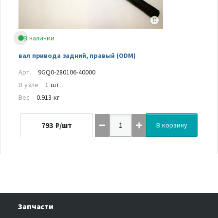
В наличии
вал привода задний, правый (ODM)
Арт.
9GQ0-280106-40000
В узле
1 шт.
Вес
0.913 кг
793
₽/шт
В корзину
Запчасти