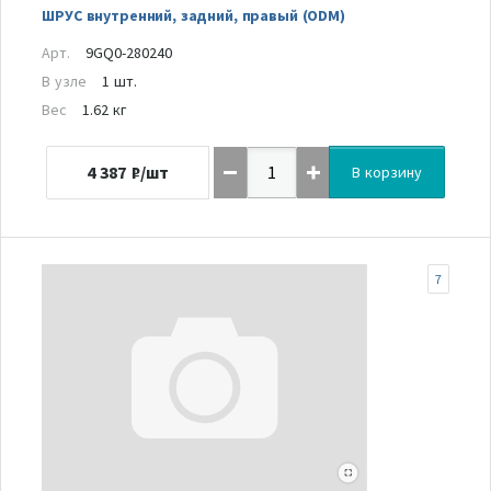
ШРУС внутренний, задний, правый (ODM)
Арт.
9GQ0-280240
В узле
1 шт.
Вес
1.62 кг
4 387
₽/шт
В корзину
7