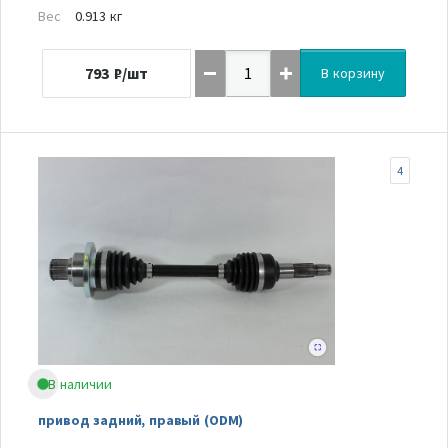
Вес
0.913 кг
793
₽/шт
В корзину
4
В наличии
привод задний, правый (ODM)