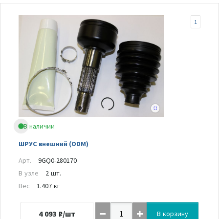
1
В наличии
ШРУС внешний (ODM)
Арт.
9GQ0-280170
В узле
2 шт.
Вес
1.407 кг
4 093
₽/шт
В корзину