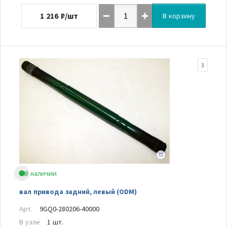
1 216
₽/шт
В корзину
3
В наличии
вал привода задний, левый (ODM)
Арт.
9GQ0-280206-40000
В узле
1 шт.