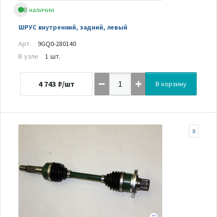
В наличии
ШРУС внутренний, задний, левый
Арт.
9GQ0-280140
В узле
1 шт.
4 743
₽/шт
В корзину
8