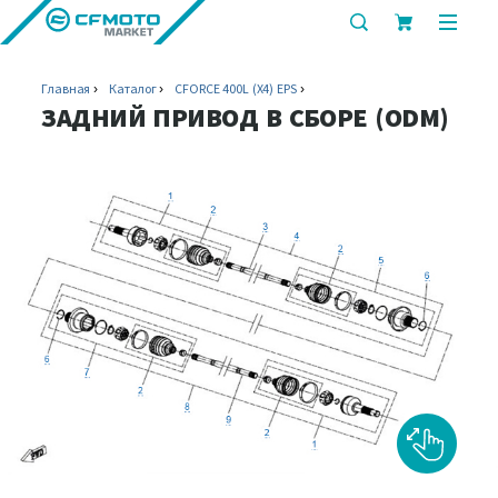
показать
показ
или
или
скрыть
скрыт
Главная
Каталог
CFORCE 400L (X4) EPS
строку
мобил
ЗАДНИЙ ПРИВОД В СБОРЕ (ODM)
поиска
меню