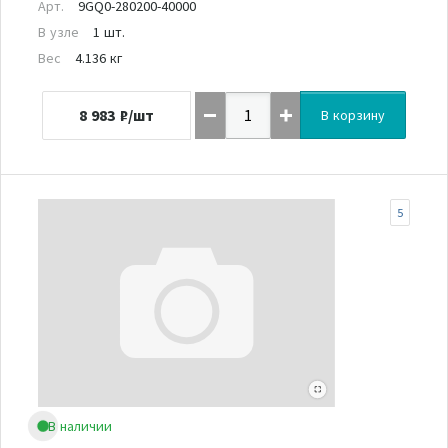
Арт.
9GQ0-280200-40000
В узле
1 шт.
Вес
4.136 кг
8 983
₽/шт
В корзину
5
В наличии