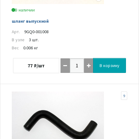
В наличии
шланг выпускной
Арт.
9GQ0-001008
В узле
3 шт.
Вес
0.006 кг
77
₽/шт
В корзину
9