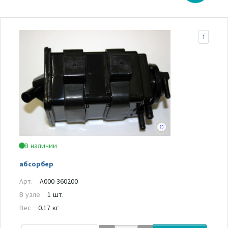
1
В наличии
абсорбер
Арт.
A000-360200
В узле
1 шт.
Вес
0.17 кг