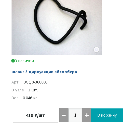
В наличии
шланг 3 циркуляции абсорбера
Арт.
9GQ0-360005
В узле
1 шт.
Вес
0.046 кг
419
₽/шт
В корзину