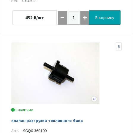
Вес
0.049 кг
452
₽/шт
В корзину
5
В наличии
клапан разгрузки топливного бака
Арт.
9GQ0-360100