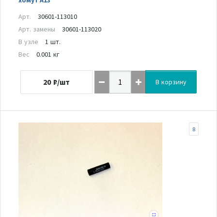
Арт.
30601-113010
Арт. замены
30601-113020
В узле
1 шт.
Вес
0.001 кг
20
₽/шт
В корзину
8