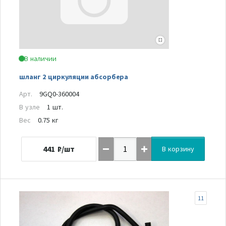
В наличии
шланг 2 циркуляции абсорбера
Арт.
9GQ0-360004
В узле
1 шт.
Вес
0.75 кг
441
₽/шт
В корзину
11