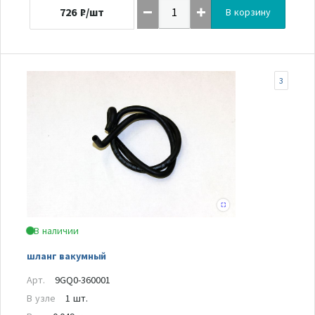
726
₽/шт
В корзину
3
В наличии
шланг вакумный
Арт.
9GQ0-360001
В узле
1 шт.