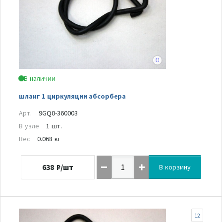
В наличии
шланг 1 циркуляции абсорбера
Арт.
9GQ0-360003
В узле
1 шт.
Вес
0.068 кг
638
₽/шт
В корзину
12