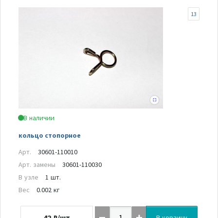
13
В наличии
кольцо стопорное
Арт.
30601-110010
Арт. замены
30601-110030
В узле
1 шт.
Вес
0.002 кг
42
₽/шт
В корзину