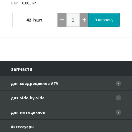
Вес
0.001 кг
42
₽/шт
В корзину
Запчасти
для квадроциклов ATV
CFORCE 110 EFI
для Side-by-Side
CF500
CF500-3
для мотоциклов
CF500-A Basic
CF625-Z6 EFI
CF500-A
CFMOTO 150-A Leader
Аксессуары
CF800-U8 EFI
CF500-2A