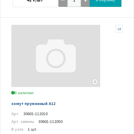
14
В наличии
хомут пружинный А12
Арт.
30601-112010
Арт. замены
30601-112050
В узле
1 шт.