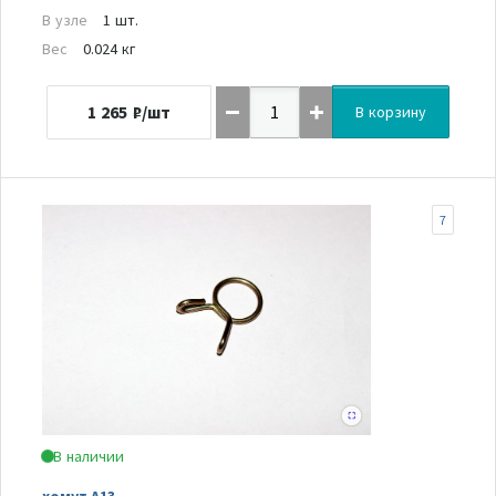
В узле
1 шт.
Вес
0.024 кг
1 265
₽/шт
В корзину
7
В наличии
хомут А13