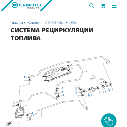
показать
показ
или
или
скрыть
скрыт
Главная
Каталог
CFORCE 400L (X4) EPS
строку
мобил
СИСТЕМА РЕЦИРКУЛЯЦИИ
поиска
меню
ТОПЛИВА