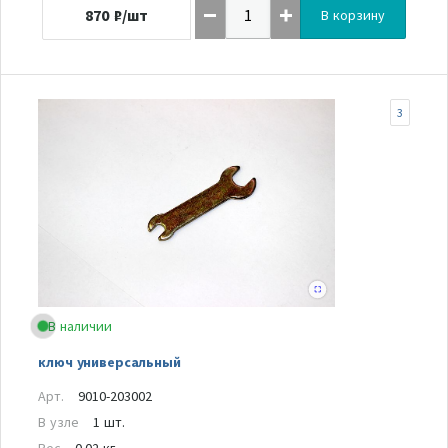
870
₽/шт
В корзину
3
В наличии
ключ универсальный
Арт.
9010-203002
В узле
1 шт.
Вес
0.02 кг