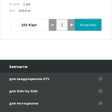
В узле
1 шт.
Вес
0.014 кг
153
₽/шт
В корзину
Запчасти
для квадроциклов ATV
CFORCE 110 EFI
для Side-by-Side
CF500
CF500-3
для мотоциклов
CF500-A Basic
CF625-Z6 EFI
CF500-A