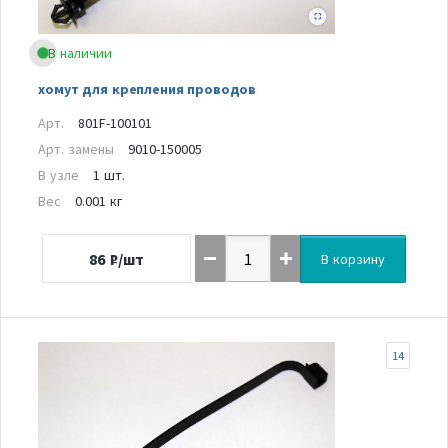
В наличии
хомут для крепления проводов
Арт.
801F-100101
Арт. замены
9010-150005
В узле
1 шт.
Вес
0.001 кг
86
₽/шт
В корзину
14