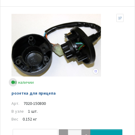
17
В наличии
розетка для прицепа
Арт.
7020-150800
В узле
1 шт.
Вес
0.152 кг