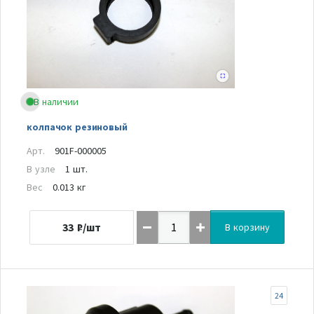
В наличии
колпачок резиновый
Арт.
901F-000005
В узле
1 шт.
Вес
0.013 кг
33
₽/шт
В корзину
24