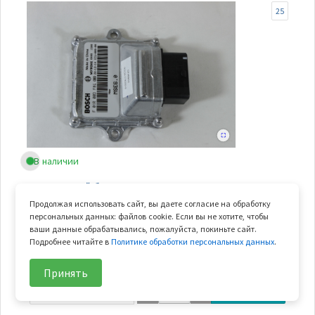
25
В наличии
электронный блок управления x4
Продолжая использовать сайт, вы даете согласие на обработку
Арт.
0GQ0-174000-90000
персональных данных: файлов cookie. Если вы не хотите, чтобы
В узле
1 шт.
ваши данные обрабатывались, пожалуйста, покиньте сайт.
Подробнее читайте в
Политике обработки персональных данных
.
Вес
0.157 кг
Принять
15 181
₽/шт
В корзину