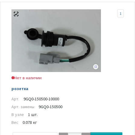
1
Нет в наличии
розетка
Арт.
9GQ0-150500-10000
Арт. замены
9GQ0-150500
В узле
1 шт.
Вес
0.078 кг