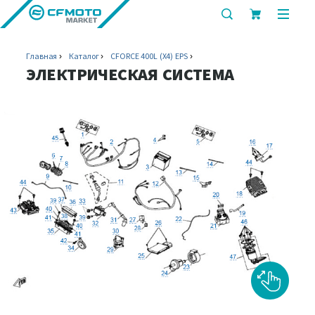
показать
показ
или
или
скрыть
скрыт
Главная
Каталог
CFORCE 400L (X4) EPS
строку
мобил
ЭЛЕКТРИЧЕСКАЯ СИСТЕМА
поиска
меню