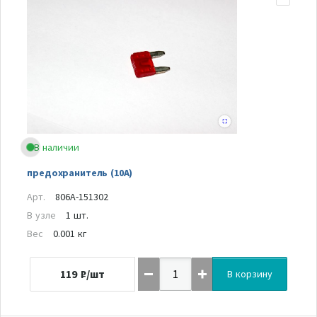
В наличии
предохранитель (10А)
Арт.
806A-151302
В узле
1 шт.
Вес
0.001 кг
119
₽/шт
В корзину