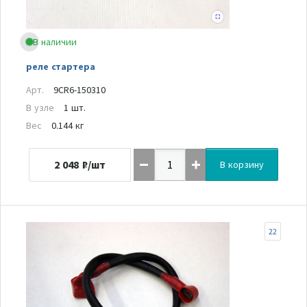
В наличии
реле стартера
Арт.
9CR6-150310
В узле
1 шт.
Вес
0.144 кг
2 048
₽/шт
В корзину
22