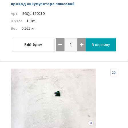
провод аккумулятора плюсовой
Арт.
9GQL-150210
В узле
1 шт.
Вес
0.161 кг
540
₽/шт
В корзину
20