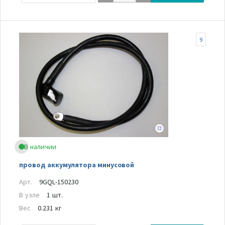
9
В наличии
провод аккумулятора минусовой
Арт.
9GQL-150230
В узле
1 шт.
Вес
0.231 кг