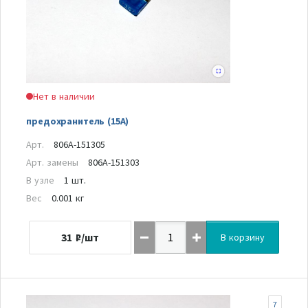
Нет в наличии
предохранитель (15А)
Арт.
806A-151305
Арт. замены
806A-151303
В узле
1 шт.
Вес
0.001 кг
31
₽/шт
В корзину
7