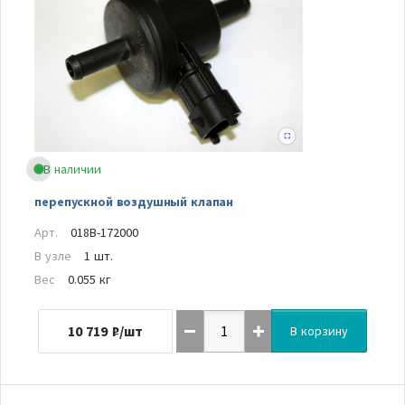
В наличии
перепускной воздушный клапан
Арт.
018B-172000
В узле
1 шт.
Вес
0.055 кг
10 719
₽/шт
В корзину