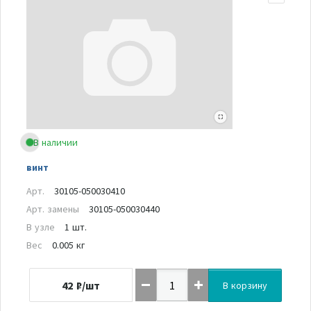
В наличии
винт
Арт.
30105-050030410
Арт. замены
30105-050030440
В узле
1 шт.
Вес
0.005 кг
42
₽/шт
В корзину