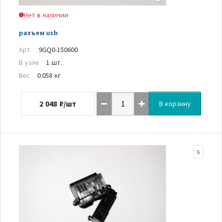
Нет в наличии
разъем usb
Арт.
9GQ0-150600
В узле
1 шт.
Вес
0.058 кг
2 048
₽/шт
В корзину
6