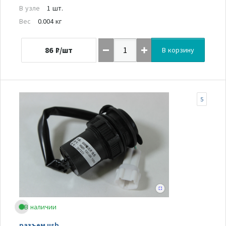
В узле
1 шт.
Вес
0.004 кг
86
₽/шт
В корзину
5
В наличии
разъем usb