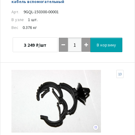
кабель вспомогательный
Арт.
9GQL-150300-00001
В узле
1 шт.
Вес
0.376 кг
3 249
₽/шт
В корзину
13