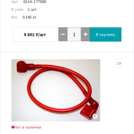
Арт.
01AA-177000
В узле
1 шт.
Вес
0.345 кг
9 802
₽/шт
В корзину
19
Нет в наличии