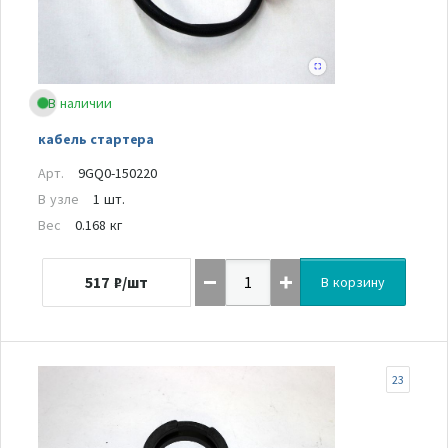
В наличии
кабель стартера
Арт.
9GQ0-150220
В узле
1 шт.
Вес
0.168 кг
517
₽/шт
В корзину
23