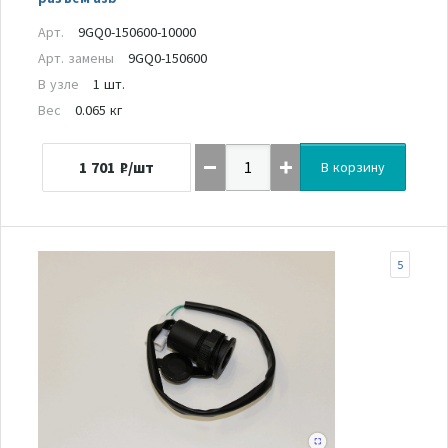
Арт.
9GQ0-150600-10000
Арт. замены
9GQ0-150600
В узле
1 шт.
Вес
0.065 кг
1 701
₽/шт
В корзину
5