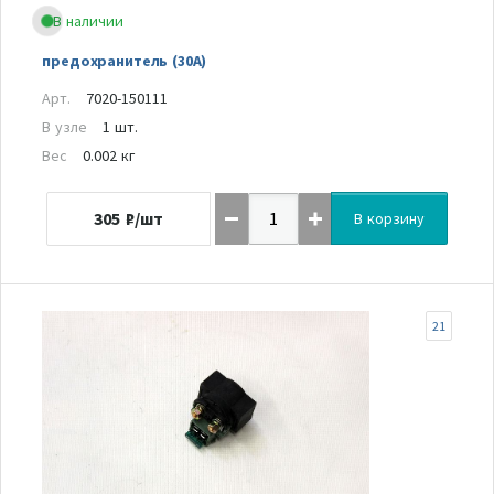
В наличии
предохранитель (30A)
Арт.
7020-150111
В узле
1 шт.
Вес
0.002 кг
305
₽/шт
В корзину
21