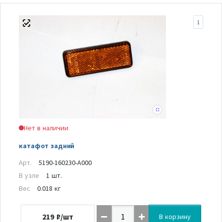
1
Нет в наличии
катафот задний
Арт.
5190-160230-A000
В узле
1 шт.
Вес
0.018 кг
219
₽/шт
В корзину