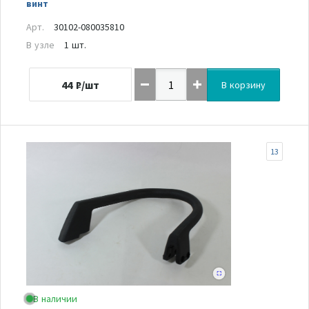
винт
Арт.
30102-080035810
В узле
1 шт.
44
₽/шт
В корзину
13
В наличии