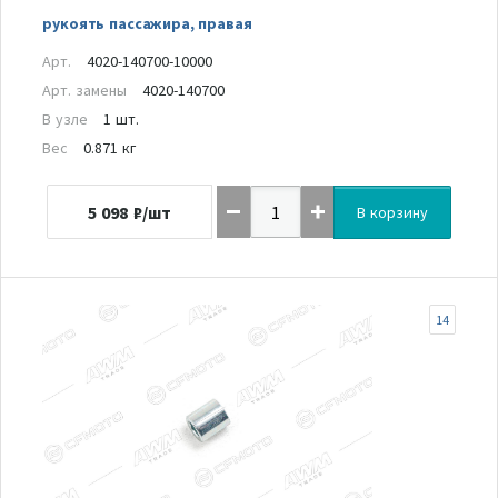
рукоять пассажира, правая
Арт.
4020-140700-10000
Арт. замены
4020-140700
В узле
1 шт.
Вес
0.871 кг
5 098
₽/шт
В корзину
14