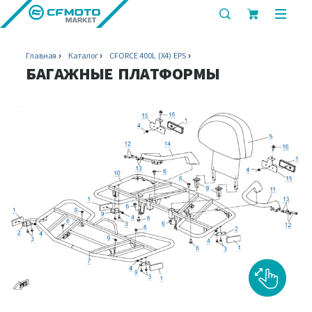
показать
показ
или
или
скрыть
скрыт
Главная
Каталог
CFORCE 400L (X4) EPS
строку
мобил
БАГАЖНЫЕ ПЛАТФОРМЫ
поиска
меню