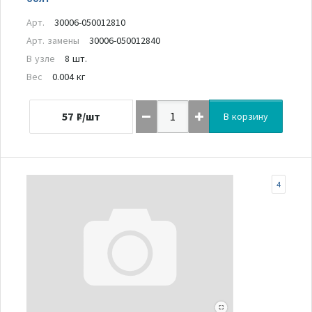
Арт.
30006-050012810
Арт. замены
30006-050012840
В узле
8 шт.
Вес
0.004 кг
57
₽/шт
В корзину
4