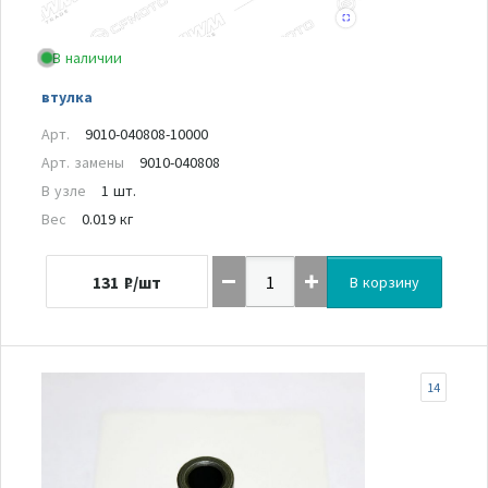
В наличии
втулка
Арт.
9010-040808-10000
Арт. замены
9010-040808
В узле
1 шт.
Вес
0.019 кг
131
₽/шт
В корзину
14