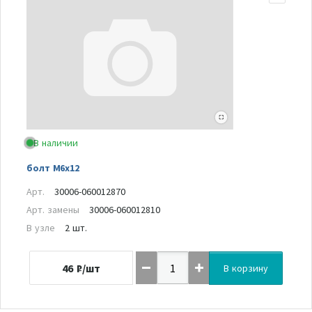
В наличии
болт М6х12
Арт.
30006-060012870
Арт. замены
30006-060012810
В узле
2 шт.
46
₽/шт
В корзину