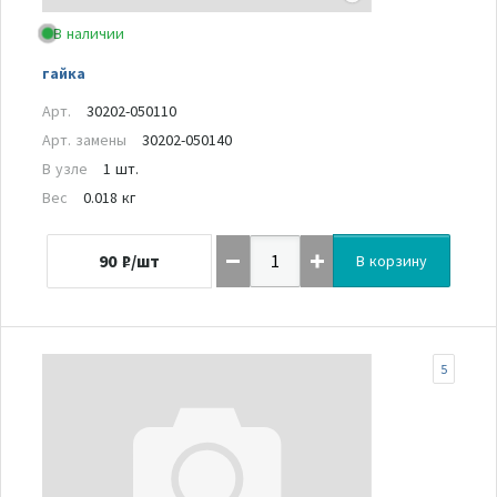
В наличии
гайка
Арт.
30202-050110
Арт. замены
30202-050140
В узле
1 шт.
Вес
0.018 кг
90
₽/шт
В корзину
5