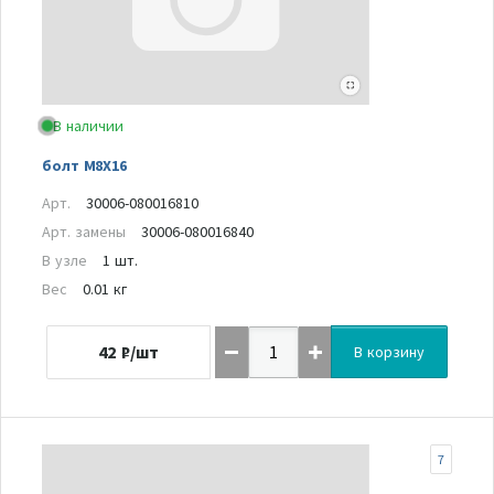
В наличии
болт M8X16
Арт.
30006-080016810
Арт. замены
30006-080016840
В узле
1 шт.
Вес
0.01 кг
42
₽/шт
В корзину
7