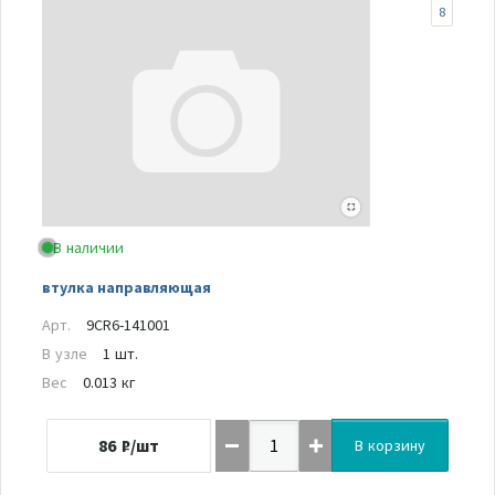
8
В наличии
втулка направляющая
Арт.
9CR6-141001
В узле
1 шт.
Вес
0.013 кг
86
₽/шт
В корзину