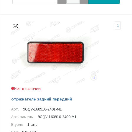
1
Нет в наличии
отражатель задний передний
Арт.
9GQV-160910-2401-M1
Арт. замены
9GQV-160910-2400-M1
В узле
1 шт.
Вес
0.017 кг