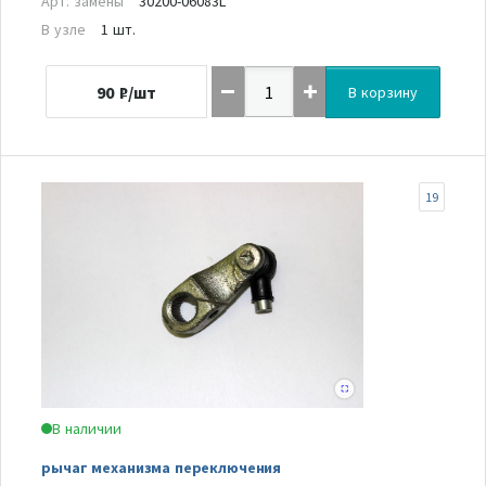
Арт. замены
30200-06083L
В узле
1 шт.
90
₽/шт
В корзину
19
В наличии
рычаг механизма переключения