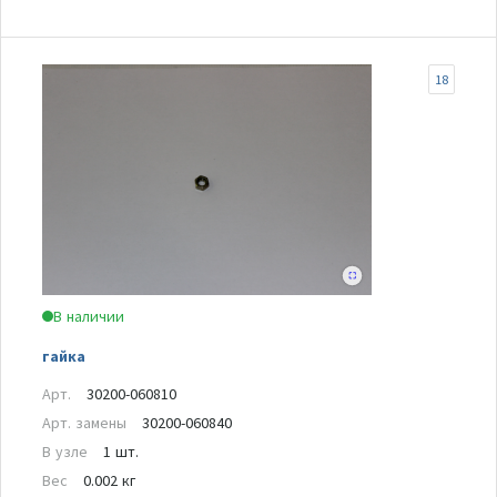
18
В наличии
гайка
Арт.
30200-060810
Арт. замены
30200-060840
В узле
1 шт.
Вес
0.002 кг