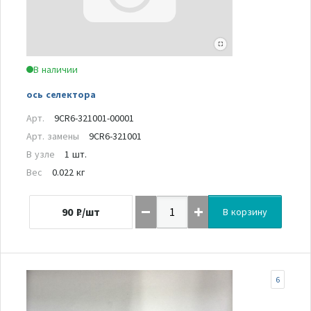
В наличии
ось селектора
Арт.
9CR6-321001-00001
Арт. замены
9CR6-321001
В узле
1 шт.
Вес
0.022 кг
90
₽/шт
В корзину
6