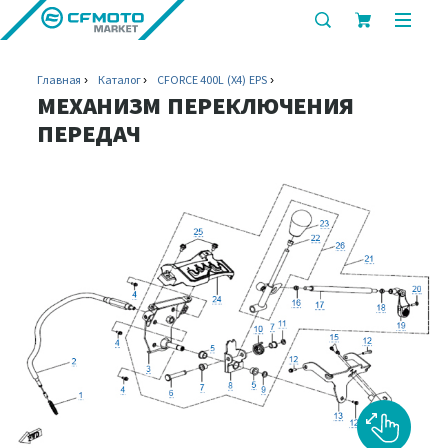
показать
показ
или
или
скрыть
скрыт
Главная
Каталог
CFORCE 400L (X4) EPS
строку
мобил
МЕХАНИЗМ ПЕРЕКЛЮЧЕНИЯ
поиска
меню
ПЕРЕДАЧ