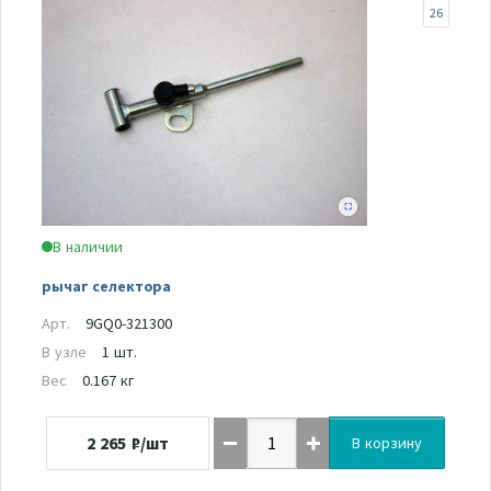
26
В наличии
рычаг селектора
Арт.
9GQ0-321300
В узле
1 шт.
Вес
0.167 кг
2 265
₽/шт
В корзину