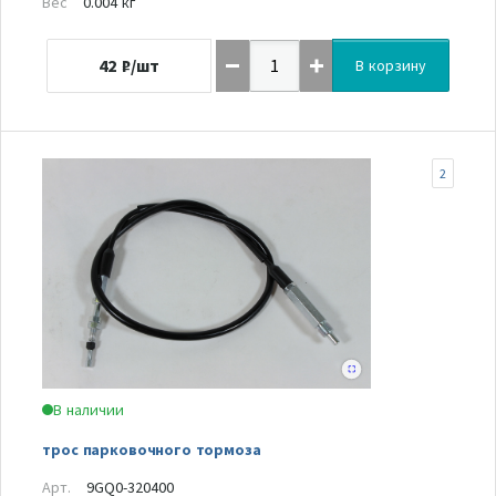
Вес
0.004 кг
42
₽/шт
В корзину
2
В наличии
трос парковочного тормоза
Арт.
9GQ0-320400