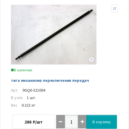
17
В наличии
тяга механизма переключения передач
Арт.
9GQ0-321004
В узле
1 шт.
Вес
0.222 кг
286
₽/шт
В корзину