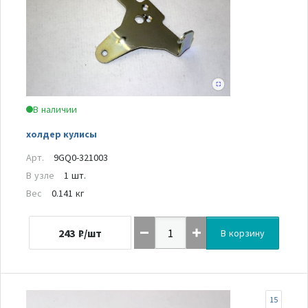
В наличии
холдер кулисы
Арт.
9GQ0-321003
В узле
1 шт.
Вес
0.141 кг
243
₽/шт
В корзину
15