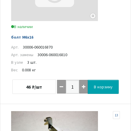
В наличии
болт M6x16
Арт.
30006-060016870
Арт. замены
30006-060016810
В узле
3 шт.
Вес
0.008 кг
46
₽/шт
В корзину
13