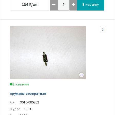
134
₽/шт
В корзину
1
В наличии
пружина возвратная
Арт.
9010-080202
В узле
1 шт.