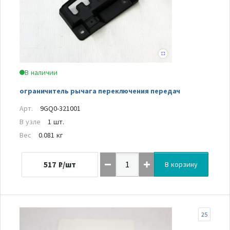
В наличии
ограничитель рычага переключения передач
Арт.
9GQ0-321001
В узле
1 шт.
Вес
0.081 кг
517
₽/шт
В корзину
25