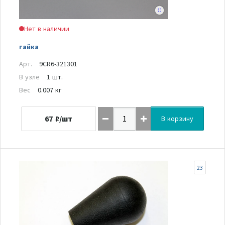
Нет в наличии
гайка
Арт.
9CR6-321301
В узле
1 шт.
Вес
0.007 кг
67
₽/шт
В корзину
23