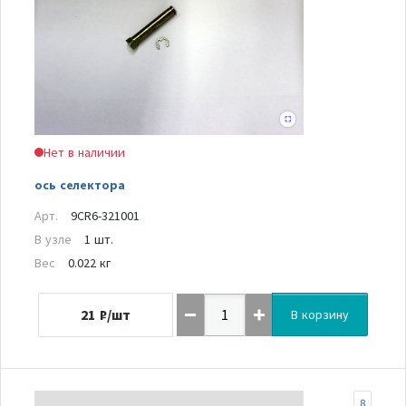
Нет в наличии
ось селектора
Арт.
9CR6-321001
В узле
1 шт.
Вес
0.022 кг
21
₽/шт
В корзину
8