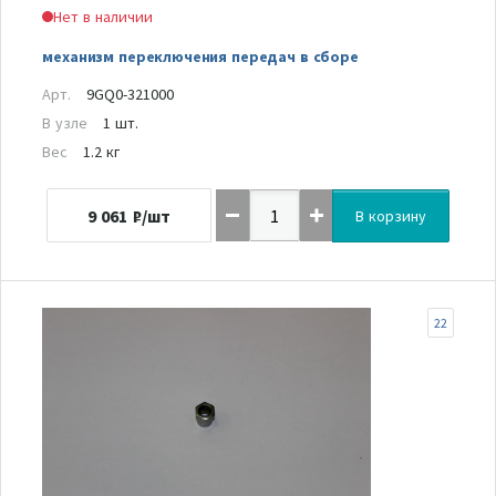
Нет в наличии
механизм переключения передач в сборе
Арт.
9GQ0-321000
В узле
1 шт.
Вес
1.2 кг
9 061
₽/шт
В корзину
22