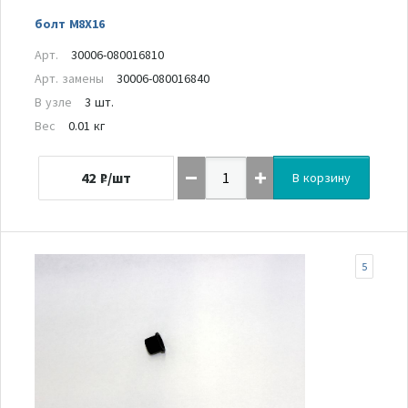
болт M8X16
Арт.
30006-080016810
Арт. замены
30006-080016840
В узле
3 шт.
Вес
0.01 кг
42
₽/шт
В корзину
5