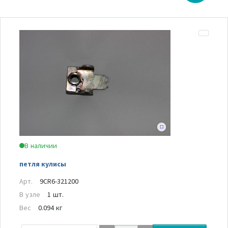
В наличии
петля кулисы
Арт.
9CR6-321200
В узле
1 шт.
Вес
0.094 кг