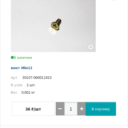
В наличии
винт М6х12
Арт.
30107-060012410
В узле
2 шт.
Вес
0.002 кг
36
₽/шт
В корзину