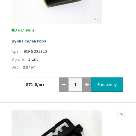
В наличии
ручка селектора
Арт.
9CR6-321320
В узле
1 шт.
Вес
0.07 кг
871
₽/шт
В корзину
24