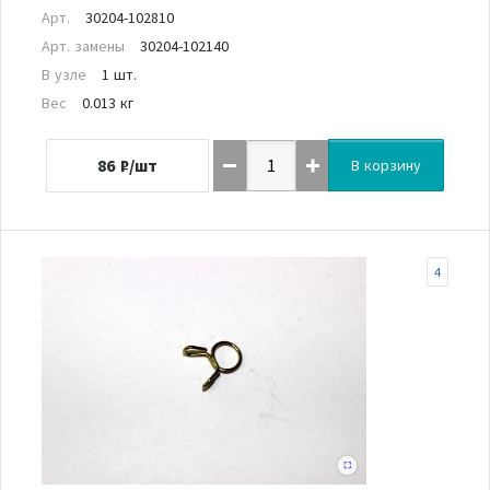
Арт.
30204-102810
Арт. замены
30204-102140
В узле
1 шт.
Вес
0.013 кг
86
₽/шт
В корзину
4