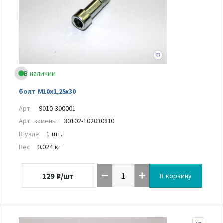
В наличии
болт М10х1,25х30
Арт.
9010-300001
Арт. замены
30102-102030810
В узле
1 шт.
Вес
0.024 кг
129
₽/шт
В корзину