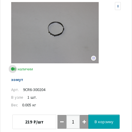
8
В наличии
хомут
Арт.
9CR6-300204
В узле
1 шт.
Вес
0.005 кг
219
₽/шт
В корзину