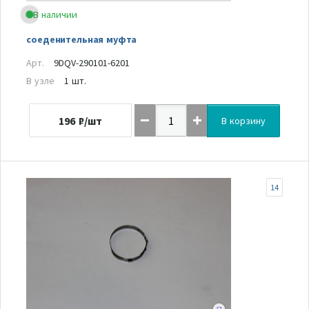
В наличии
соеденительная муфта
Арт.
9DQV-290101-6201
В узле
1 шт.
196
₽/шт
В корзину
14