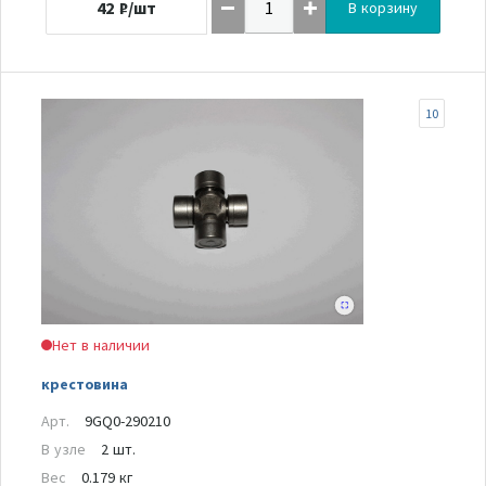
42
₽/шт
В корзину
10
Нет в наличии
крестовина
Арт.
9GQ0-290210
В узле
2 шт.
Вес
0.179 кг