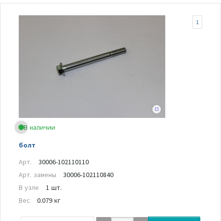
1
В наличии
болт
Арт.
30006-102110110
Арт. замены
30006-102110840
В узле
1 шт.
Вес
0.079 кг