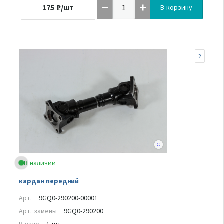
175
₽/шт
В корзину
2
В наличии
кардан передний
Арт.
9GQ0-290200-00001
Арт. замены
9GQ0-290200
В узле
1 шт.