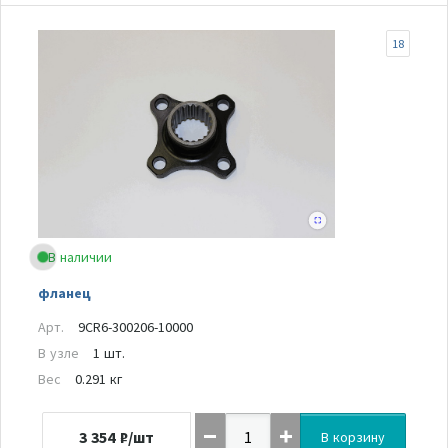
18
В наличии
фланец
Арт.
9CR6-300206-10000
В узле
1 шт.
Вес
0.291 кг
3 354
₽/шт
В корзину