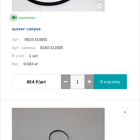
В наличии
шланг сапуна
Арт.
9010-310001
Арт. замены
0180-332005
В узле
1 шт.
Вес
0.043 кг
654
₽/шт
В корзину
6