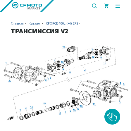
показать
показ
или
или
скрыть
скрыт
Главная
Каталог
CFORCE 400L (X4) EPS
строку
мобил
ТРАНСМИССИЯ V2
поиска
меню