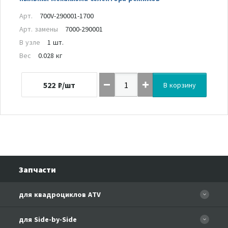
Арт.
700V-290001-1700
Арт. замены
7000-290001
В узле
1 шт.
Вес
0.028 кг
522
₽/шт
В корзину
Запчасти
для квадроциклов ATV
CFORCE 110 EFI
для Side-by-Side