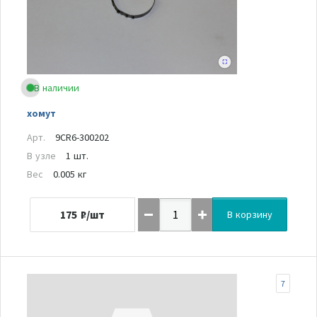
В наличии
хомут
Арт.
9CR6-300202
В узле
1 шт.
Вес
0.005 кг
175
₽/шт
В корзину
7