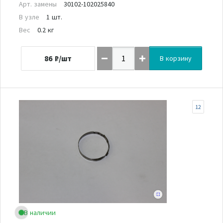
Арт. замены
30102-102025840
В узле
1 шт.
Вес
0.2 кг
86
₽/шт
В корзину
12
В наличии