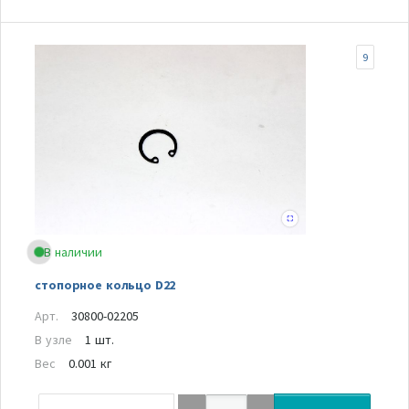
9
В наличии
стопорное кольцо D22
Арт.
30800-02205
В узле
1 шт.
Вес
0.001 кг