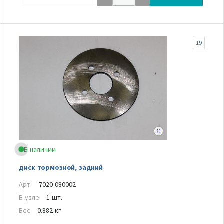
19
В наличии
диск тормозной, задний
Арт.
7020-080002
В узле
1 шт.
Вес
0.882 кг