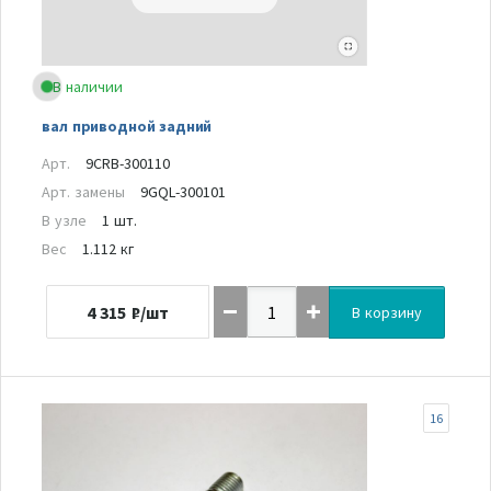
В наличии
вал приводной задний
Арт.
9CRB-300110
Арт. замены
9GQL-300101
В узле
1 шт.
Вес
1.112 кг
4 315
₽/шт
В корзину
16