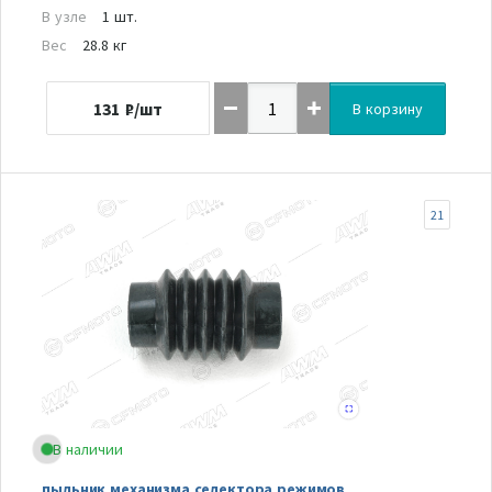
В узле
1 шт.
Вес
28.8 кг
131
₽/шт
В корзину
21
В наличии
пыльник механизма селектора режимов