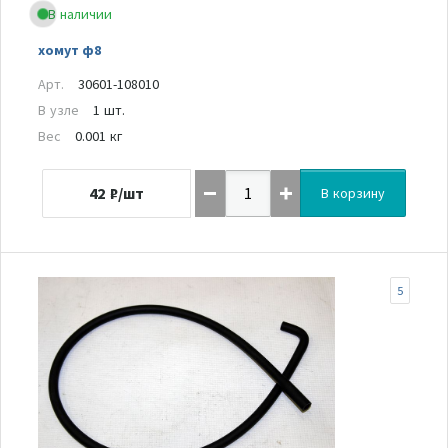
В наличии
хомут ф8
Арт.
30601-108010
В узле
1 шт.
Вес
0.001 кг
42
₽/шт
В корзину
5