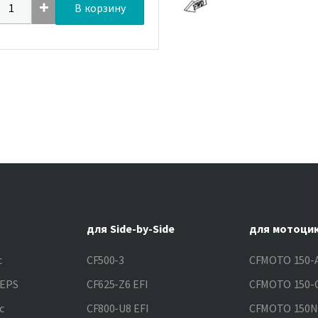
В корзину
для Side-by-Side
для мотоци
c
CF500-3
CFMOTO 150-A
&EPS
CF625-Z6 EFI
CFMOTO 150-C
c
CF800-U8 EFI
CFMOTO 150