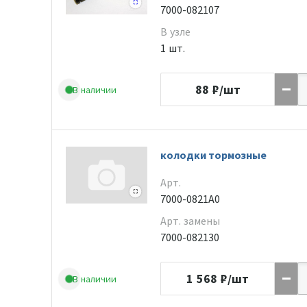
7000-082107
В узле
1 шт.
88
₽/шт
В наличии
колодки тормозные
Арт.
7000-0821A0
Арт. замены
7000-082130
1 568
₽/шт
В наличии