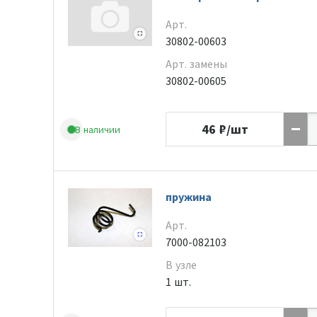
Арт.
30802-00603
Арт. замены
30802-00605
46
₽/шт
В наличии
пружина
Арт.
7000-082103
В узле
1 шт.