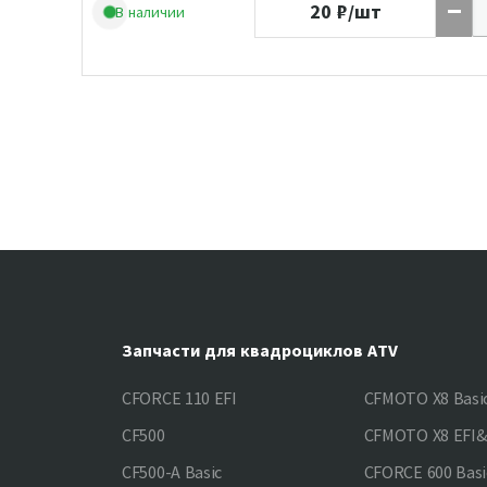
20
₽/шт
В наличии
Запчасти для квадроциклов ATV
CFORCE 110 EFI
CFMOTO X8 Basi
CF500
CFMOTO X8 EFI
CF500-A Basic
CFORCE 600 Basi