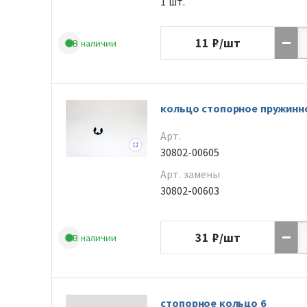
1 шт.
11
₽/шт
В наличии
кольцо стопорное пружинн
Арт.
30802-00605
Арт. замены
30802-00603
31
₽/шт
В наличии
стопорное кольцо 6