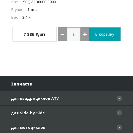
Арт.
9CQV-130000-3000
В узле
1 шт.
Вес
3.4 кг
7 886
₽/шт
В корзину
Запчасти
для квадроциклов ATV
CFORCE 110 EFI
для Side-by-Side
CF500
CF500-3
для мотоциклов
CF500-A Basic