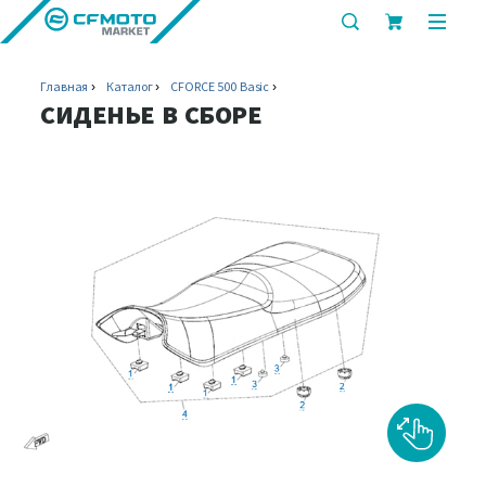
показать
показ
или
или
скрыть
скрыт
Главная
Каталог
CFORCE 500 Basic
строку
мобил
СИДЕНЬЕ В СБОРЕ
поиска
меню