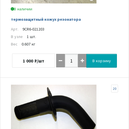
В наличии
термозащитный кожух резонатора
Арт.
9CR6-021203
В узле
1 шт.
Вес
0.607 кг
1 000
₽/шт
В корзину
20