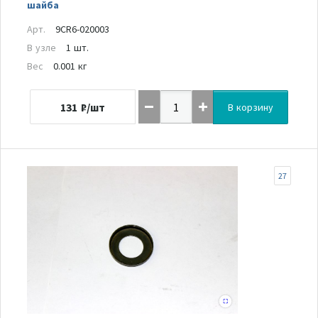
шайба
Арт.
9CR6-020003
В узле
1 шт.
Вес
0.001 кг
131
₽/шт
В корзину
27