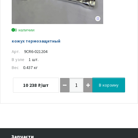
В наличии
кожух термозащитный
Арт.
9CR6-021204
В узле
1 шт.
Вес
0.437 кг
10 238
₽/шт
В корзину
Запчасти