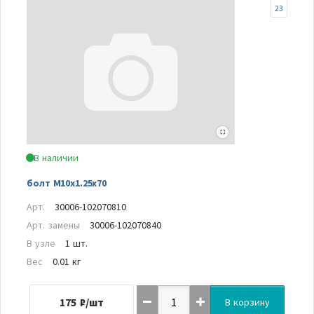
23
В наличии
болт M10x1.25x70
Арт.
30006-102070810
Арт. замены
30006-102070840
В узле
1 шт.
Вес
0.01 кг
175
₽/шт
В корзину