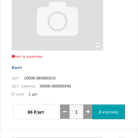
Нет в наличии
болт
Арт.
30006-080065810
Арт. замены
30006-080065840
В узле
1 шт.
86
₽/шт
В корзину