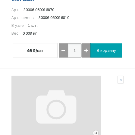
Арт.
30006-060016870
Арт. замены
30006-060016810
В узле
1 шт.
Вес
0.008 кг
46
₽/шт
В корзину
8