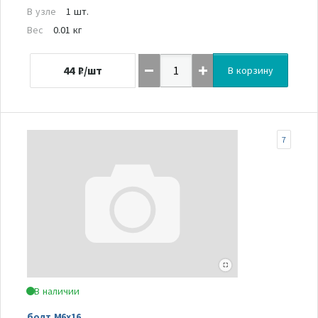
В узле
1 шт.
Вес
0.01 кг
44
₽/шт
В корзину
7
В наличии
болт M6x16