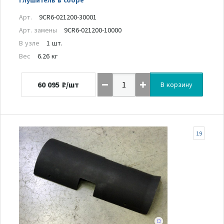
Арт.
9CR6-021200-30001
Арт. замены
9CR6-021200-10000
В узле
1 шт.
Вес
6.26 кг
60 095
₽/шт
В корзину
19