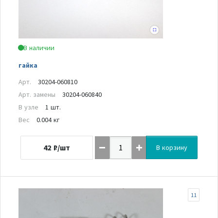
В наличии
гайка
Арт.
30204-060810
Арт. замены
30204-060840
В узле
1 шт.
Вес
0.004 кг
42
₽/шт
В корзину
11