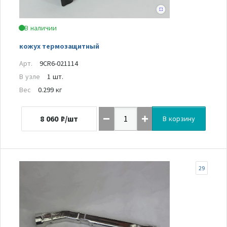
В наличии
кожух термозащитный
Арт.
9CR6-021114
В узле
1 шт.
Вес
0.299 кг
8 060
₽/шт
В корзину
29