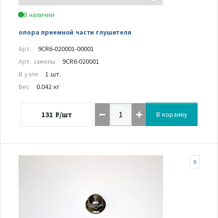
В наличии
опора приемной части глушителя
Арт.
9CR6-020001-00001
Арт. замены
9CR6-020001
В узле
1 шт.
Вес
0.042 кг
131
₽/шт
В корзину
9