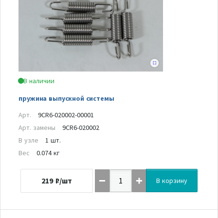
В наличии
пружина выпускной системы
Арт.
9CR6-020002-00001
Арт. замены
9CR6-020002
В узле
1 шт.
Вес
0.074 кг
219
₽/шт
В корзину