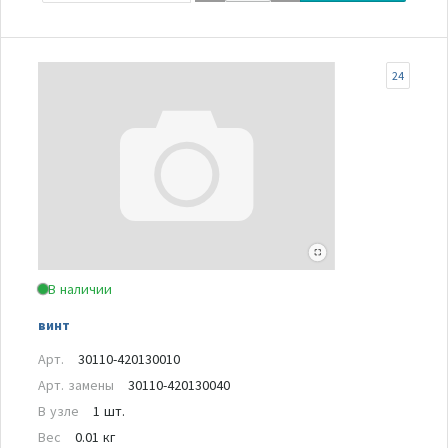
24
В наличии
винт
Арт.
30110-420130010
Арт. замены
30110-420130040
В узле
1 шт.
Вес
0.01 кг