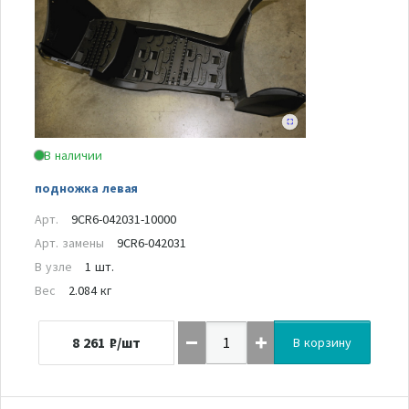
В наличии
подножка левая
Арт.
9CR6-042031-10000
Арт. замены
9CR6-042031
В узле
1 шт.
Вес
2.084 кг
8 261
₽/шт
В корзину