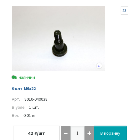
23
В наличии
болт М6х22
Арт.
8010-040038
В узле
1 шт.
Вес
0.01 кг
42
₽/шт
В корзину