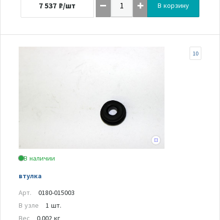
7 537
₽/шт
В корзину
10
В наличии
втулка
Арт.
0180-015003
В узле
1 шт.
Вес
0.002 кг