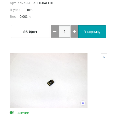
Арт. замены
A000-041110
В узле
1 шт.
Вес
0.001 кг
86
₽/шт
В корзину
12
В наличии