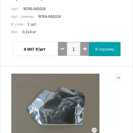
Арт.
9CR6-042028
Арт. замены
9CR6-042024
В узле
1 шт.
Вес
0.214 кг
4 007
₽/шт
В корзину
19