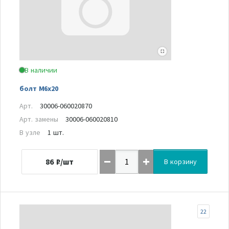
В наличии
болт M6x20
Арт.
30006-060020870
Арт. замены
30006-060020810
В узле
1 шт.
86
₽/шт
В корзину
22