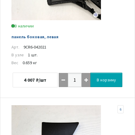
В наличии
панель боковая, левая
Арт.
9CR6-042021
В узле
1 шт.
Вес
0.659 кг
4 007
₽/шт
В корзину
6