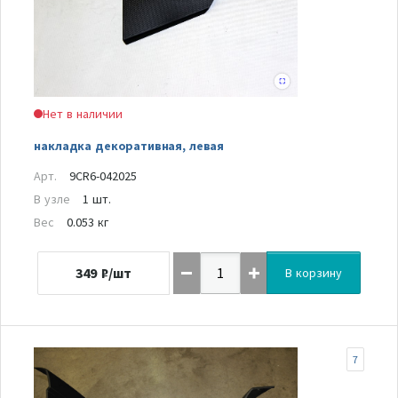
Нет в наличии
накладка декоративная, левая
Арт.
9CR6-042025
В узле
1 шт.
Вес
0.053 кг
349
₽/шт
В корзину
7