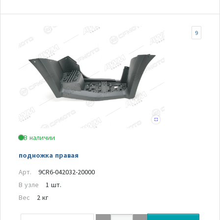
9
В наличии
подножка правая
Арт.
9CR6-042032-20000
В узле
1 шт.
Вес
2 кг