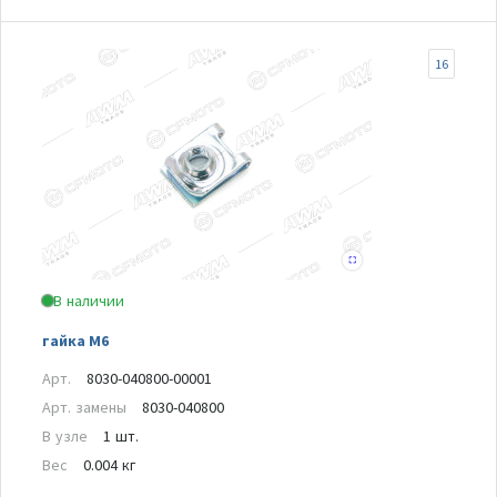
16
В наличии
гайка М6
Арт.
8030-040800-00001
Арт. замены
8030-040800
В узле
1 шт.
Вес
0.004 кг