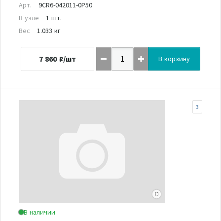
Арт.
9CR6-042011-0P50
В узле
1 шт.
Вес
1.033 кг
7 860
₽/шт
В корзину
3
В наличии