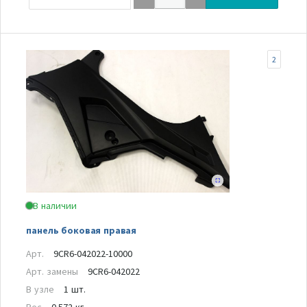
2
В наличии
панель боковая правая
Арт.
9CR6-042022-10000
Арт. замены
9CR6-042022
В узле
1 шт.
Вес
0.572 кг