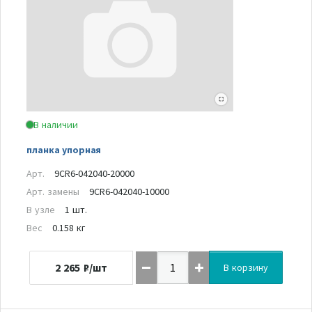
В наличии
планка упорная
Арт.
9CR6-042040-20000
Арт. замены
9CR6-042040-10000
В узле
1 шт.
Вес
0.158 кг
2 265
₽/шт
В корзину