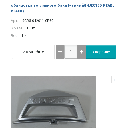
облицовка топливного бака (черный/INJECTED PEARL
BLACK)
Арт.
9CR6-042011-0P60
В узле
1 шт.
Вес
1 кг
7 860
₽/шт
В корзину
4