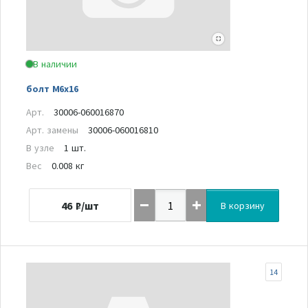
В наличии
болт M6x16
Арт.
30006-060016870
Арт. замены
30006-060016810
В узле
1 шт.
Вес
0.008 кг
46
₽/шт
В корзину
14