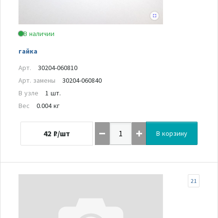
В наличии
гайка
Арт.
30204-060810
Арт. замены
30204-060840
В узле
1 шт.
Вес
0.004 кг
42
₽/шт
В корзину
21