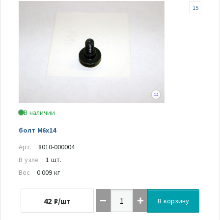
15
В наличии
болт М6х14
Арт.
8010-000004
В узле
1 шт.
Вес
0.009 кг
42
₽/шт
В корзину