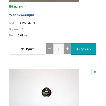
В наличии
теплоизоляция
Арт.
9CR6-042033
В узле
1 шт.
Вес
0.01 кг
21
₽/шт
В корзину
20