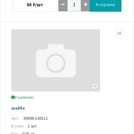
86
₽/шт
В корзину
19
В наличии
шайба
Арт.
30306-120112
В узле
1 шт.
Вес
0.01 кг