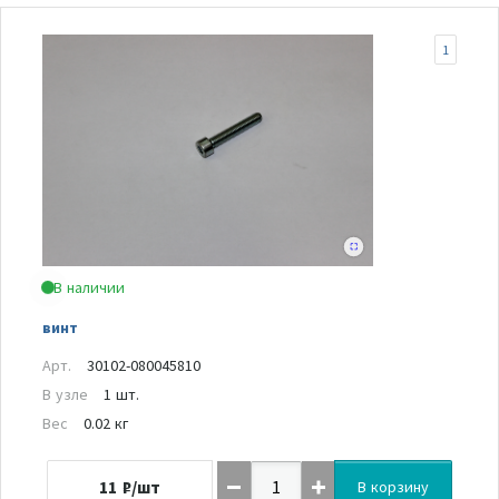
1
В наличии
винт
Арт.
30102-080045810
В узле
1 шт.
Вес
0.02 кг
11
₽/шт
В корзину