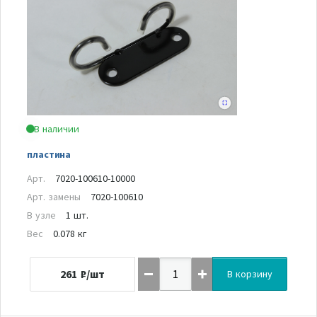
В наличии
пластина
Арт.
7020-100610-10000
Арт. замены
7020-100610
В узле
1 шт.
Вес
0.078 кг
261
₽/шт
В корзину