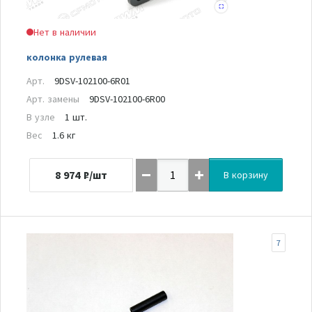
Нет в наличии
колонка рулевая
Арт.
9DSV-102100-6R01
Арт. замены
9DSV-102100-6R00
В узле
1 шт.
Вес
1.6 кг
8 974
₽/шт
В корзину
7