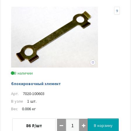
9
В наличии
блокировочный элемент
Арт.
7020-100603
В узле
1 шт.
Вес
0.006 кг
86
₽/шт
В корзину