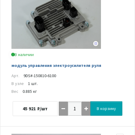
В наличии
модуль управления электроусилителя руля
Арт.
9DS#-150810-6100
В узле
1 шт.
Вес
0.885 кг
45 921
₽/шт
В корзину