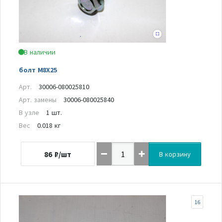
В наличии
болт M8X25
Арт.
30006-080025810
Арт. замены
30006-080025840
В узле
1 шт.
Вес
0.018 кг
86
₽/шт
В корзину
16