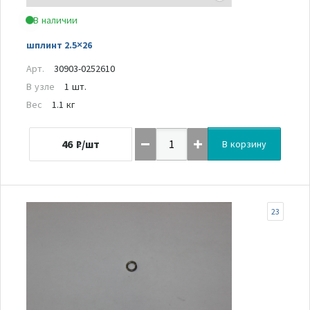
В наличии
шплинт 2.5×26
Арт.
30903-0252610
В узле
1 шт.
Вес
1.1 кг
46
₽/шт
В корзину
23