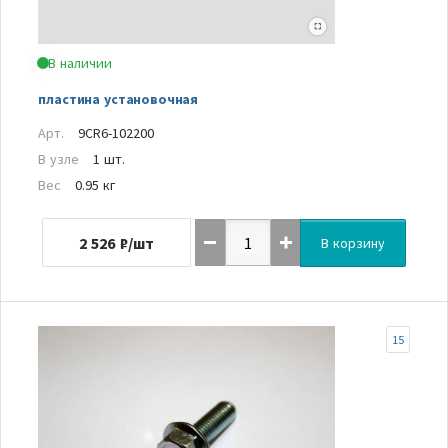
В наличии
пластина установочная
Арт.
9CR6-102200
В узле
1 шт.
Вес
0.95 кг
2 526
₽/шт
В корзину
15