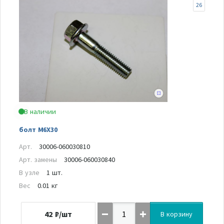
26
В наличии
болт M6X30
Арт.
30006-060030810
Арт. замены
30006-060030840
В узле
1 шт.
Вес
0.01 кг
42
₽/шт
В корзину