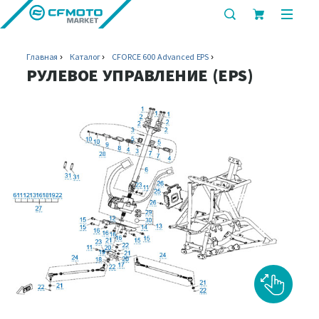
показать
показ
или
или
скрыть
скрыт
Главная
Каталог
CFORCE 600 Advanced EPS
строку
мобил
РУЛЕВОЕ УПРАВЛЕНИЕ (EPS)
поиска
меню