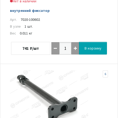
Нет в наличии
внутренний фиксатор
Арт.
7020-100602
В узле
1 шт.
Вес
0.011 кг
741
₽/шт
В корзину
6