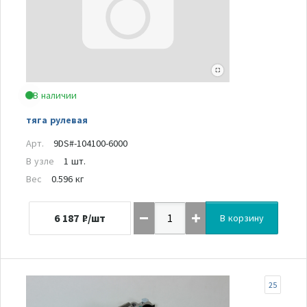
В наличии
тяга рулевая
Арт.
9DS#-104100-6000
В узле
1 шт.
Вес
0.596 кг
6 187
₽/шт
В корзину
25