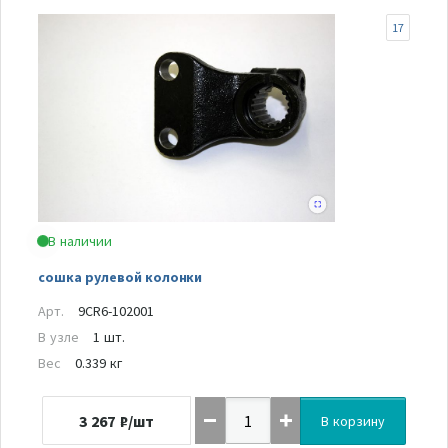
17
В наличии
сошка рулевой колонки
Арт.
9CR6-102001
В узле
1 шт.
Вес
0.339 кг
3 267
₽/шт
В корзину