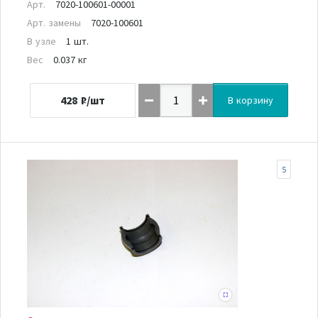
Арт.
7020-100601-00001
Арт. замены
7020-100601
В узле
1 шт.
Вес
0.037 кг
428
₽/шт
В корзину
5