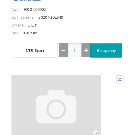
Арт.
9010-100002
Арт. замены
30207-102840
В узле
1 шт.
Вес
0.012 кг
175
₽/шт
В корзину
22