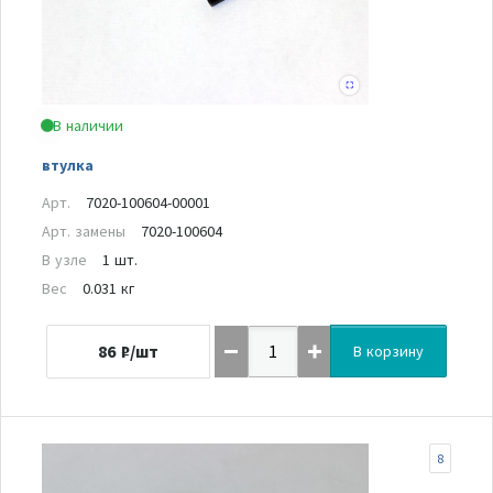
В наличии
втулка
Арт.
7020-100604-00001
Арт. замены
7020-100604
В узле
1 шт.
Вес
0.031 кг
86
₽/шт
В корзину
8