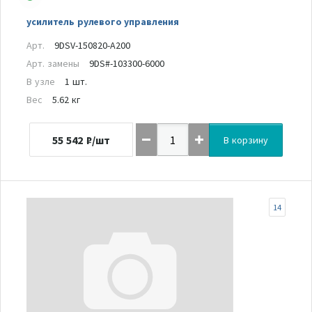
усилитель рулевого управления
Арт.
9DSV-150820-A200
Арт. замены
9DS#-103300-6000
В узле
1 шт.
Вес
5.62 кг
55 542
₽/шт
В корзину
14