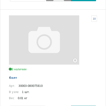
10
В наличии
болт
Арт.
30003-080075810
В узле
1 шт.
Вес
0.01 кг