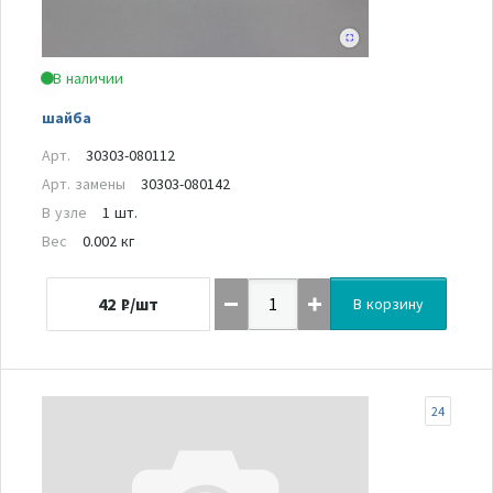
В наличии
шайба
Арт.
30303-080112
Арт. замены
30303-080142
В узле
1 шт.
Вес
0.002 кг
42
₽/шт
В корзину
24