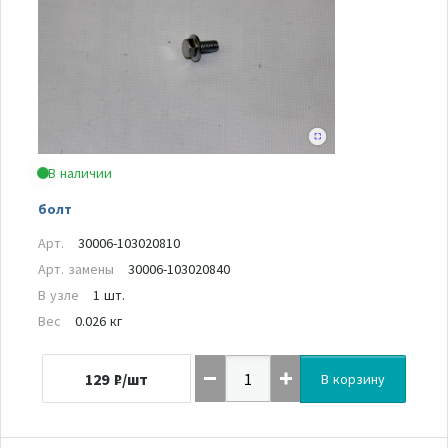
В наличии
болт
Арт.
30006-103020810
Арт. замены
30006-103020840
В узле
1 шт.
Вес
0.026 кг
129
₽/шт
В корзину