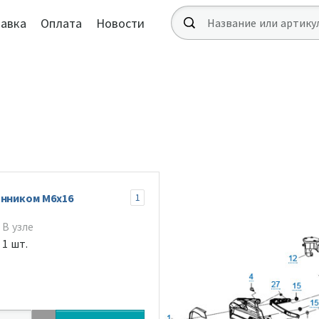
авка
Оплата
Новости
анником М6х16
1
В узле
1 шт.