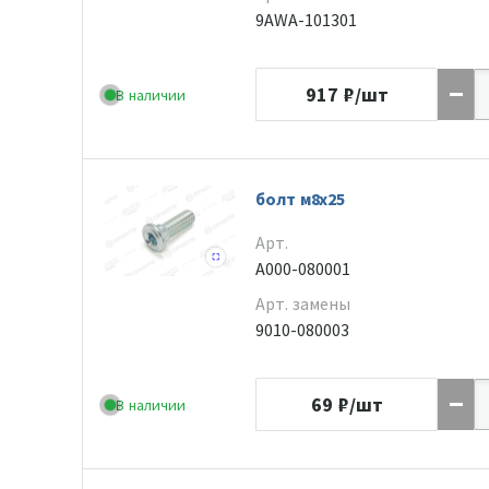
9AWA-101301
917
₽/шт
В наличии
болт м8х25
Арт.
A000-080001
Арт. замены
9010-080003
69
₽/шт
В наличии