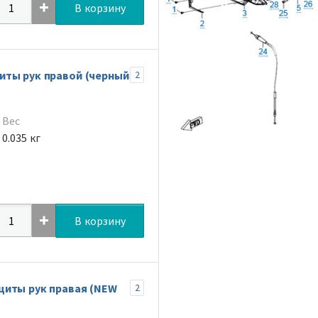
В корзину
иты рук правой (черный
2
Вес
0.035 кг
В корзину
щиты рук правая (NEW
2