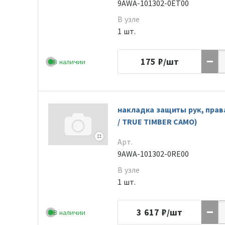
9AWA-101302-0ET00
В узле
1 шт.
175
₽/шт
В наличии
накладка защиты рук, пра
/ TRUE TIMBER CAMO)
Арт.
9AWA-101302-0RE00
В узле
1 шт.
3 617
₽/шт
В наличии