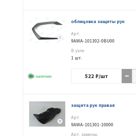
облицовка защиты рук
Арт.
9AWA-101302-0BU00
В узле
1 шт.
522
₽/шт
В наличии
защита рук правая
Арт.
9AWA-101301-10000
Арт. замены