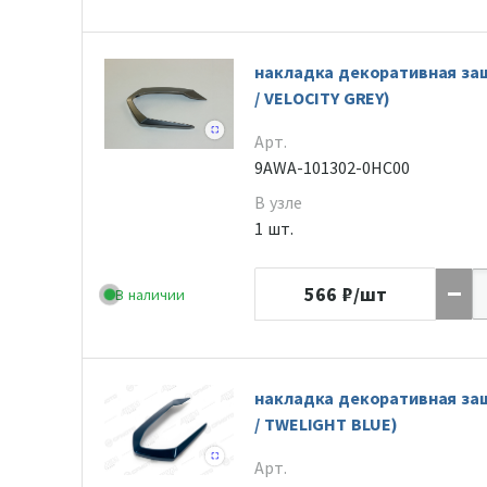
накладка декоративная защ
/ VELOCITY GREY)
Арт.
9AWA-101302-0HC00
В узле
1 шт.
566
₽/шт
В наличии
накладка декоративная защ
/ TWELIGHT BLUE)
Арт.