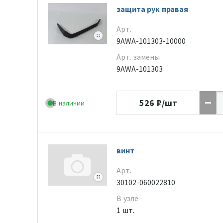
защита рук правая
Арт.
9AWA-101303-10000
Арт. замены
9AWA-101303
526
₽/шт
В наличии
винт
Арт.
30102-060022810
В узле
1 шт.