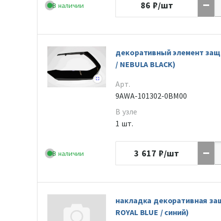
86
₽/шт
В наличии
декоративный элемент защ
/ NEBULA BLACK)
Арт.
9AWA-101302-0BM00
В узле
1 шт.
3 617
₽/шт
В наличии
накладка декоративная за
ROYAL BLUE / синий)