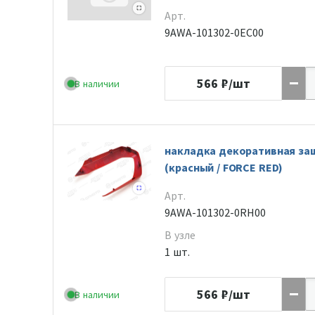
Арт.
9AWA-101302-0EC00
566
₽/шт
В наличии
накладка декоративная за
(красный / FORCE RED)
Арт.
9AWA-101302-0RH00
В узле
1 шт.
566
₽/шт
В наличии