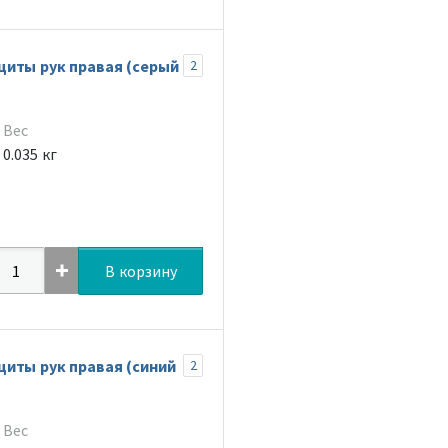
иты рук правая (серый
2
Вес
0.035 кг
В корзину
иты рук правая (синий
2
Вес