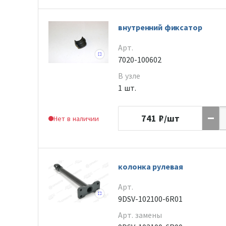
внутренний фиксатор
Арт.
7020-100602
В узле
1 шт.
741
₽/шт
Нет в наличии
колонка рулевая
Арт.
9DSV-102100-6R01
Арт. замены