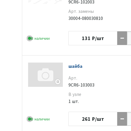
9CR6-102003
Арт. замены
30004-080030810
131
₽/шт
В наличии
шайба
Арт.
9CR6-103003
В узле
1 шт.
261
₽/шт
В наличии