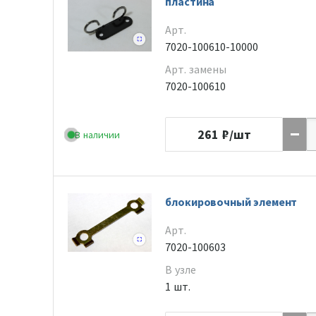
пластина
Арт.
7020-100610-10000
Арт. замены
7020-100610
261
₽/шт
В наличии
блокировочный элемент
Арт.
7020-100603
В узле
1 шт.