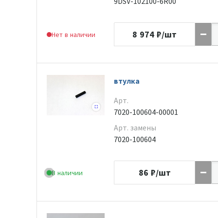
9DSV-102100-6R00
8 974
₽/шт
Нет в наличии
втулка
Арт.
7020-100604-00001
Арт. замены
7020-100604
86
₽/шт
В наличии