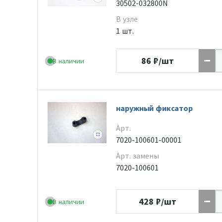
30502-032800N
В узле
1 шт.
86
₽/шт
В наличии
наружный фиксатор
Арт.
7020-100601-00001
Арт. замены
7020-100601
428
₽/шт
В наличии