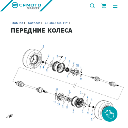
показать
показ
или
или
скрыть
скрыт
Главная
Каталог
CFORCE 600 EPS
строку
мобил
ПЕРЕДНИЕ КОЛЕСА
поиска
меню