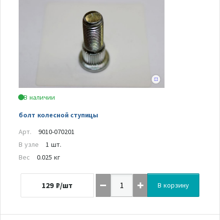
В наличии
болт колесной ступицы
Арт.
9010-070201
В узле
1 шт.
Вес
0.025 кг
129
₽/шт
В корзину