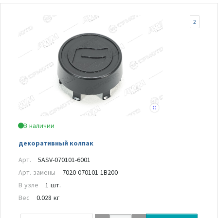
2
В наличии
декоративный колпак
Арт.
5ASV-070101-6001
Арт. замены
7020-070101-1B200
В узле
1 шт.
Вес
0.028 кг