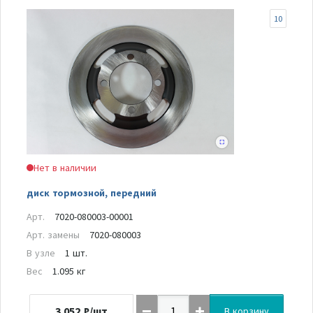
10
Нет в наличии
диск тормозной, передний
Арт.
7020-080003-00001
Арт. замены
7020-080003
В узле
1 шт.
Вес
1.095 кг
3 052
₽/шт
В корзину