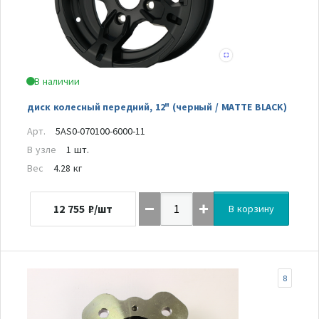
В наличии
диск колесный передний, 12" (черный / MATTE BLACK)
Арт.
5AS0-070100-6000-11
В узле
1 шт.
Вес
4.28 кг
12 755
₽/шт
В корзину
8