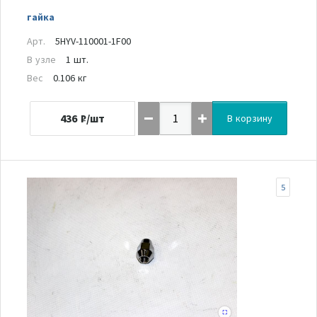
гайка
Арт.
5HYV-110001-1F00
В узле
1 шт.
Вес
0.106 кг
436
₽/шт
В корзину
5