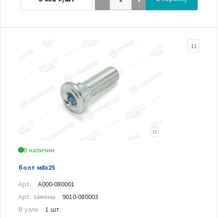
11
В наличии
болт м8х25
Арт.
A000-080001
Арт. замены
9010-080003
В узле
1 шт.