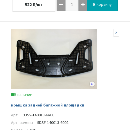
522
₽/шт
В корзину
2
В наличии
крышка задней багажной площадки
Арт.
9DSV-140013-6K00
Арт. замены
9DS#-140013-6002
В узле
1 шт.