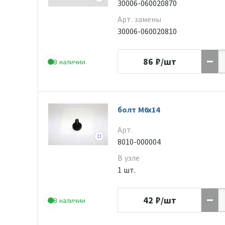
30006-060020870
Арт. замены
30006-060020810
86
₽/шт
В наличии
болт М6х14
Арт.
8010-000004
В узле
1 шт.
42
₽/шт
В наличии