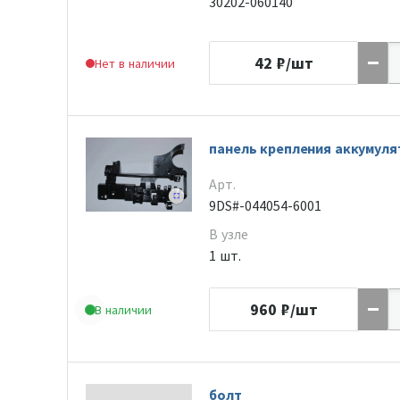
30202-060140
42
₽/шт
Нет в наличии
панель крепления аккумуля
Арт.
9DS#-044054-6001
В узле
1 шт.
960
₽/шт
В наличии
болт