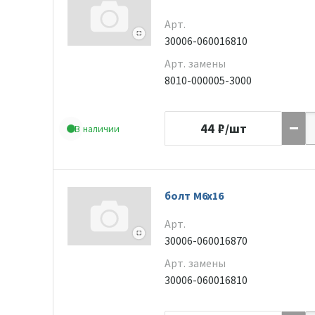
Арт.
30006-060016810
Арт. замены
8010-000005-3000
44
₽/шт
В наличии
болт M6x16
Арт.
30006-060016870
Арт. замены
30006-060016810