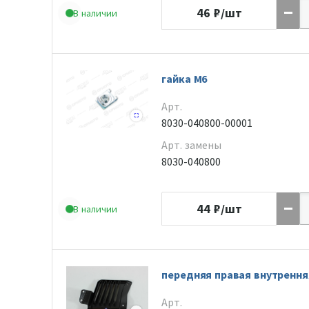
46
₽/шт
В наличии
гайка М6
Арт.
8030-040800-00001
Арт. замены
8030-040800
44
₽/шт
В наличии
передняя правая внутренн
Арт.