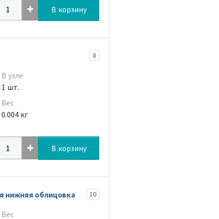
В корзину
8
В узле
1 шт.
Вес
0.004 кг
В корзину
яя нижняя облицовка
10
Вес