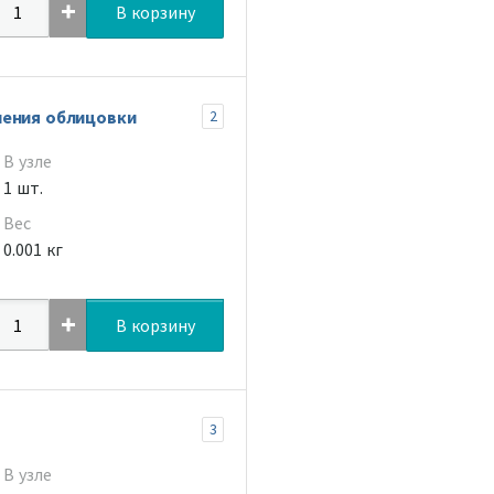
В корзину
ления облицовки
2
В узле
1 шт.
Вес
0.001 кг
В корзину
3
В узле