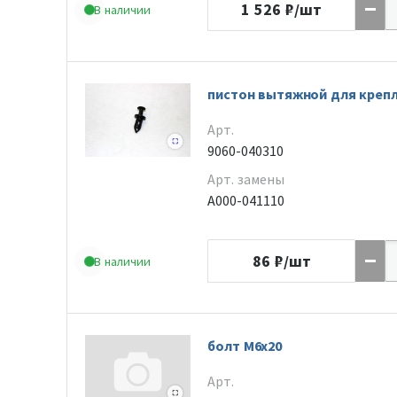
1 526
₽/шт
В наличии
пистон вытяжной для креп
Арт.
9060-040310
Арт. замены
A000-041110
86
₽/шт
В наличии
болт M6x20
Арт.