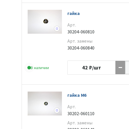
гайка
Арт.
30204-060810
Арт. замены
30204-060840
42
₽/шт
В наличии
гайка М6
Арт.
30202-060110
Арт. замены