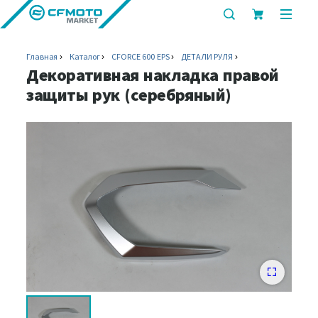
показать
показ
или
или
скрыть
скрыт
Главная
Каталог
CFORCE 600 EPS
ДЕТАЛИ РУЛЯ
строку
мобил
Декоративная накладка правой
поиска
меню
защиты рук (серебряный)