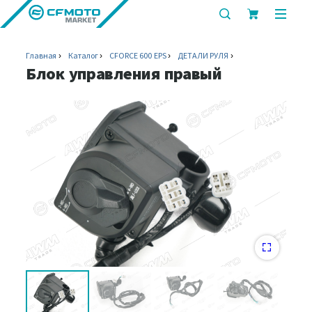
показать
показ
или
или
скрыть
скрыт
Главная
Каталог
CFORCE 600 EPS
ДЕТАЛИ РУЛЯ
строку
мобил
Блок управления правый
поиска
меню