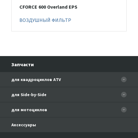
CFORCE 600 Overland EPS
ВОЗДУШНЫЙ ФИЛЬТР
Запчасти
для квадроциклов ATV
CFORCE 110 EFI
для Side-by-Side
CF500
CF500-3
для мотоциклов
CF500-A Basic
CF625-Z6 EFI
CF500-A
CFMOTO 150-A Leader
Аксессуары
CF800-U8 EFI
CF500-2A
CFMOTO 150-C Leader
CFMOTO U8W EFI&EPS