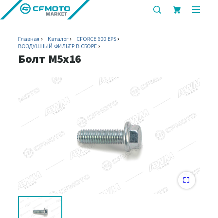
показать
показ
или
или
скрыть
скрыт
Главная
Каталог
CFORCE 600 EPS
строку
мобил
ВОЗДУШНЫЙ ФИЛЬТР В СБОРЕ
поиска
меню
Болт M5x16