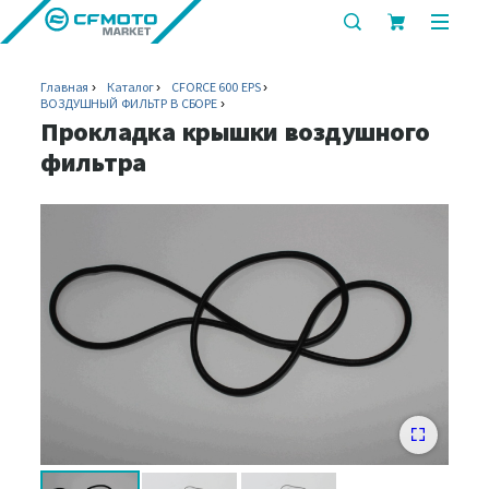
показать
показ
или
или
скрыть
скрыт
Главная
Каталог
CFORCE 600 EPS
строку
мобил
ВОЗДУШНЫЙ ФИЛЬТР В СБОРЕ
поиска
меню
Прокладка крышки воздушного
фильтра