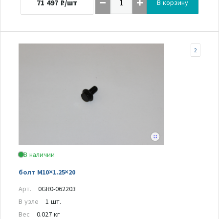
71 497
₽/шт
В корзину
2
В наличии
болт M10×1.25×20
Арт.
0GR0-062203
В узле
1 шт.
Вес
0.027 кг