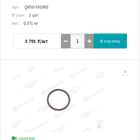
Арт.
Q850-331002
В узле
1 шт.
Вес
0.371 кг
3 791
₽/шт
В корзину
5
В наличии