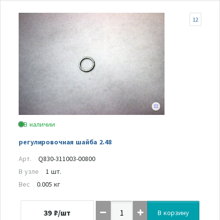
12
В наличии
регулировочная шайба 2.48
Арт.
Q830-311003-00800
В узле
1 шт.
Вес
0.005 кг
39
₽/шт
В корзину