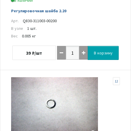
В наличии
Регулировочная шайба 2.20
Арт.
Q830-311003-00200
В узле
1 шт.
Вес
0.005 кг
39
₽/шт
В корзину
12