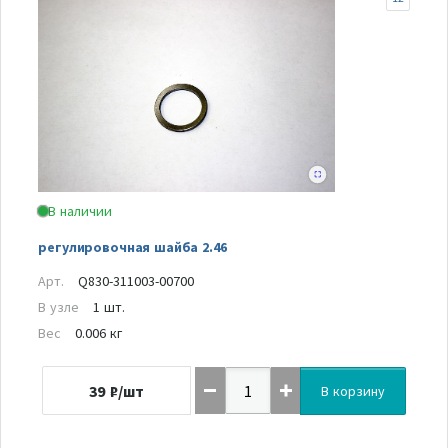
В наличии
регулировочная шайба 2.46
Арт.
Q830-311003-00700
В узле
1 шт.
Вес
0.006 кг
39
₽/шт
В корзину