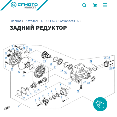
показать
показ
или
или
скрыть
скрыт
Главная
Каталог
CFORCE 600 S Advanced EPS
строку
мобил
ЗАДНИЙ РЕДУКТОР
поиска
меню