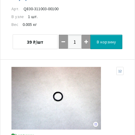
Арт.
Q830-311003-00100
В узле
1 шт.
Вес
0.005 кг
39
₽/шт
В корзину
12