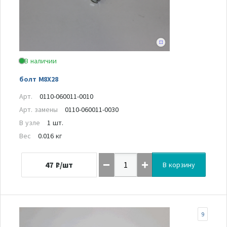
В наличии
болт M8X28
Арт.
0110-060011-0010
Арт. замены
0110-060011-0030
В узле
1 шт.
Вес
0.016 кг
47
₽/шт
В корзину
9