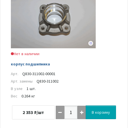
Нет в наличии
корпус подшипника
Арт.
Q830-311002-00001
Арт. замены
Q830-311002
В узле
1 шт.
Вес
0.264 кг
2 353
₽/шт
В корзину