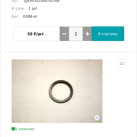
Арт.
Q830-311003-01100
В узле
1 шт.
Вес
0.006 кг
39
₽/шт
В корзину
12
В наличии