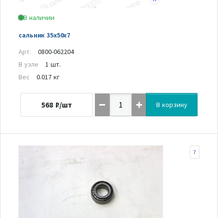
В наличии
сальник 35х50х7
Арт.
0800-062204
В узле
1 шт.
Вес
0.017 кг
568
₽/шт
В корзину
7