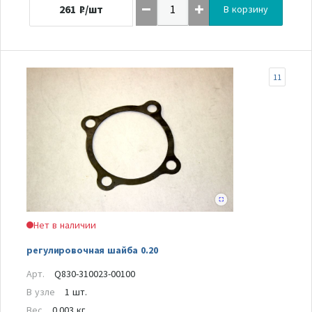
261
₽/шт
В корзину
11
Нет в наличии
регулировочная шайба 0.20
Арт.
Q830-310023-00100
В узле
1 шт.
Вес
0.003 кг