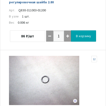
регулировочная шайба 2.80
Арт.
Q830-311003-01200
В узле
1 шт.
Вес
0.006 кг
86
₽/шт
В корзину
12