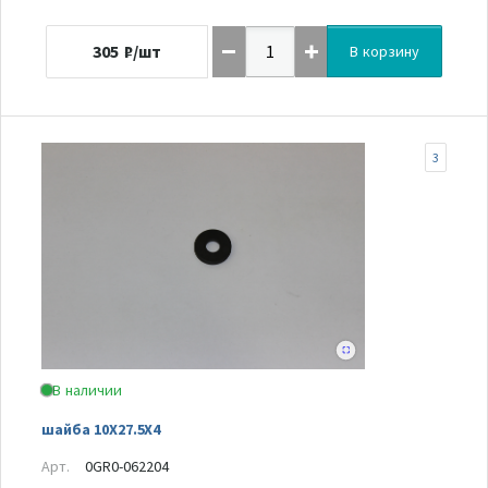
305
₽/шт
В корзину
3
В наличии
шайба 10X27.5X4
Арт.
0GR0-062204