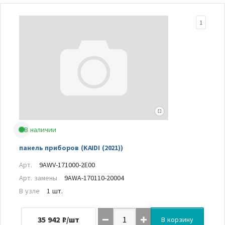
1
В наличии
панель приборов (KAIDI (2021))
Арт.
9AWV-171000-2E00
Арт. замены
9AWA-170110-20004
В узле
1 шт.
35 942
₽/шт
В корзину