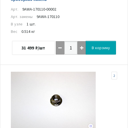
Арт.
9AWA-170110-00002
Арт. замены
9AWA-170110
В узле
1 шт.
Вес
0.514 кг
31 499
₽/шт
В корзину
2