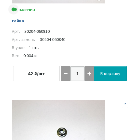
В наличии
гайка
Арт.
30204-060810
Арт. замены
30204-060840
В узле
1 шт.
Вес
0.004 кг
42
₽/шт
В корзину
2