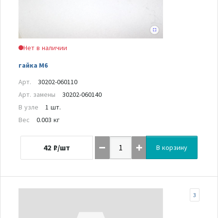
Нет в наличии
гайка М6
Арт.
30202-060110
Арт. замены
30202-060140
В узле
1 шт.
Вес
0.003 кг
42
₽/шт
В корзину
3