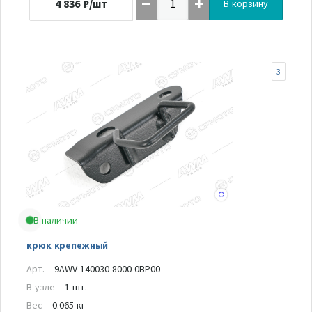
4 836
₽/шт
В корзину
3
В наличии
крюк крепежный
Арт.
9AWV-140030-8000-0BP00
В узле
1 шт.
Вес
0.065 кг