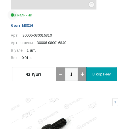
В наличии
болт M8X16
Арт.
30006-080016810
Арт. замены
30006-080016840
В узле
1 шт.
Вес
0.01 кг
42
₽/шт
В корзину
9