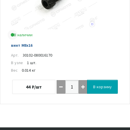
В наличии
винт M8x16
Арт.
30102-080016170
В узле
1 шт.
Вес
0.014 кг
44
₽/шт
В корзину