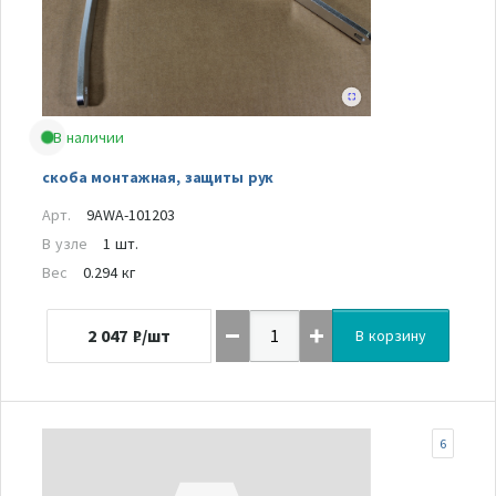
В наличии
скоба монтажная, защиты рук
Арт.
9AWA-101203
В узле
1 шт.
Вес
0.294 кг
2 047
₽/шт
В корзину
6