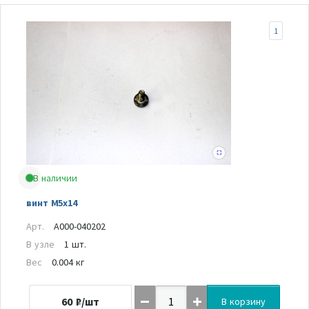
1
В наличии
винт M5x14
Арт.
A000-040202
В узле
1 шт.
Вес
0.004 кг
60
₽/шт
В корзину