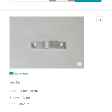
14
В наличии
скоба
Арт.
9CR6-101202
В узле
1 шт.
Вес
0.02 кг