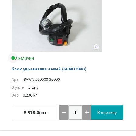
В наличии
блок управления левый (SUMITOMO)
Арт.
9AWA-160600-30000
В узле
1 шт.
Вес
0.236 кг
5 578
₽/шт
В корзину