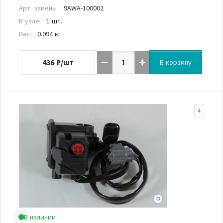
Арт. замены
9AWA-100002
В узле
1 шт.
Вес
0.094 кг
436
₽/шт
В корзину
4
В наличии