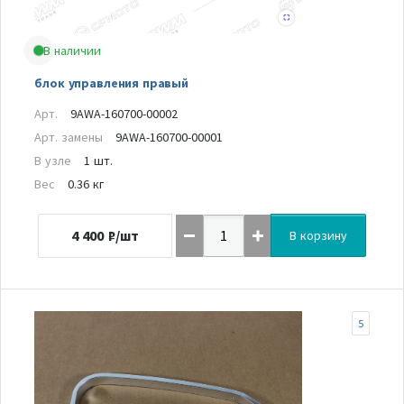
В наличии
блок управления правый
Арт.
9AWA-160700-00002
Арт. замены
9AWA-160700-00001
В узле
1 шт.
Вес
0.36 кг
4 400
₽/шт
В корзину
5