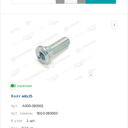
2
В наличии
болт м8х25
Арт.
A000-080001
Арт. замены
9010-080003
В узле
1 шт.
Вес
0.12 кг