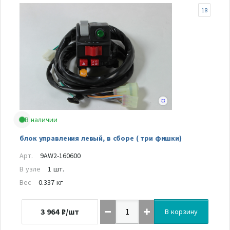
18
В наличии
блок управления левый, в сборе ( три фишки)
Арт.
9AW2-160600
В узле
1 шт.
Вес
0.337 кг
3 964
₽/шт
В корзину