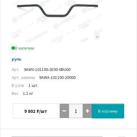
В наличии
руль
Арт.
9AWV-101100-2E00-0BU00
Арт. замены
9AWA-101100-20000
В узле
1 шт.
Вес
1.2 кг
9 802
₽/шт
В корзину