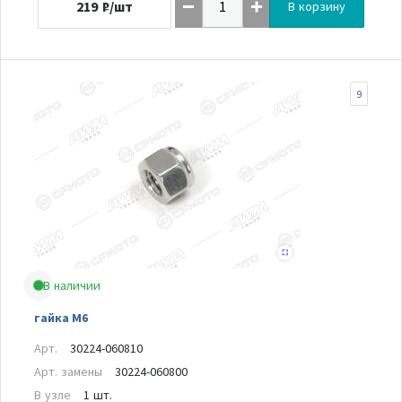
219
₽/шт
В корзину
9
В наличии
гайка М6
Арт.
30224-060810
Арт. замены
30224-060800
В узле
1 шт.