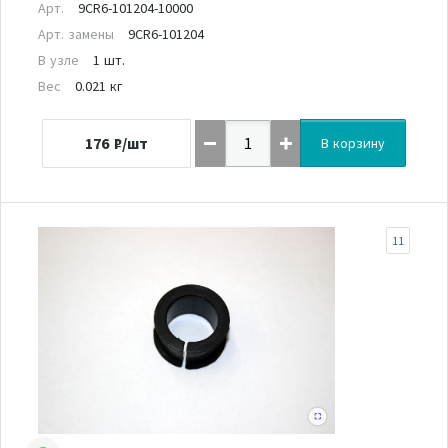
Арт.
9CR6-101204-10000
Арт. замены
9CR6-101204
В узле
1 шт.
Вес
0.021 кг
176
₽/шт
В корзину
11