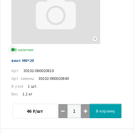
В наличии
винт M6×20
Арт.
30102-060020810
Арт. замены
30102-060020840
В узле
1 шт.
Вес
1.2 кг
46
₽/шт
В корзину