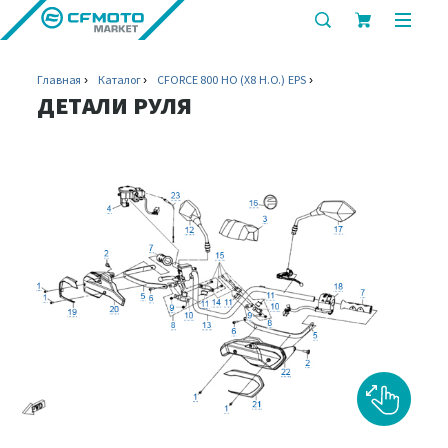
показать
показ
или
или
скрыть
скрыт
Главная
Каталог
CFORCE 800 HO (X8 H.O.) EPS
строку
мобил
ДЕТАЛИ РУЛЯ
поиска
меню