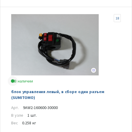
18
В наличии
блок управления левый, в сборе один разъем
(SUMITOMO)
Арт.
9AW2-160600-30000
В узле
1 шт.
Вес
0.258 кг