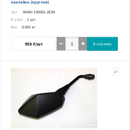
наклейка (круглая)
Арт.
9AWV-190001-2E00
В узле
1 шт.
Вес
0.003 кг
958
₽/шт
В корзину
17