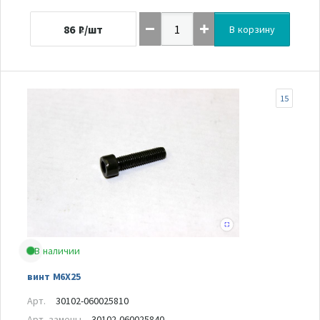
86
₽/шт
В корзину
15
В наличии
винт M6X25
Арт.
30102-060025810
Арт. замены
30102-060025840