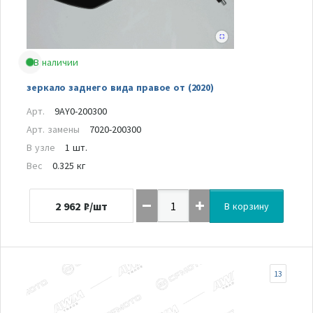
В наличии
зеркало заднего вида правое от (2020)
Арт.
9AY0-200300
Арт. замены
7020-200300
В узле
1 шт.
Вес
0.325 кг
2 962
₽/шт
В корзину
13