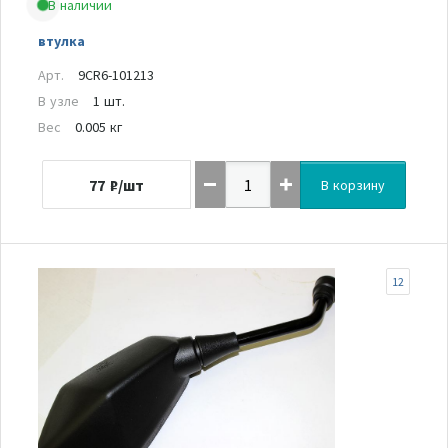
В наличии
втулка
Арт.
9CR6-101213
В узле
1 шт.
Вес
0.005 кг
77
₽/шт
В корзину
12