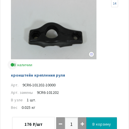
14
В наличии
кронштейн крепления руля
Арт.
9CR6-101202-10000
Арт. замены
9CR6-101202
В узле
1 шт.
Вес
0.025 кг
176
₽/шт
В корзину