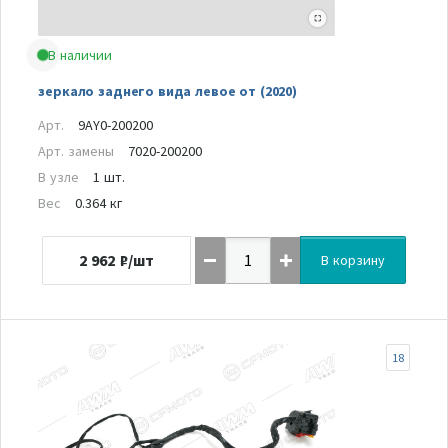
В наличии
зеркало заднего вида левое от (2020)
Арт.
9AY0-200200
Арт. замены
7020-200200
В узле
1 шт.
Вес
0.364 кг
2 962
₽/шт
В корзину
18