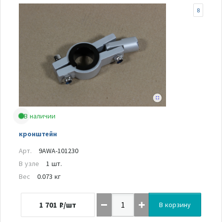
8
В наличии
кронштейн
Арт.
9AWA-101230
В узле
1 шт.
Вес
0.073 кг
1 701
₽/шт
В корзину