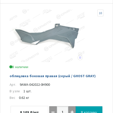
10
В наличии
облицовка боковая правая (серый / GHOST GRAY)
Арт.
9AWA-042022-0H900
В узле
1 шт.
Вес
0.62 кг
8 103
₽/шт
В корзину