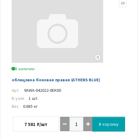
10
В наличии
облицовка боковая правая (ATHENS BLUE)
Арт.
9AWA-042022-0EK00
В узле
1 шт.
Вес
0.685 кг
7 581
₽/шт
В корзину