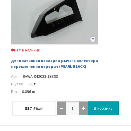
Нет в наличии
декоративная накладка рычага селектора
переключения передач (PEARL BLACK)
Арт.
9AWA-042023-1B300
В узле
1 шт.
Вес
0.096 кг
917
₽/шт
В корзину