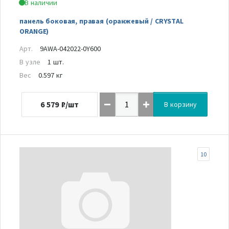
В наличии
панель боковая, правая (оранжевый / CRYSTAL
ORANGE)
Арт.
9AWA-042022-0Y600
В узле
1 шт.
Вес
0.597 кг
6 579
₽/шт
В корзину
10