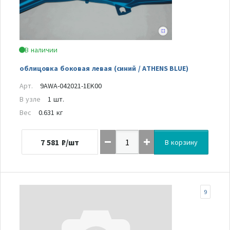
В наличии
облицовка боковая левая (синий / ATHENS BLUE)
Арт.
9AWA-042021-1EK00
В узле
1 шт.
Вес
0.631 кг
7 581
₽/шт
В корзину
9