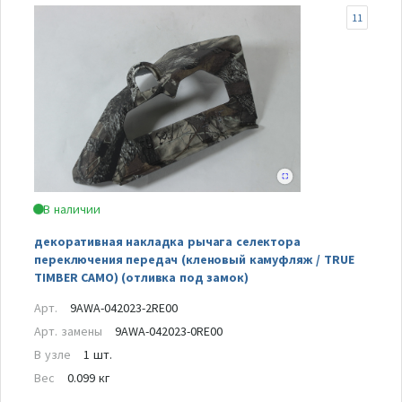
11
В наличии
декоративная накладка рычага селектора
переключения передач (кленовый камуфляж / TRUE
TIMBER CAMO) (отливка под замок)
Арт.
9AWA-042023-2RE00
Арт. замены
9AWA-042023-0RE00
В узле
1 шт.
Вес
0.099 кг