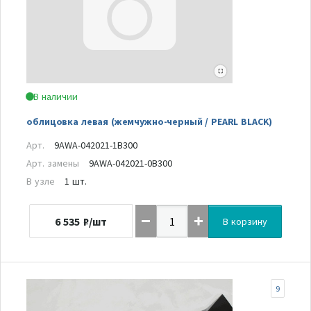
В наличии
облицовка левая (жемчужно-черный / PEARL BLACK)
Арт.
9AWA-042021-1B300
Арт. замены
9AWA-042021-0B300
В узле
1 шт.
6 535
₽/шт
В корзину
9