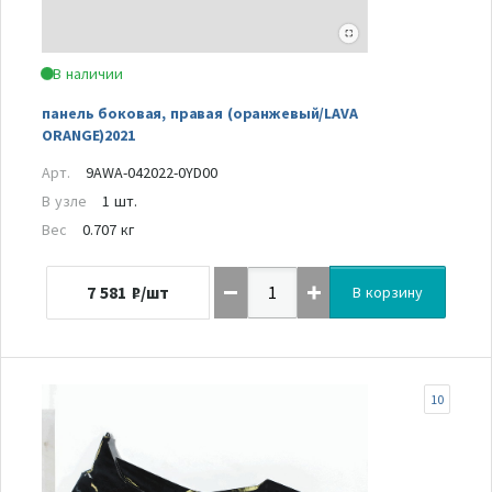
В наличии
панель боковая, правая (оранжевый/LAVA
ORANGE)2021
Арт.
9AWA-042022-0YD00
В узле
1 шт.
Вес
0.707 кг
7 581
₽/шт
В корзину
10