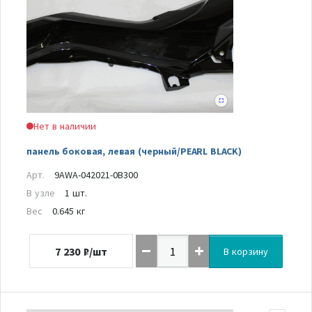
Нет в наличии
панель боковая, левая (черный/PEARL BLACK)
Арт.
9AWA-042021-0B300
В узле
1 шт.
Вес
0.645 кг
7 230
₽/шт
В корзину