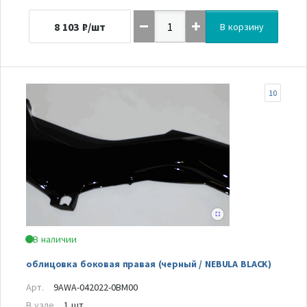
8 103
₽/шт
В корзину
10
В наличии
облицовка боковая правая (черный / NEBULA BLACK)
Арт.
9AWA-042022-0BM00
В узле
1 шт.