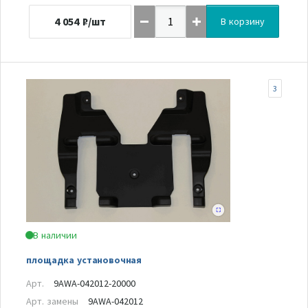
4 054
₽/шт
В корзину
3
В наличии
площадка установочная
Арт.
9AWA-042012-20000
Арт. замены
9AWA-042012