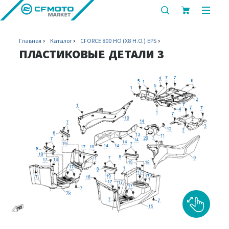
показать
показ
или
или
скрыть
скрыт
Главная
Каталог
CFORCE 800 HO (X8 H.O.) EPS
строку
мобил
ПЛАСТИКОВЫЕ ДЕТАЛИ 3
поиска
меню