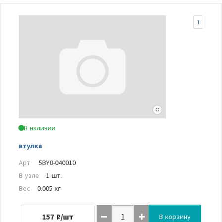
1
В наличии
втулка
Арт.
5BY0-040010
В узле
1 шт.
Вес
0.005 кг
157
₽/шт
В корзину