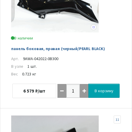
В наличии
панель боковая, правая (черный/PEARL BLACK)
Арт.
9AWA-042022-0B300
В узле
1 шт.
Вес
0.723 кг
6 579
₽/шт
В корзину
11