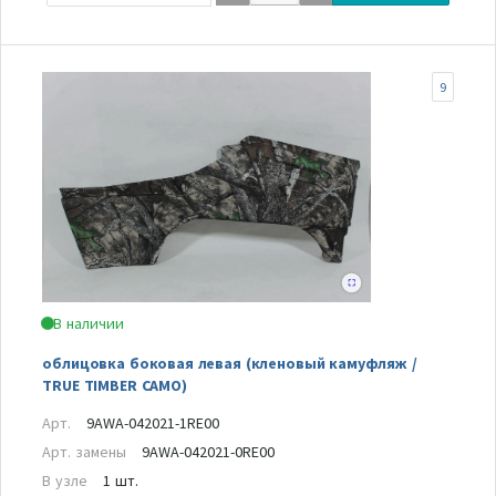
9
В наличии
облицовка боковая левая (кленовый камуфляж /
TRUE TIMBER CAMO)
Арт.
9AWA-042021-1RE00
Арт. замены
9AWA-042021-0RE00
В узле
1 шт.