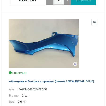
10
В наличии
облицовка боковая правая (синий / NEW ROYAL BLUE)
Арт.
9AWA-042022-0EC00
В узле
1 шт.
Вес
0.6 кг