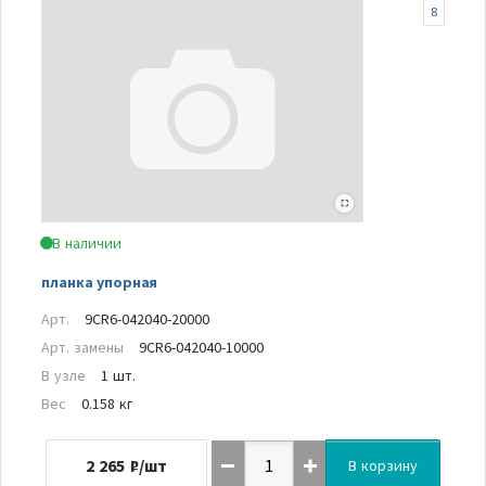
8
В наличии
планка упорная
Арт.
9CR6-042040-20000
Арт. замены
9CR6-042040-10000
В узле
1 шт.
Вес
0.158 кг
2 265
₽/шт
В корзину