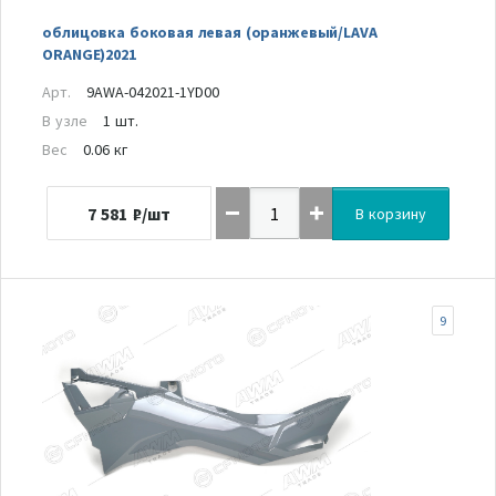
облицовка боковая левая (оранжевый/LAVA
ORANGE)2021
Арт.
9AWA-042021-1YD00
В узле
1 шт.
Вес
0.06 кг
7 581
₽/шт
В корзину
9