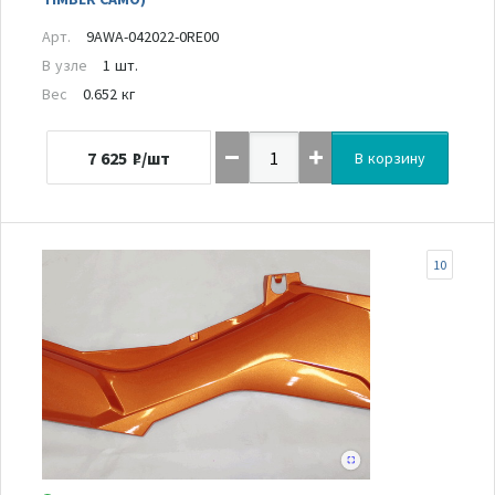
Арт.
9AWA-042022-0RE00
В узле
1 шт.
Вес
0.652 кг
7 625
₽/шт
В корзину
10