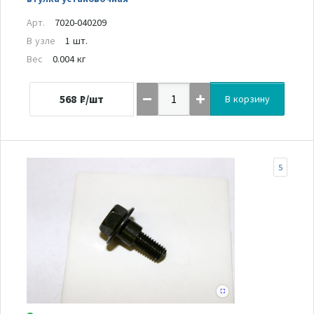
Арт.
7020-040209
В узле
1 шт.
Вес
0.004 кг
568
₽/шт
В корзину
5