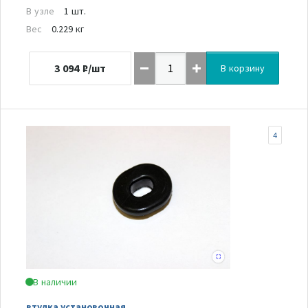
В узле
1 шт.
Вес
0.229 кг
3 094
₽/шт
В корзину
4
В наличии
втулка установочная