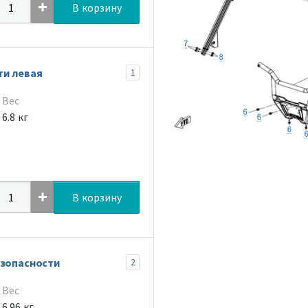
В корзину
ти левая
1
Вес
6.8 кг
В корзину
езопасности
2
Вес
6.96 кг