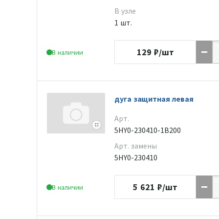
В узле
1 шт.
129
₽/шт
В наличии
дуга защитная левая
Арт.
5HY0-230410-1B200
Арт. замены
5HY0-230410
5 621
₽/шт
В наличии