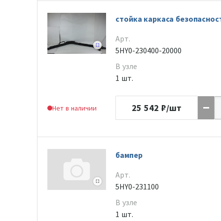
стойка каркаса безопаснос
Арт.
5HY0-230400-20000
В узле
1 шт.
25 542
₽/шт
Нет в наличии
бампер
Арт.
5HY0-231100
В узле
1 шт.