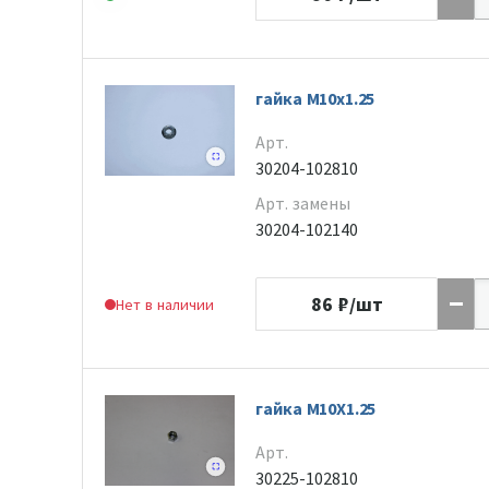
гайка M10x1.25
Арт.
30204-102810
Арт. замены
30204-102140
86
₽/шт
Нет в наличии
гайка M10X1.25
Арт.
30225-102810