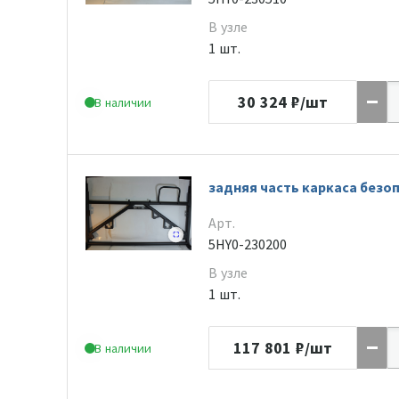
В узле
1 шт.
30 324
₽/шт
В наличии
задняя часть каркаса безо
Арт.
5HY0-230200
В узле
1 шт.
117 801
₽/шт
В наличии