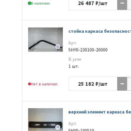
26 487
₽/шт
В наличии
стойка каркаса безопаснос
Арт.
5HY0-230100-20000
В узле
1 шт.
25 182
₽/шт
Нет в наличии
верхний элемент каркаса б
Арт.
5HY0-230510