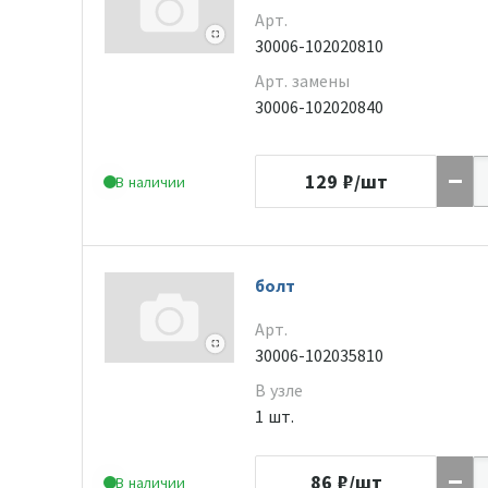
Арт.
30006-102020810
Арт. замены
30006-102020840
129
₽/шт
В наличии
болт
Арт.
30006-102035810
В узле
1 шт.
86
₽/шт
В наличии