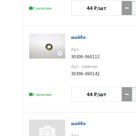
44
₽/шт
В наличии
шайба
Арт.
30306-060112
Арт. замены
30306-060142
44
₽/шт
В наличии
шайба
Арт.