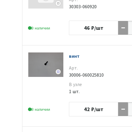
30303-060920
46
₽/шт
В наличии
винт
Арт.
30006-060025810
В узле
1 шт.
42
₽/шт
В наличии