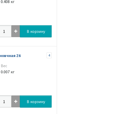
0.408 кг
В корзину
новчная Z6
4
Вес
0.007 кг
В корзину