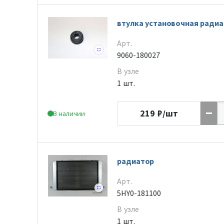
втулка установочная радиа
Арт.
9060-180027
В узле
1 шт.
219
₽/шт
В наличии
радиатор
Арт.
5HY0-181100
В узле
1 шт.