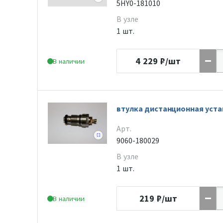
5HY0-181010
В узле
1 шт.
4 229
₽/шт
В наличии
втулка дистанционная уста
Арт.
9060-180029
В узле
1 шт.
219
₽/шт
В наличии