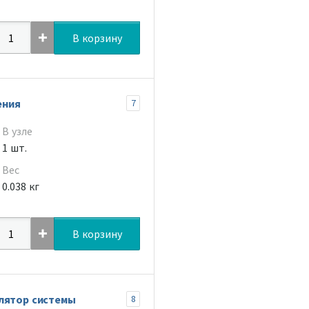
В корзину
ения
7
В узле
1 шт.
Вес
0.038 кг
В корзину
лятор системы
8