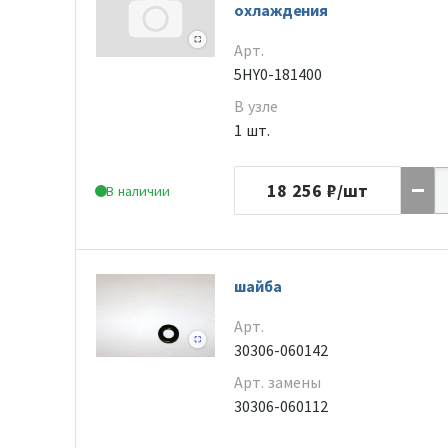
охлаждения
Арт.
5HY0-181400
В узле
1 шт.
18 256
₽/шт
В наличии
шайба
Арт.
30306-060142
Арт. замены
30306-060112