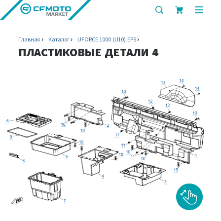
показать
показ
или
или
скрыть
скрыт
Главная
Каталог
UFORCE 1000 (U10) EPS
строку
мобил
ПЛАСТИКОВЫЕ ДЕТАЛИ 4
поиска
меню