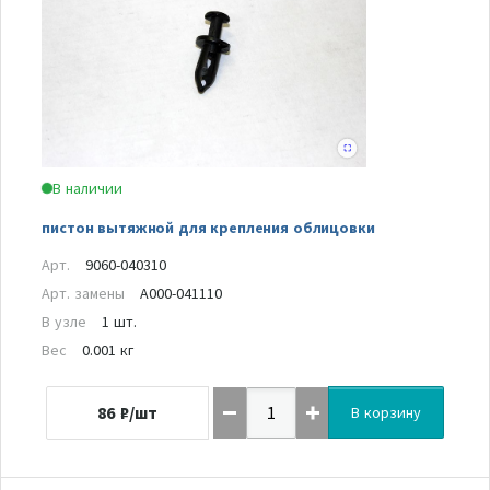
В наличии
пистон вытяжной для крепления облицовки
Арт.
9060-040310
Арт. замены
A000-041110
В узле
1 шт.
Вес
0.001 кг
86
₽/шт
В корзину