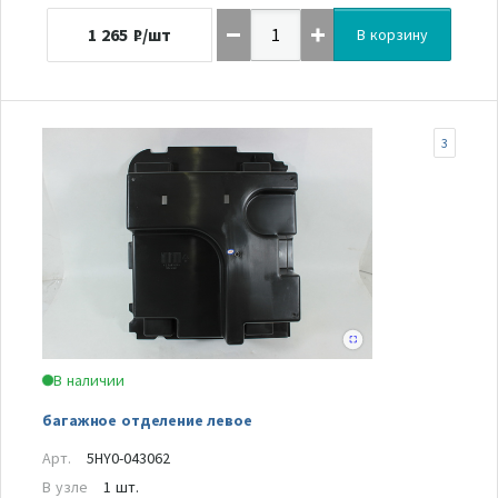
1 265
₽/шт
В корзину
3
В наличии
багажное отделение левое
Арт.
5HY0-043062
В узле
1 шт.