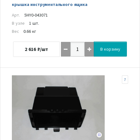
крышка инструментального ящика
Арт.
5HY0-043071
В узле
1 шт.
Вес
0.66 кг
2 616
₽/шт
В корзину
7