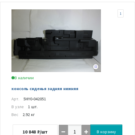
1
В наличии
консоль сиденья задняя нижняя
Арт.
5HY0-042051
В узле
1 шт.
Вес
2.92 кг
10 848
₽/шт
В корзину