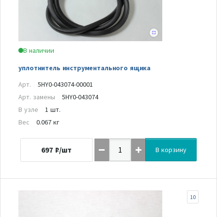
В наличии
уплотнитель инструментального ящика
Арт.
5HY0-043074-00001
Арт. замены
5HY0-043074
В узле
1 шт.
Вес
0.067 кг
697
₽/шт
В корзину
10