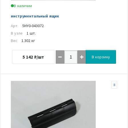
В наличии
инструментальный ящик
Арт.
5HY0-043072
В узле
1 шт.
Вес
1.302 кг
5 142
₽/шт
В корзину
8