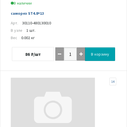
В наличии
саморез ST4.8×13
Арт.
30110-480130010
В узле
1 шт.
Вес
0.002 кг
86
₽/шт
В корзину
14