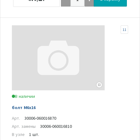
11
В наличии
болт M6x16
Арт.
30006-060016870
Арт. замены
30006-060016810
В узле
1 шт.