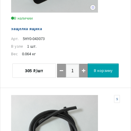
В наличии
защелка ящика
Арт.
5HY0-043073
В узле
1 шт.
Вес
0.064 кг
305
₽/шт
В корзину
9