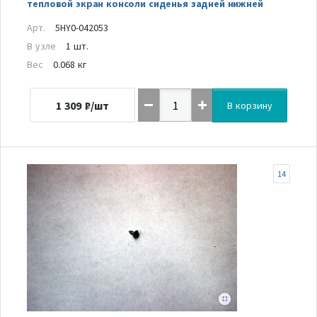
тепловой экран консоли сиденья задней нижней
Арт.
5HY0-042053
В узле
1 шт.
Вес
0.068 кг
1 309
₽/шт
В корзину
14