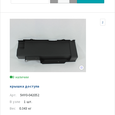
2
В наличии
крышка доступа
Арт.
5HY0-042052
В узле
1 шт.
Вес
0.343 кг