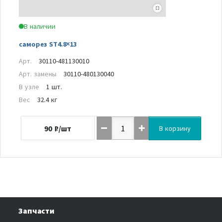
В наличии
саморез ST4.8×13
Арт.
30110-481130010
Арт. замены
30110-480130040
В узле
1 шт.
Вес
32.4 кг
90
₽/шт
В корзину
Запчасти