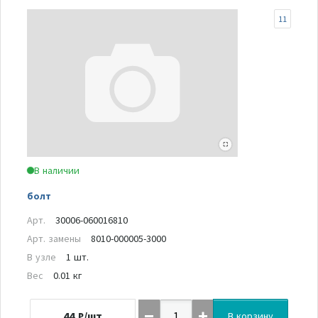
11
В наличии
болт
Арт.
30006-060016810
Арт. замены
8010-000005-3000
В узле
1 шт.
Вес
0.01 кг
44
₽/шт
В корзину