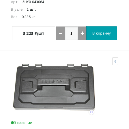
Арт.
5HY0-043064
В узле
1 шт.
Вес
0.836 кг
3 223
₽/шт
В корзину
6
В наличии