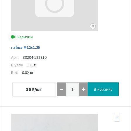
В наличии
гайка M12x1.25
Арт.
30204-122810
В узле
1 шт.
Вес
0.02 кг
86
₽/шт
В корзину
7