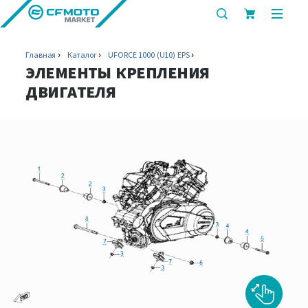
показать
показ
или
или
скрыть
скрыт
Главная
Каталог
UFORCE 1000 (U10) EPS
строку
мобил
ЭЛЕМЕНТЫ КРЕПЛЕНИЯ
поиска
меню
ДВИГАТЕЛЯ