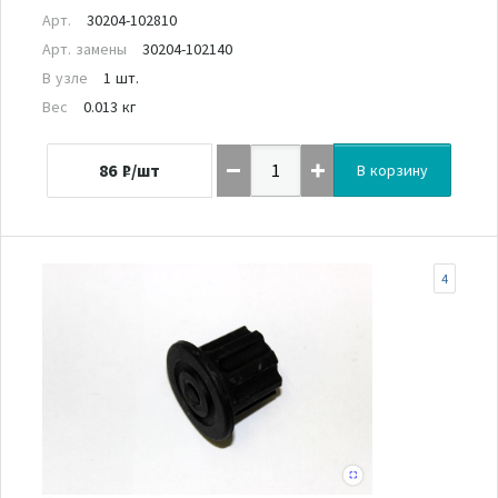
Арт.
30204-102810
Арт. замены
30204-102140
В узле
1 шт.
Вес
0.013 кг
86
₽/шт
В корзину
4