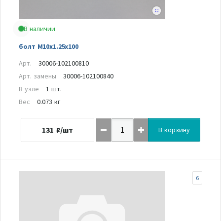
В наличии
болт M10x1.25x100
Арт.
30006-102100810
Арт. замены
30006-102100840
В узле
1 шт.
Вес
0.073 кг
131
₽/шт
В корзину
6