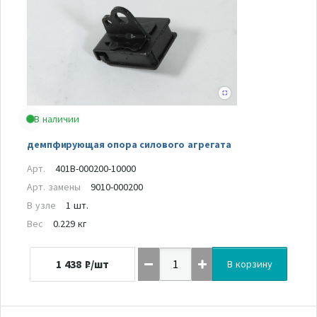
В наличии
демпфирующая опора силового агрегата
Арт.
401B-000200-10000
Арт. замены
9010-000200
В узле
1 шт.
Вес
0.229 кг
1 438
₽/шт
В корзину