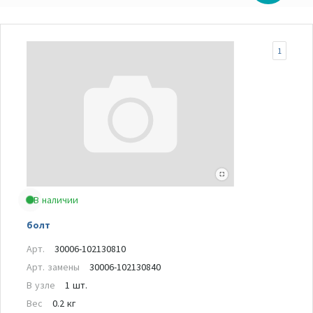
1
В наличии
болт
Арт.
30006-102130810
Арт. замены
30006-102130840
В узле
1 шт.
Вес
0.2 кг