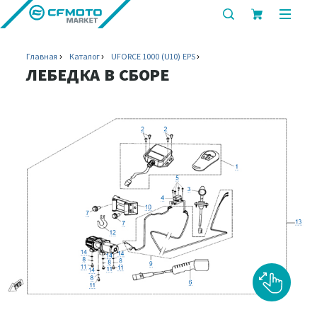
показать
показ
или
или
скрыть
скрыт
Главная
Каталог
UFORCE 1000 (U10) EPS
строку
мобил
ЛЕБЕДКА В СБОРЕ
поиска
меню