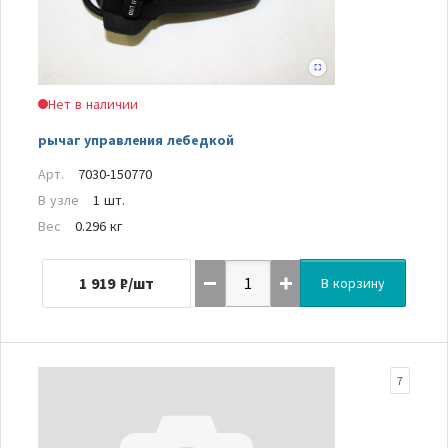
Нет в наличии
рычаг управления лебедкой
Арт.
7030-150770
В узле
1 шт.
Вес
0.296 кг
1 919
₽/шт
В корзину
7