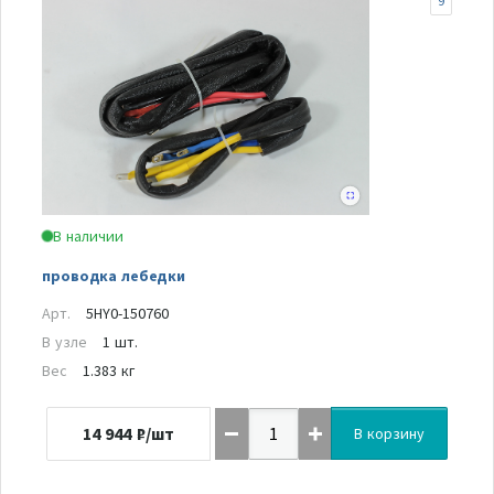
9
В наличии
проводка лебедки
Арт.
5HY0-150760
В узле
1 шт.
Вес
1.383 кг
14 944
₽/шт
В корзину