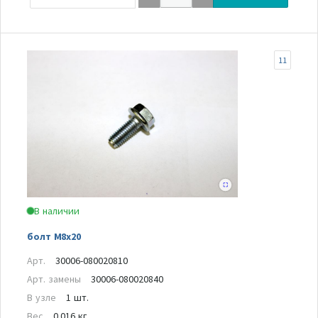
11
В наличии
болт M8x20
Арт.
30006-080020810
Арт. замены
30006-080020840
В узле
1 шт.
Вес
0.016 кг