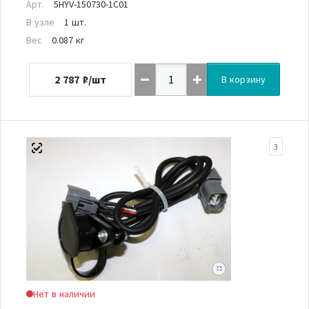
Арт.
5HYV-150730-1C01
В узле
1 шт.
Вес
0.087 кг
2 787
₽/шт
В корзину
3
Нет в наличии