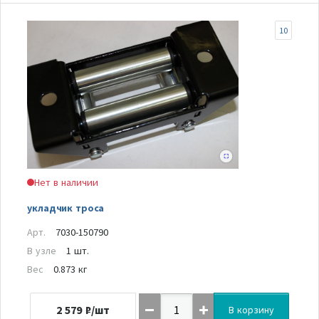
10
Нет в наличии
укладчик троса
Арт.
7030-150790
В узле
1 шт.
Вес
0.873 кг
2 579
₽/шт
В корзину