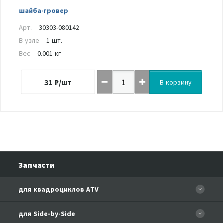
шайба-гровер
Арт.
30303-080142
В узле
1 шт.
Вес
0.001 кг
31
₽/шт
В корзину
Запчасти
для квадроциклов ATV
CFORCE 110 EFI
для Side-by-Side