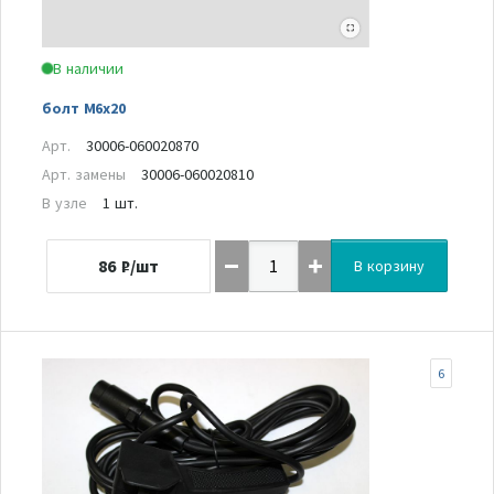
В наличии
болт M6x20
Арт.
30006-060020870
Арт. замены
30006-060020810
В узле
1 шт.
86
₽/шт
В корзину
6