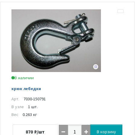
В наличии
крюк лебедки
Арт.
7030-150791
В узле
1 шт.
Вес
0.263 кг
870
₽/шт
В корзину