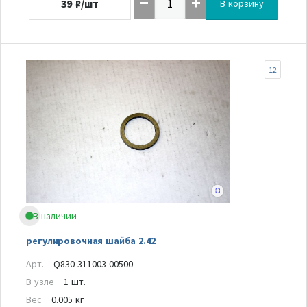
39
₽/шт
В корзину
12
В наличии
регулировочная шайба 2.42
Арт.
Q830-311003-00500
В узле
1 шт.
Вес
0.005 кг