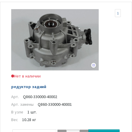
1
Нет в наличии
редуктор задний
Арт.
Q860-330000-40002
Арт. замены
Q860-330000-40001
В узле
1 шт.
Вес
10.28 кг