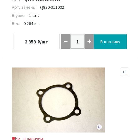
Арт. замены
Q830-311002
В узле
1 шт.
Вес
0.264 кг
2 353
₽/шт
В корзину
10
Нет в наличии