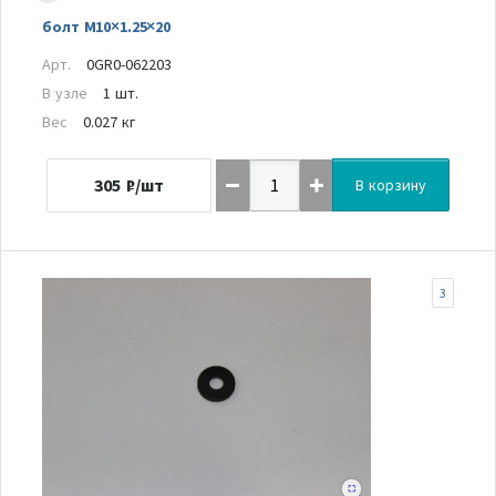
болт M10×1.25×20
Арт.
0GR0-062203
В узле
1 шт.
Вес
0.027 кг
305
₽/шт
В корзину
3