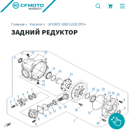
показать
показ
или
или
скрыть
скрыт
Главная
Каталог
UFORCE 1000 (U10) EPS
строку
мобил
ЗАДНИЙ РЕДУКТОР
поиска
меню