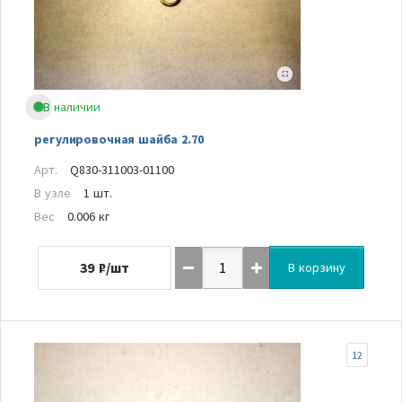
В наличии
регулировочная шайба 2.70
Арт.
Q830-311003-01100
В узле
1 шт.
Вес
0.006 кг
39
₽/шт
В корзину
12