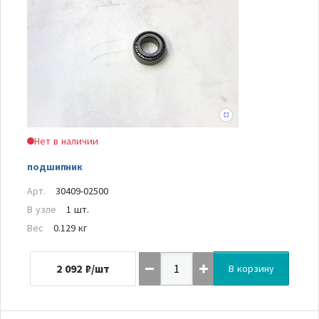
Нет в наличии
подшипник
Арт.
30409-02500
В узле
1 шт.
Вес
0.129 кг
2 092
₽/шт
В корзину