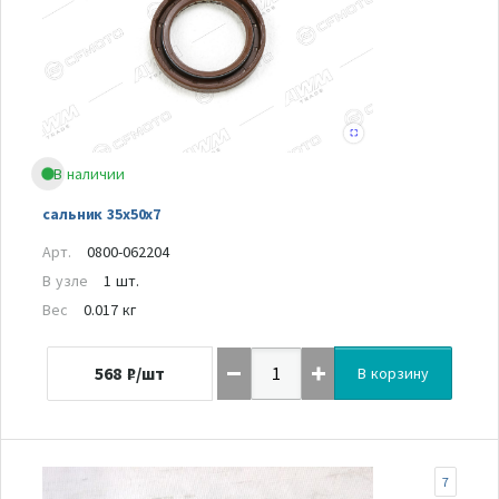
В наличии
сальник 35х50х7
Арт.
0800-062204
В узле
1 шт.
Вес
0.017 кг
568
₽/шт
В корзину
7