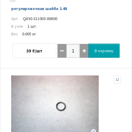
регулировочная шайба 2.48
Арт.
Q830-311003-00800
В узле
1 шт.
Вес
0.005 кг
39
₽/шт
В корзину
12