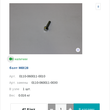
8
В наличии
болт M8X28
Арт.
0110-060011-0010
Арт. замены
0110-060011-0030
В узле
1 шт.
Вес
0.016 кг
47
₽/шт
В корзину