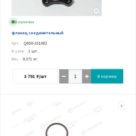
В наличии
фланец соединительный
Арт.
Q850-331002
В узле
1 шт.
Вес
0.371 кг
3 791
₽/шт
В корзину
5