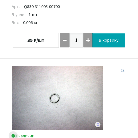
Арт.
Q830-311003-00700
В узле
1 шт.
Вес
0.006 кг
39
₽/шт
В корзину
12
В наличии