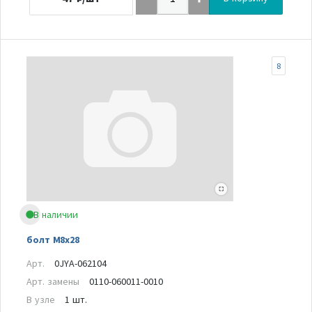
8
В наличии
болт М8х28
Арт.
0JYA-062104
Арт. замены
0110-060011-0010
В узле
1 шт.