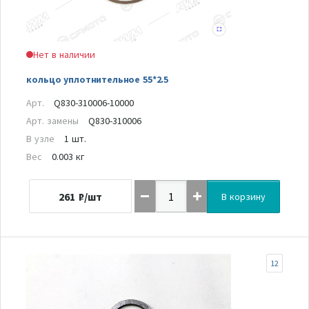
Нет в наличии
кольцо уплотнительное 55*2.5
Арт.
Q830-310006-10000
Арт. замены
Q830-310006
В узле
1 шт.
Вес
0.003 кг
261
₽/шт
В корзину
12