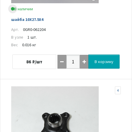
В наличии
шайба 10X27.5X4
Арт.
0GR0-062204
В узле
1 шт.
Вес
0.016 кг
86
₽/шт
В корзину
4