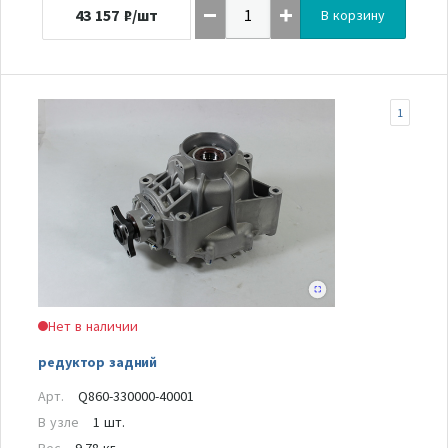
43 157
₽/шт
В корзину
1
Нет в наличии
редуктор задний
Арт.
Q860-330000-40001
В узле
1 шт.
Вес
9.78 кг